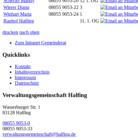
Scheffel Mandy
08055 9053-20
12 1. OG
Wierer Diana
08055 9053-22
3
Winhart Maria
08055 9053-24
1
Bauhof Halfing
11, 1. OG
drucken
nach oben
Zum Intranet Gemeinderat
Quicklinks
Kontakt
Inhaltsverzeichnis
Impressum
Datenschutz
Verwaltungsgemeinschaft Halfing
Wasserburger Str. 1
83128 Halfing
08055 9053-0
08055 9053-33
verwaltungsgemeinschaft@halfing.de