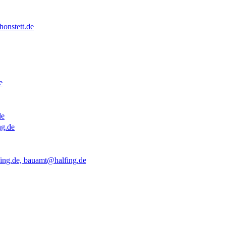
onstett.de
e
de
ng.de
ing.de, bauamt@halfing.de