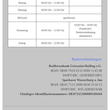
Montag
08:00 Uhr – 12:00 Uhr
Dienstag
08:00 Uhr – 12:00 Uhr
Mittwoch
geschlossen
14:00 Uhr – 18:00 Uhr
(Standesamt:
Donnerstag
08:00 Uhr – 12:00 Uhr
Terminvereinbarung
erforderlich!)
Freitag
08:00 Uhr – 12:00 Uhr
Bankverbindungen:
Raiffeisenbank Griesstätt-Halfing e.G.
IBAN: DE69 7016 9132 0000 1145 88
SWIFT-BIC: GENODEF1HFG
Sparkasse Wasserburg a. Inn
IBAN: DE45 7115 2680 0030 3118 15
SWIFT-BIC: BYLADEM1WSB
Gläubiger-Identifikationsnummer: DE87ZZZ00000168444