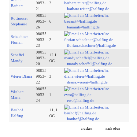
9053-
2
Barbara
21
barbara.reiter@halfing.de
08055
Rottmoser
9053-
6
Stephanie
26
bauamt@halfing.de
08055
Schachner
9053-
2
Florian
23
florian.schachner@halfing.de
08055
Scheffel
12 1.
9053-
Mandy
OG
20
mandy.scheffel@halfing.de
08055
Wierer Diana
9053-
3
22
diana.wierer@halfing.de
08055
Winhart
9053-
1
Maria
24
ewo@halfing.de
Bauhof
11, 1.
Halfing
OG
bauhof@halfing.de
drucken
nach oben