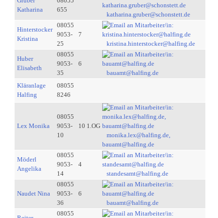
Gruber
08055
Katharina
655
katharina.gruber@schonstett.de
08055
Hinterstocker
9053-
7
Kristina
25
kristina.hinterstocker@halfing.de
08055
Huber
9053-
6
Elisabeth
35
bauamt@halfing.de
Kläranlage
08055
Halfing
8246
08055
Lex Monika
9053-
10 1.OG
10
monika.lex@halfing.de,
bauamt@halfing.de
08055
Möderl
9053-
4
Angelika
14
standesamt@halfing.de
08055
Naudet Nina
9053-
6
36
bauamt@halfing.de
08055
Reiter