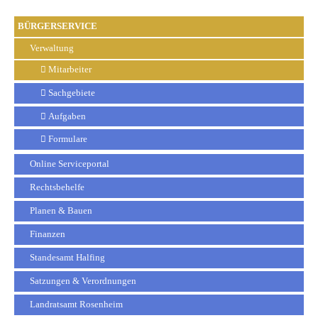
BÜRGERSERVICE
Verwaltung
Mitarbeiter
Sachgebiete
Aufgaben
Formulare
Online Serviceportal
Rechtsbehelfe
Planen & Bauen
Finanzen
Standesamt Halfing
Satzungen & Verordnungen
Landratsamt Rosenheim