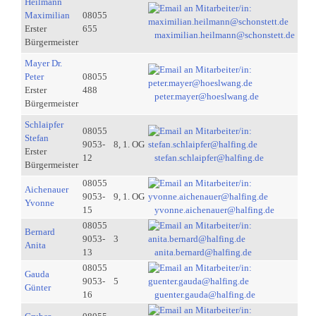
Heilmann
Maximilian
08055
Erster
655
maximilian.heilmann@schonstett.de
Bürgermeister
Mayer Dr.
Peter
08055
Erster
488
peter.mayer@hoeslwang.de
Bürgermeister
Schlaipfer
08055
Stefan
9053-
8, 1. OG
Erster
12
stefan.schlaipfer@halfing.de
Bürgermeister
08055
Aichenauer
9053-
9, 1. OG
Yvonne
15
yvonne.aichenauer@halfing.de
08055
Bernard
9053-
3
Anita
13
anita.bernard@halfing.de
08055
Gauda
9053-
5
Günter
16
guenter.gauda@halfing.de