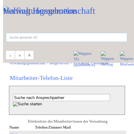
Zum Inhalt
,
zur Navigation
oder
zur Startseite
springen.
suchen
A
A
A
Sie sind hier:
Verwaltungsgemeinschaft
>
Bürgerservice
>
Verwaltung
>
Mitarbeiter
Mitarbeiter-Telefon-Liste
Telefonliste der Mitarbeiter/innen der Verwaltung
Name
Telefon
Zimmer
Mail