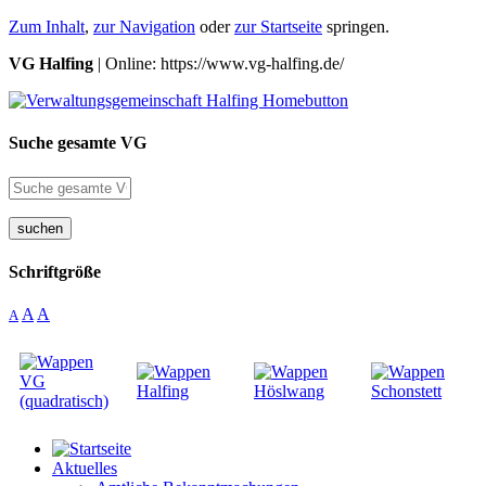
Zum Inhalt
,
zur Navigation
oder
zur Startseite
springen.
VG Halfing
| Online: https://www.vg-halfing.de/
Suche gesamte VG
suchen
Schriftgröße
A
A
A
Aktuelles