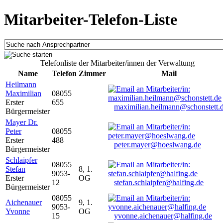
Mitarbeiter-Telefon-Liste
Telefonliste der Mitarbeiter/innen der Verwaltung
Name
Telefon
Zimmer
Mail
Heilmann
Maximilian
08055
Erster
655
maximilian.heilmann@schonstett.
Bürgermeister
Mayer Dr.
Peter
08055
Erster
488
peter.mayer@hoeslwang.de
Bürgermeister
Schlaipfer
08055
Stefan
8, 1.
9053-
Erster
OG
12
stefan.schlaipfer@halfing.de
Bürgermeister
08055
Aichenauer
9, 1.
9053-
Yvonne
OG
15
yvonne.aichenauer@halfing.de