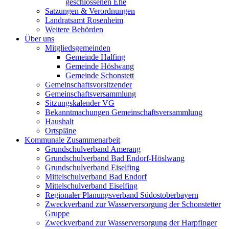
geschlossenen Ehe
Satzungen & Verordnungen
Landratsamt Rosenheim
Weitere Behörden
Über uns
Mitgliedsgemeinden
Gemeinde Halfing
Gemeinde Höslwang
Gemeinde Schonstett
Gemeinschaftsvorsitzender
Gemeinschaftsversammlung
Sitzungskalender VG
Bekanntmachungen Gemeinschaftsversammlung
Haushalt
Ortspläne
Kommunale Zusammenarbeit
Grundschulverband Amerang
Grundschulverband Bad Endorf-Höslwang
Grundschulverband Eiselfing
Mittelschulverband Bad Endorf
Mittelschulverband Eiselfing
Regionaler Planungsverband Südostoberbayern
Zweckverband zur Wasserversorgung der Schonstetter
Gruppe
Zweckverband zur Wasserversorgung der Harpfinger