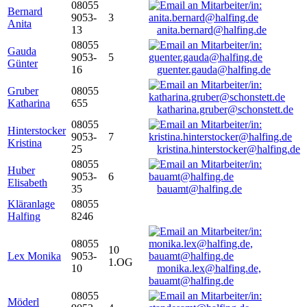
08055
Bernard
9053-
3
Anita
13
anita.bernard@halfing.de
08055
Gauda
9053-
5
Günter
16
guenter.gauda@halfing.de
Gruber
08055
Katharina
655
katharina.gruber@schonstett.de
08055
Hinterstocker
9053-
7
Kristina
25
kristina.hinterstocker@halfing.de
08055
Huber
9053-
6
Elisabeth
35
bauamt@halfing.de
Kläranlage
08055
Halfing
8246
08055
10
Lex Monika
9053-
1.OG
10
monika.lex@halfing.de,
bauamt@halfing.de
08055
Möderl