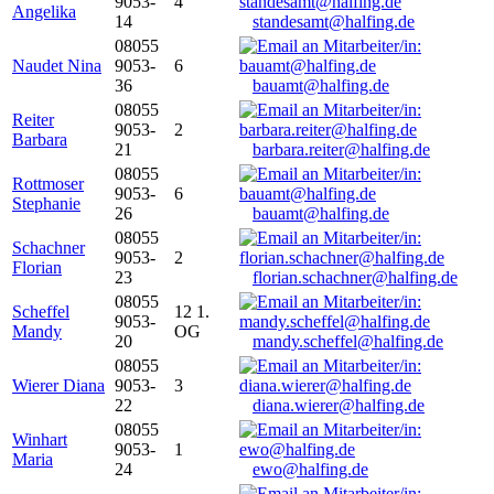
9053-
4
Angelika
14
standesamt@halfing.de
08055
Naudet Nina
9053-
6
36
bauamt@halfing.de
08055
Reiter
9053-
2
Barbara
21
barbara.reiter@halfing.de
08055
Rottmoser
9053-
6
Stephanie
26
bauamt@halfing.de
08055
Schachner
9053-
2
Florian
23
florian.schachner@halfing.de
08055
Scheffel
12 1.
9053-
Mandy
OG
20
mandy.scheffel@halfing.de
08055
Wierer Diana
9053-
3
22
diana.wierer@halfing.de
08055
Winhart
9053-
1
Maria
24
ewo@halfing.de