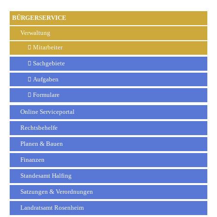
BÜRGERSERVICE
Verwaltung
Mitarbeiter
Sachgebiete
Aufgaben
Formulare
Online Serviceportal
Rechtsbehelfe
Planen & Bauen
Finanzen
Standesamt Halfing
Satzungen & Verordnungen
Landratsamt Rosenheim