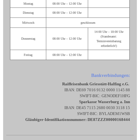
Montag
08:00 Uhr – 12:00 Uhr
Dienstag
08:00 Uhr – 12:00 Uhr
Mittwoch
geschlossen
14:00 Uhr – 18:00 Uhr
(Standesamt:
Donnerstag
08:00 Uhr – 12:00 Uhr
Terminvereinbarung
erforderlich!)
Freitag
08:00 Uhr – 12:00 Uhr
Bankverbindungen:
Raiffeisenbank Griesstätt-Halfing e.G.
IBAN: DE69 7016 9132 0000 1145 88
SWIFT-BIC: GENODEF1HFG
Sparkasse Wasserburg a. Inn
IBAN: DE45 7115 2680 0030 3118 15
SWIFT-BIC: BYLADEM1WSB
Gläubiger-Identifikationsnummer: DE87ZZZ00000168444