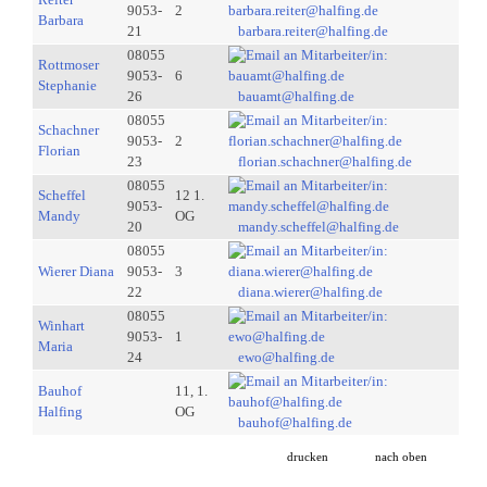
9053-
2
Barbara
21
barbara.reiter@halfing.de
08055
Rottmoser
9053-
6
Stephanie
26
bauamt@halfing.de
08055
Schachner
9053-
2
Florian
23
florian.schachner@halfing.de
08055
Scheffel
12 1.
9053-
Mandy
OG
20
mandy.scheffel@halfing.de
08055
Wierer Diana
9053-
3
22
diana.wierer@halfing.de
08055
Winhart
9053-
1
Maria
24
ewo@halfing.de
Bauhof
11, 1.
Halfing
OG
bauhof@halfing.de
drucken
nach oben