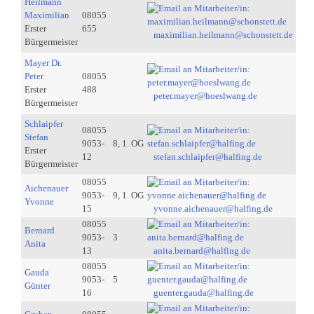
Heilmann
Maximilian
08055
Erster
655
maximilian.heilmann@schonstett.de
Bürgermeister
Mayer Dr.
Peter
08055
Erster
488
peter.mayer@hoeslwang.de
Bürgermeister
Schlaipfer
08055
Stefan
9053-
8, 1. OG
Erster
12
stefan.schlaipfer@halfing.de
Bürgermeister
08055
Aichenauer
9053-
9, 1. OG
Yvonne
15
yvonne.aichenauer@halfing.de
08055
Bernard
9053-
3
Anita
13
anita.bernard@halfing.de
08055
Gauda
9053-
5
Günter
16
guenter.gauda@halfing.de