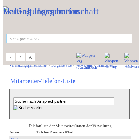
Zum Inhalt
,
zur Navigation
oder
zur Startseite
springen.
suchen
A
A
A
Sie sind hier:
Verwaltungsgemeinschaft
>
Bürgerservice
>
Verwaltung
>
Mitarbeiter
Mitarbeiter-Telefon-Liste
Telefonliste der Mitarbeiter/innen der Verwaltung
Name
Telefon
Zimmer
Mail