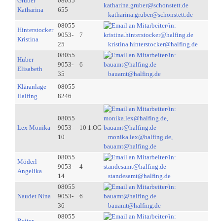
Gruber
08055
Katharina
655
katharina.gruber@schonstett.de
08055
Hinterstocker
9053-
7
Kristina
25
kristina.hinterstocker@halfing.de
08055
Huber
9053-
6
Elisabeth
35
bauamt@halfing.de
Kläranlage
08055
Halfing
8246
08055
Lex Monika
9053-
10 1.OG
10
monika.lex@halfing.de,
bauamt@halfing.de
08055
Möderl
9053-
4
Angelika
14
standesamt@halfing.de
08055
Naudet Nina
9053-
6
36
bauamt@halfing.de
08055
Reiter