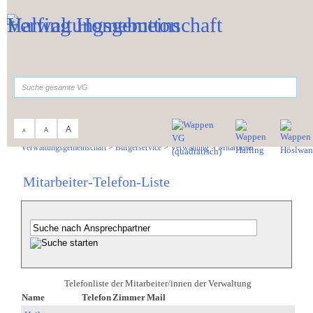
Zum Inhalt
,
zur Navigation
oder
zur Startseite
springen.
suchen
A
A
A
Sie sind hier:
Verwaltungsgemeinschaft
>
Bürgerservice
>
Verwaltung
>
Mitarbeiter
Mitarbeiter-Telefon-Liste
Telefonliste der Mitarbeiter/innen der Verwaltung
Name
Telefon
Zimmer
Mail