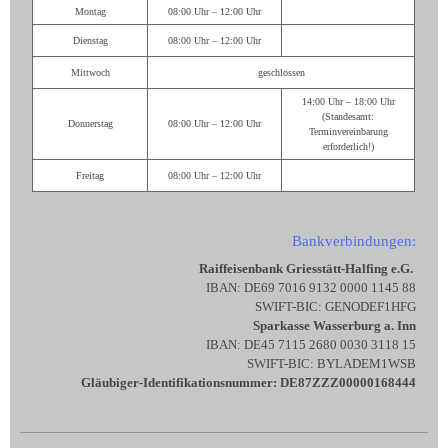
Montag
08:00 Uhr – 12:00 Uhr
Dienstag
08:00 Uhr – 12:00 Uhr
Mittwoch
geschlossen
14:00 Uhr – 18:00 Uhr
(Standesamt:
Donnerstag
08:00 Uhr – 12:00 Uhr
Terminvereinbarung
erforderlich!)
Freitag
08:00 Uhr – 12:00 Uhr
Bankverbindungen:
Raiffeisenbank Griesstätt-Halfing e.G.
IBAN: DE69 7016 9132 0000 1145 88
SWIFT-BIC: GENODEF1HFG
Sparkasse Wasserburg a. Inn
IBAN: DE45 7115 2680 0030 3118 15
SWIFT-BIC: BYLADEM1WSB
Gläubiger-Identifikationsnummer: DE87ZZZ00000168444