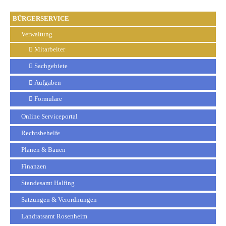
BÜRGERSERVICE
Verwaltung
Mitarbeiter
Sachgebiete
Aufgaben
Formulare
Online Serviceportal
Rechtsbehelfe
Planen & Bauen
Finanzen
Standesamt Halfing
Satzungen & Verordnungen
Landratsamt Rosenheim