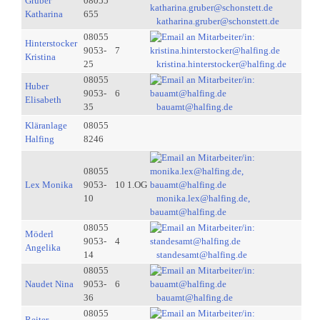
Gruber
08055
Katharina
655
katharina.gruber@schonstett.de
08055
Hinterstocker
9053-
7
Kristina
25
kristina.hinterstocker@halfing.de
08055
Huber
9053-
6
Elisabeth
35
bauamt@halfing.de
Kläranlage
08055
Halfing
8246
08055
Lex Monika
9053-
10 1.OG
10
monika.lex@halfing.de,
bauamt@halfing.de
08055
Möderl
9053-
4
Angelika
14
standesamt@halfing.de
08055
Naudet Nina
9053-
6
36
bauamt@halfing.de
08055
Reiter