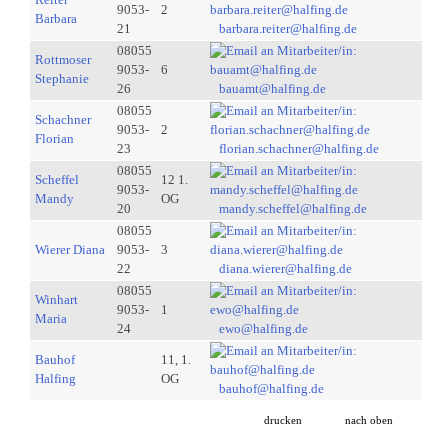
9053-
2
Barbara
21
barbara.reiter@halfing.de
08055
Rottmoser
9053-
6
Stephanie
26
bauamt@halfing.de
08055
Schachner
9053-
2
Florian
23
florian.schachner@halfing.de
08055
Scheffel
12 1.
9053-
Mandy
OG
20
mandy.scheffel@halfing.de
08055
Wierer Diana
9053-
3
22
diana.wierer@halfing.de
08055
Winhart
9053-
1
Maria
24
ewo@halfing.de
Bauhof
11, 1.
Halfing
OG
bauhof@halfing.de
drucken
nach oben