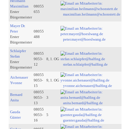
Heilmann
Maximilian
08055
Erster
655
maximilian.heilmann@schonstett.de
Bürgermeister
Mayer Dr.
Peter
08055
Erster
488
peter.mayer@hoeslwang.de
Bürgermeister
Schlaipfer
08055
Stefan
9053-
8, 1. OG
Erster
12
stefan.schlaipfer@halfing.de
Bürgermeister
08055
Aichenauer
9053-
9, 1. OG
Yvonne
15
yvonne.aichenauer@halfing.de
08055
Bernard
9053-
3
Anita
13
anita.bernard@halfing.de
08055
Gauda
9053-
5
Günter
16
guenter.gauda@halfing.de