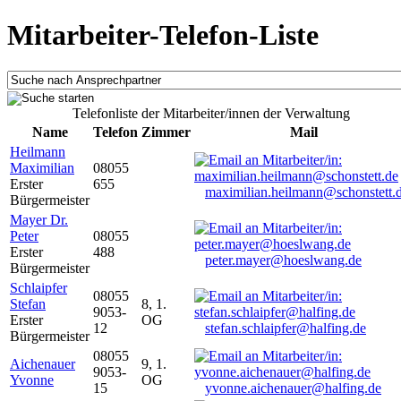
Mitarbeiter-Telefon-Liste
Telefonliste der Mitarbeiter/innen der Verwaltung
Name
Telefon
Zimmer
Mail
Heilmann
Maximilian
08055
Erster
655
maximilian.heilmann@schonstett.
Bürgermeister
Mayer Dr.
Peter
08055
Erster
488
peter.mayer@hoeslwang.de
Bürgermeister
Schlaipfer
08055
Stefan
8, 1.
9053-
Erster
OG
12
stefan.schlaipfer@halfing.de
Bürgermeister
08055
Aichenauer
9, 1.
9053-
Yvonne
OG
15
yvonne.aichenauer@halfing.de