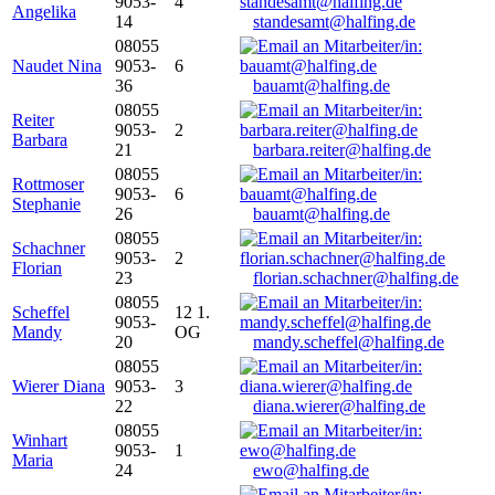
9053-
4
Angelika
14
standesamt@halfing.de
08055
Naudet Nina
9053-
6
36
bauamt@halfing.de
08055
Reiter
9053-
2
Barbara
21
barbara.reiter@halfing.de
08055
Rottmoser
9053-
6
Stephanie
26
bauamt@halfing.de
08055
Schachner
9053-
2
Florian
23
florian.schachner@halfing.de
08055
Scheffel
12 1.
9053-
Mandy
OG
20
mandy.scheffel@halfing.de
08055
Wierer Diana
9053-
3
22
diana.wierer@halfing.de
08055
Winhart
9053-
1
Maria
24
ewo@halfing.de