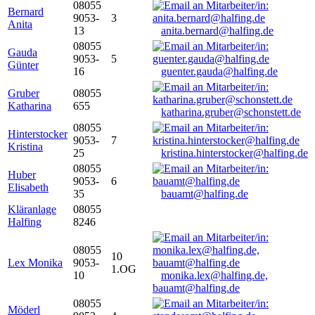
08055
Bernard
9053-
3
Anita
13
anita.bernard@halfing.de
08055
Gauda
9053-
5
Günter
16
guenter.gauda@halfing.de
Gruber
08055
Katharina
655
katharina.gruber@schonstett.de
08055
Hinterstocker
9053-
7
Kristina
25
kristina.hinterstocker@halfing.de
08055
Huber
9053-
6
Elisabeth
35
bauamt@halfing.de
Kläranlage
08055
Halfing
8246
08055
10
Lex Monika
9053-
1.OG
10
monika.lex@halfing.de,
bauamt@halfing.de
08055
Möderl