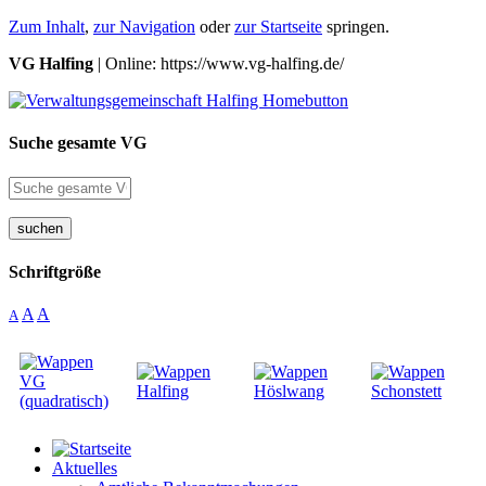
Zum Inhalt
,
zur Navigation
oder
zur Startseite
springen.
VG Halfing
| Online: https://www.vg-halfing.de/
Suche gesamte VG
suchen
Schriftgröße
A
A
A
Aktuelles