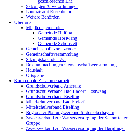
geschlossenen Ehe
Satzungen & Verordnungen
Landratsamt Rosenheim
Weitere Behörden
Über uns
Mitgliedsgemeinden
Gemeinde Halfing
Gemeinde Höslwang
Gemeinde Schonstett
Gemeinschaftsvorsitzender
Gemeinschaftsversammlung
Sitzungskalender VG
Bekanntmachungen Gemeinschaftsversammlung
Haushalt
Ortspläne
Kommunale Zusammenarbeit
Grundschulverband Amerang
Grundschulverband Bad Endorf-Höslwang
Grundschulverband Eiselfing
Mittelschulverband Bad Endorf
Mittelschulverband Eiselfing
Regionaler Planungsverband Südostoberbayern
Zweckverband zur Wasserversorgung der Schonstetter
Gruppe
Zweckverband zur Wasserversorgung der Harpfinger