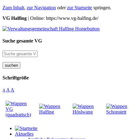
Zum Inhalt
,
zur Navigation
oder
zur Startseite
springen.
VG Halfing
| Online: https://www.vg-halfing.de/
Suche gesamte VG
suchen
Schriftgröße
A
A
A
Aktuelles