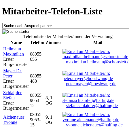
Mitarbeiter-Telefon-Liste
Telefonliste der Mitarbeiter/innen der Verwaltung
Name
Telefon
Zimmer
Mail
Heilmann
Maximilian
08055
Erster
655
maximilian.heilmann@schonstett.
Bürgermeister
Mayer Dr.
Peter
08055
Erster
488
peter.mayer@hoeslwang.de
Bürgermeister
Schlaipfer
08055
Stefan
8, 1.
9053-
Erster
OG
12
stefan.schlaipfer@halfing.de
Bürgermeister
08055
Aichenauer
9, 1.
9053-
Yvonne
OG
15
yvonne.aichenauer@halfing.de