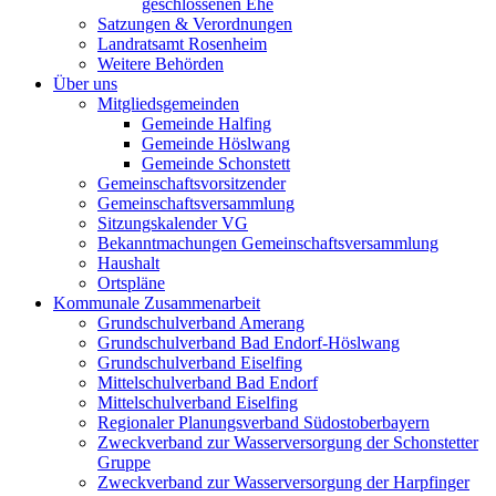
geschlossenen Ehe
Satzungen & Verordnungen
Landratsamt Rosenheim
Weitere Behörden
Über uns
Mitgliedsgemeinden
Gemeinde Halfing
Gemeinde Höslwang
Gemeinde Schonstett
Gemeinschaftsvorsitzender
Gemeinschaftsversammlung
Sitzungskalender VG
Bekanntmachungen Gemeinschaftsversammlung
Haushalt
Ortspläne
Kommunale Zusammenarbeit
Grundschulverband Amerang
Grundschulverband Bad Endorf-Höslwang
Grundschulverband Eiselfing
Mittelschulverband Bad Endorf
Mittelschulverband Eiselfing
Regionaler Planungsverband Südostoberbayern
Zweckverband zur Wasserversorgung der Schonstetter
Gruppe
Zweckverband zur Wasserversorgung der Harpfinger