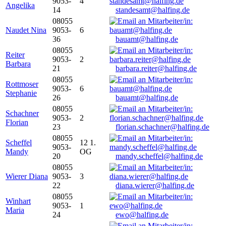
9053-
4
Angelika
14
standesamt@halfing.de
08055
Naudet Nina
9053-
6
36
bauamt@halfing.de
08055
Reiter
9053-
2
Barbara
21
barbara.reiter@halfing.de
08055
Rottmoser
9053-
6
Stephanie
26
bauamt@halfing.de
08055
Schachner
9053-
2
Florian
23
florian.schachner@halfing.de
08055
Scheffel
12 1.
9053-
Mandy
OG
20
mandy.scheffel@halfing.de
08055
Wierer Diana
9053-
3
22
diana.wierer@halfing.de
08055
Winhart
9053-
1
Maria
24
ewo@halfing.de