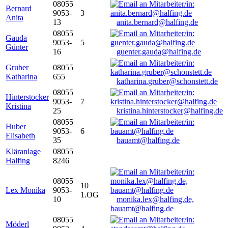
08055
Bernard
9053-
3
Anita
13
anita.bernard@halfing.de
08055
Gauda
9053-
5
Günter
16
guenter.gauda@halfing.de
Gruber
08055
Katharina
655
katharina.gruber@schonstett.de
08055
Hinterstocker
9053-
7
Kristina
25
kristina.hinterstocker@halfing.de
08055
Huber
9053-
6
Elisabeth
35
bauamt@halfing.de
Kläranlage
08055
Halfing
8246
08055
10
Lex Monika
9053-
1.OG
10
monika.lex@halfing.de,
bauamt@halfing.de
08055
Möderl