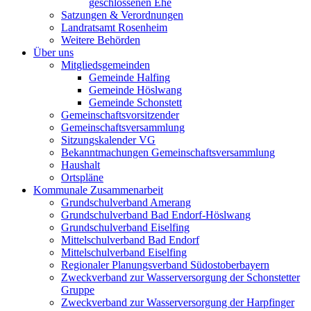
geschlossenen Ehe
Satzungen & Verordnungen
Landratsamt Rosenheim
Weitere Behörden
Über uns
Mitgliedsgemeinden
Gemeinde Halfing
Gemeinde Höslwang
Gemeinde Schonstett
Gemeinschaftsvorsitzender
Gemeinschaftsversammlung
Sitzungskalender VG
Bekanntmachungen Gemeinschaftsversammlung
Haushalt
Ortspläne
Kommunale Zusammenarbeit
Grundschulverband Amerang
Grundschulverband Bad Endorf-Höslwang
Grundschulverband Eiselfing
Mittelschulverband Bad Endorf
Mittelschulverband Eiselfing
Regionaler Planungsverband Südostoberbayern
Zweckverband zur Wasserversorgung der Schonstetter
Gruppe
Zweckverband zur Wasserversorgung der Harpfinger