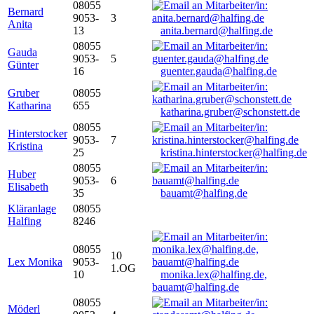
08055
Bernard
9053-
3
Anita
13
anita.bernard@halfing.de
08055
Gauda
9053-
5
Günter
16
guenter.gauda@halfing.de
Gruber
08055
Katharina
655
katharina.gruber@schonstett.de
08055
Hinterstocker
9053-
7
Kristina
25
kristina.hinterstocker@halfing.de
08055
Huber
9053-
6
Elisabeth
35
bauamt@halfing.de
Kläranlage
08055
Halfing
8246
08055
10
Lex Monika
9053-
1.OG
10
monika.lex@halfing.de,
bauamt@halfing.de
08055
Möderl