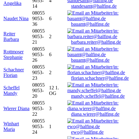
9053-
4
Angelika
14
standesamt@halfing.de
08055
Naudet Nina
9053-
6
36
bauamt@halfing.de
08055
Reiter
9053-
2
Barbara
21
barbara.reiter@halfing.de
08055
Rottmoser
9053-
6
Stephanie
26
bauamt@halfing.de
08055
Schachner
9053-
2
Florian
23
florian.schachner@halfing.de
08055
Scheffel
12 1.
9053-
Mandy
OG
20
mandy.scheffel@halfing.de
08055
Wierer Diana
9053-
3
22
diana.wierer@halfing.de
08055
Winhart
9053-
1
Maria
24
ewo@halfing.de