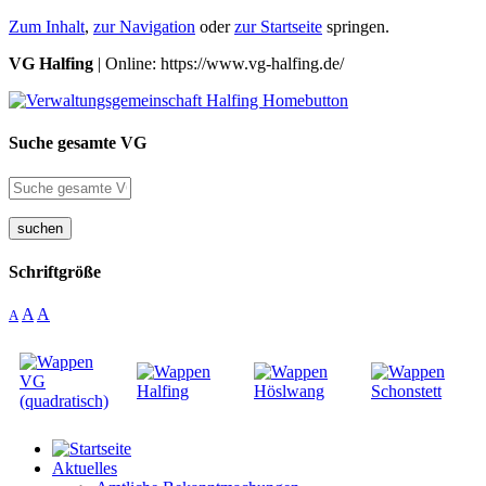
Zum Inhalt
,
zur Navigation
oder
zur Startseite
springen.
VG Halfing
| Online: https://www.vg-halfing.de/
Suche gesamte VG
suchen
Schriftgröße
A
A
A
Aktuelles