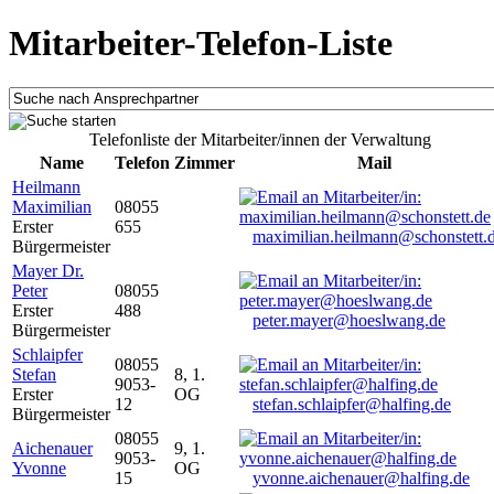
Mitarbeiter-Telefon-Liste
Telefonliste der Mitarbeiter/innen der Verwaltung
Name
Telefon
Zimmer
Mail
Heilmann
Maximilian
08055
Erster
655
maximilian.heilmann@schonstett.
Bürgermeister
Mayer Dr.
Peter
08055
Erster
488
peter.mayer@hoeslwang.de
Bürgermeister
Schlaipfer
08055
Stefan
8, 1.
9053-
Erster
OG
12
stefan.schlaipfer@halfing.de
Bürgermeister
08055
Aichenauer
9, 1.
9053-
Yvonne
OG
15
yvonne.aichenauer@halfing.de