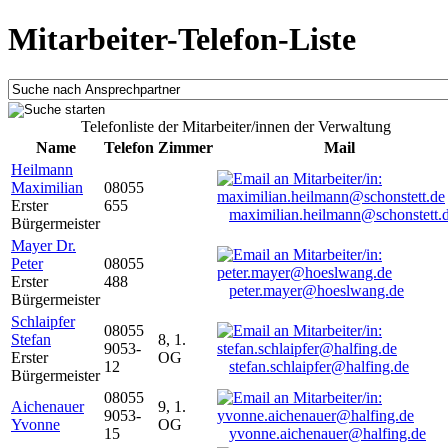
Mitarbeiter-Telefon-Liste
Telefonliste der Mitarbeiter/innen der Verwaltung
Name
Telefon
Zimmer
Mail
Heilmann
Maximilian
08055
Erster
655
maximilian.heilmann@schonstett.
Bürgermeister
Mayer Dr.
Peter
08055
Erster
488
peter.mayer@hoeslwang.de
Bürgermeister
Schlaipfer
08055
Stefan
8, 1.
9053-
Erster
OG
12
stefan.schlaipfer@halfing.de
Bürgermeister
08055
Aichenauer
9, 1.
9053-
Yvonne
OG
15
yvonne.aichenauer@halfing.de