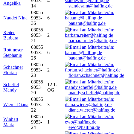
9053-
4
Angelika
14
standesamt@halfing.de
08055
Naudet Nina
9053-
6
36
bauamt@halfing.de
08055
Reiter
9053-
2
Barbara
21
barbara.reiter@halfing.de
08055
Rottmoser
9053-
6
Stephanie
26
bauamt@halfing.de
08055
Schachner
9053-
2
Florian
23
florian.schachner@halfing.de
08055
Scheffel
12 1.
9053-
Mandy
OG
20
mandy.scheffel@halfing.de
08055
Wierer Diana
9053-
3
22
diana.wierer@halfing.de
08055
Winhart
9053-
1
Maria
24
ewo@halfing.de