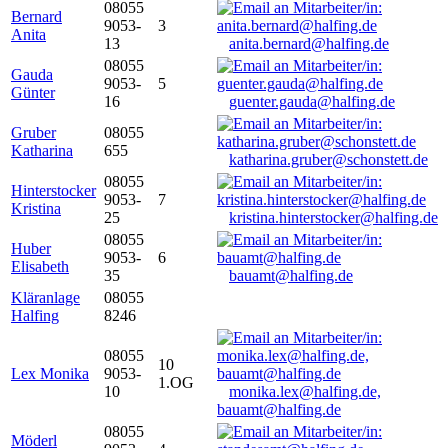
08055
Bernard
9053-
3
Anita
13
anita.bernard@halfing.de
08055
Gauda
9053-
5
Günter
16
guenter.gauda@halfing.de
Gruber
08055
Katharina
655
katharina.gruber@schonstett.de
08055
Hinterstocker
9053-
7
Kristina
25
kristina.hinterstocker@halfing.de
08055
Huber
9053-
6
Elisabeth
35
bauamt@halfing.de
Kläranlage
08055
Halfing
8246
08055
10
Lex Monika
9053-
1.OG
10
monika.lex@halfing.de,
bauamt@halfing.de
08055
Möderl