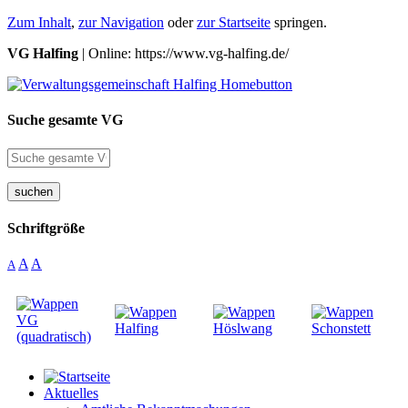
Zum Inhalt
,
zur Navigation
oder
zur Startseite
springen.
VG Halfing
| Online: https://www.vg-halfing.de/
Suche gesamte VG
suchen
Schriftgröße
A
A
A
Aktuelles