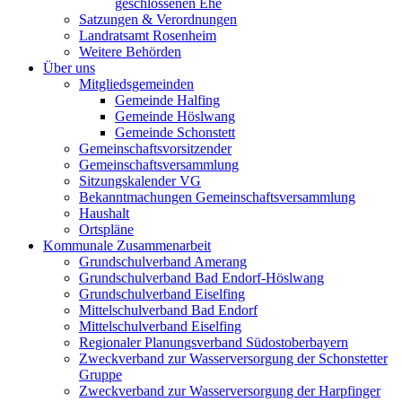
geschlossenen Ehe
Satzungen & Verordnungen
Landratsamt Rosenheim
Weitere Behörden
Über uns
Mitgliedsgemeinden
Gemeinde Halfing
Gemeinde Höslwang
Gemeinde Schonstett
Gemeinschaftsvorsitzender
Gemeinschaftsversammlung
Sitzungskalender VG
Bekanntmachungen Gemeinschaftsversammlung
Haushalt
Ortspläne
Kommunale Zusammenarbeit
Grundschulverband Amerang
Grundschulverband Bad Endorf-Höslwang
Grundschulverband Eiselfing
Mittelschulverband Bad Endorf
Mittelschulverband Eiselfing
Regionaler Planungsverband Südostoberbayern
Zweckverband zur Wasserversorgung der Schonstetter
Gruppe
Zweckverband zur Wasserversorgung der Harpfinger