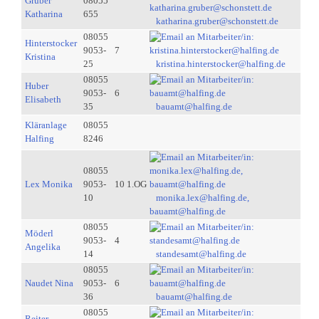
Gruber
08055
Katharina
655
katharina.gruber@schonstett.de
08055
Hinterstocker
9053-
7
Kristina
25
kristina.hinterstocker@halfing.de
08055
Huber
9053-
6
Elisabeth
35
bauamt@halfing.de
Kläranlage
08055
Halfing
8246
08055
Lex Monika
9053-
10 1.OG
10
monika.lex@halfing.de,
bauamt@halfing.de
08055
Möderl
9053-
4
Angelika
14
standesamt@halfing.de
08055
Naudet Nina
9053-
6
36
bauamt@halfing.de
08055
Reiter