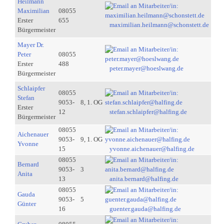
Heilmann
Maximilian
08055
Erster
655
maximilian.heilmann@schonstett.de
Bürgermeister
Mayer Dr.
Peter
08055
Erster
488
peter.mayer@hoeslwang.de
Bürgermeister
Schlaipfer
08055
Stefan
9053-
8, 1. OG
Erster
12
stefan.schlaipfer@halfing.de
Bürgermeister
08055
Aichenauer
9053-
9, 1. OG
Yvonne
15
yvonne.aichenauer@halfing.de
08055
Bernard
9053-
3
Anita
13
anita.bernard@halfing.de
08055
Gauda
9053-
5
Günter
16
guenter.gauda@halfing.de