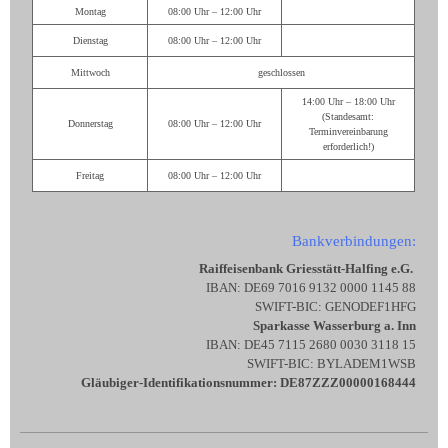
Montag
08:00 Uhr – 12:00 Uhr
Dienstag
08:00 Uhr – 12:00 Uhr
Mittwoch
geschlossen
14:00 Uhr – 18:00 Uhr
(Standesamt:
Donnerstag
08:00 Uhr – 12:00 Uhr
Terminvereinbarung
erforderlich!)
Freitag
08:00 Uhr – 12:00 Uhr
Bankverbindungen:
Raiffeisenbank Griesstätt-Halfing e.G.
IBAN: DE69 7016 9132 0000 1145 88
SWIFT-BIC: GENODEF1HFG
Sparkasse Wasserburg a. Inn
IBAN: DE45 7115 2680 0030 3118 15
SWIFT-BIC: BYLADEM1WSB
Gläubiger-Identifikationsnummer: DE87ZZZ00000168444