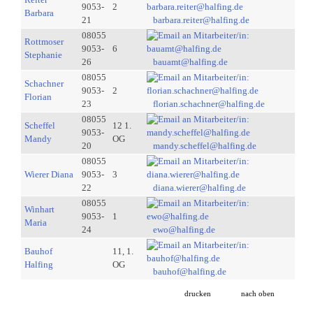
9053-
2
Barbara
21
barbara.reiter@halfing.de
08055
Rottmoser
9053-
6
Stephanie
26
bauamt@halfing.de
08055
Schachner
9053-
2
Florian
23
florian.schachner@halfing.de
08055
Scheffel
12 1.
9053-
Mandy
OG
20
mandy.scheffel@halfing.de
08055
Wierer Diana
9053-
3
22
diana.wierer@halfing.de
08055
Winhart
9053-
1
Maria
24
ewo@halfing.de
Bauhof
11, 1.
Halfing
OG
bauhof@halfing.de
drucken
nach oben