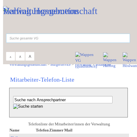
Zum Inhalt
,
zur Navigation
oder
zur Startseite
springen.
suchen
A
A
A
Sie sind hier:
Verwaltungsgemeinschaft
>
Bürgerservice
>
Verwaltung
>
Mitarbeiter
Mitarbeiter-Telefon-Liste
Telefonliste der Mitarbeiter/innen der Verwaltung
Name
Telefon
Zimmer
Mail