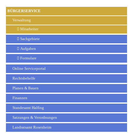
BÜRGERSERVICE
Verwaltung
Mitarbeiter
Sachgebiete
Aufgaben
Formulare
Online Serviceportal
Rechtsbehelfe
Planen & Bauen
Finanzen
Standesamt Halfing
Satzungen & Verordnungen
Landratsamt Rosenheim