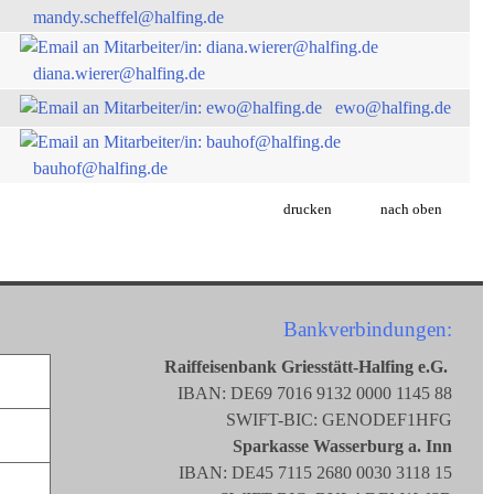
mandy.scheffel@halfing.de
diana.wierer@halfing.de
ewo@halfing.de
bauhof@halfing.de
drucken
nach oben
Bankverbindungen:
Raiffeisenbank Griesstätt-Halfing e.G.
IBAN: DE69 7016 9132 0000 1145 88
SWIFT-BIC: GENODEF1HFG
Sparkasse Wasserburg a. Inn
IBAN: DE45 7115 2680 0030 3118 15