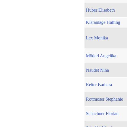
Huber Elisabeth
Kläranlage Halfing
Lex Monika
Möderl Angelika
Naudet Nina
Reiter Barbara
Rottmoser Stephanie
Schachner Florian