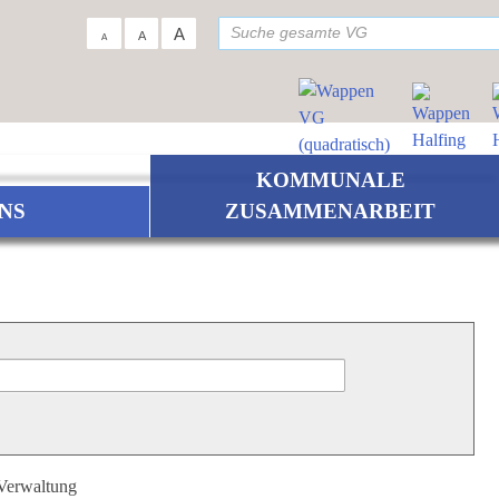
su
A
A
A
KOMMUNALE
NS
ZUSAMMENARBEIT
 Verwaltung