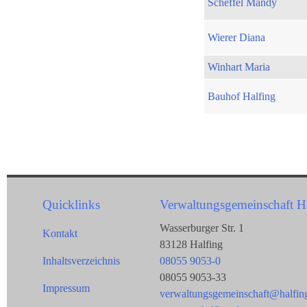
Scheffel Mandy
Wierer Diana
Winhart Maria
Bauhof Halfing
Quicklinks
Verwaltungsgemeinschaft H
Wasserburger Str. 1
Kontakt
83128 Halfing
Inhaltsverzeichnis
08055 9053-0
08055 9053-33
Impressum
verwaltungsgemeinschaft@halfin