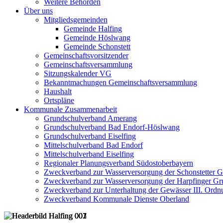
Weitere Behörden
Über uns
Mitgliedsgemeinden
Gemeinde Halfing
Gemeinde Höslwang
Gemeinde Schonstett
Gemeinschaftsvorsitzender
Gemeinschaftsversammlung
Sitzungskalender VG
Bekanntmachungen Gemeinschaftsversammlung
Haushalt
Ortspläne
Kommunale Zusammenarbeit
Grundschulverband Amerang
Grundschulverband Bad Endorf-Höslwang
Grundschulverband Eiselfing
Mittelschulverband Bad Endorf
Mittelschulverband Eiselfing
Regionaler Planungsverband Südostoberbayern
Zweckverband zur Wasserversorgung der Schonstetter 
Zweckverband zur Wasserversorgung der Harpfinger Gr
Zweckverband zur Unterhaltung der Gewässer III. Ordnu
Zweckverband Kommunale Dienste Oberland