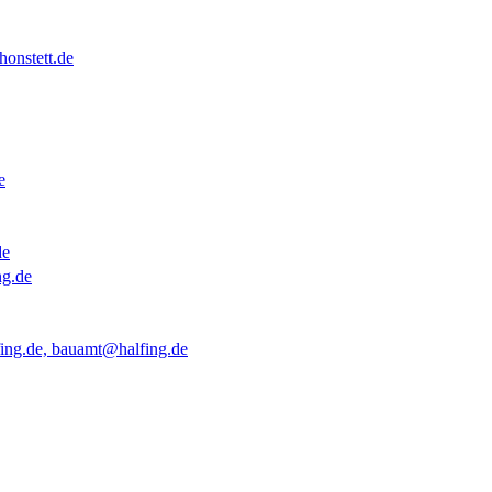
onstett.de
e
de
ng.de
ing.de, bauamt@halfing.de