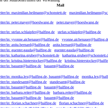
ste der Mitarbeiter/innen der Verwaltung
Mail
maximilian.heilmann@sch
peter.mayer@hoeslwang.de
stefan.schlaipfer@halfing.de
yvonne.aichenauer@halfing.d
anita.bernard@halfing.de
guenter.gauda@halfing.de
katharina.gruber@schonstett.
kristina.hinterstocker@halfi
bauamt@halfing.de
monika.lex@half
standesamt@halfing.de
bauamt@halfing.de
barbara.reiter@halfing.de
bauamt@halfing.de
florian.schachner@halfing.de