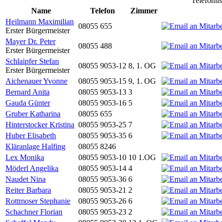
Telefonli
Name
Telefon
Zimmer
Heilmann Maximilian
08055 655
Erster Bürgermeister
Mayer Dr. Peter
08055 488
Erster Bürgermeister
Schlaipfer Stefan
08055 9053-12
8, 1. OG
Erster Bürgermeister
Aichenauer Yvonne
08055 9053-15
9, 1. OG
Bernard Anita
08055 9053-13
3
Gauda Günter
08055 9053-16
5
Gruber Katharina
08055 655
Hinterstocker Kristina
08055 9053-25
7
Huber Elisabeth
08055 9053-35
6
Kläranlage Halfing
08055 8246
Lex Monika
08055 9053-10
10 1.OG
Möderl Angelika
08055 9053-14
4
Naudet Nina
08055 9053-36
6
Reiter Barbara
08055 9053-21
2
Rottmoser Stephanie
08055 9053-26
6
Schachner Florian
08055 9053-23
2