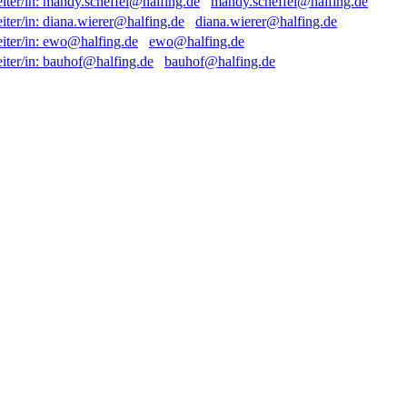
mandy.scheffel@halfing.de
diana.wierer@halfing.de
ewo@halfing.de
bauhof@halfing.de