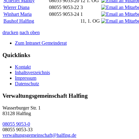
Scheffel Mandy
08055 9053-20
12 1. OG
Wierer Diana
08055 9053-22
3
Winhart Maria
08055 9053-24
1
Bauhof Halfing
11, 1. OG
drucken
nach oben
Zum Intranet Gemeinderat
Quicklinks
Kontakt
Inhaltsverzeichnis
Impressum
Datenschutz
Verwaltungsgemeinschaft Halfing
Wasserburger Str. 1
83128 Halfing
08055 9053-0
08055 9053-33
verwaltungsgemeinschaft@halfing.de