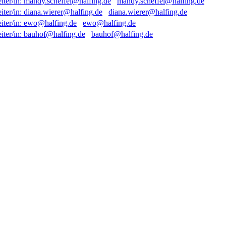
mandy.scheffel@halfing.de
diana.wierer@halfing.de
ewo@halfing.de
bauhof@halfing.de