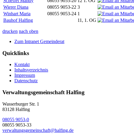
Scheffel Mandy
08055 9053-20
12 1. OG
Wierer Diana
08055 9053-22
3
Winhart Maria
08055 9053-24
1
Bauhof Halfing
11, 1. OG
drucken
nach oben
Zum Intranet Gemeinderat
Quicklinks
Kontakt
Inhaltsverzeichnis
Impressum
Datenschutz
Verwaltungsgemeinschaft Halfing
Wasserburger Str. 1
83128 Halfing
08055 9053-0
08055 9053-33
verwaltungsgemeinschaft@halfing.de