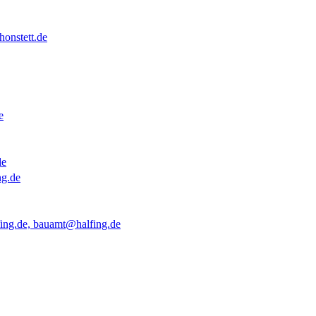
onstett.de
e
de
ng.de
ing.de, bauamt@halfing.de