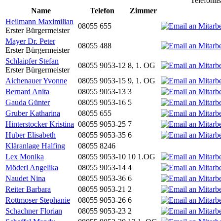
Telefonli
Name
Telefon
Zimmer
Heilmann Maximilian
08055 655
Erster Bürgermeister
Mayer Dr. Peter
08055 488
Erster Bürgermeister
Schlaipfer Stefan
08055 9053-12
8, 1. OG
Erster Bürgermeister
Aichenauer Yvonne
08055 9053-15
9, 1. OG
Bernard Anita
08055 9053-13
3
Gauda Günter
08055 9053-16
5
Gruber Katharina
08055 655
Hinterstocker Kristina
08055 9053-25
7
Huber Elisabeth
08055 9053-35
6
Kläranlage Halfing
08055 8246
Lex Monika
08055 9053-10
10 1.OG
Möderl Angelika
08055 9053-14
4
Naudet Nina
08055 9053-36
6
Reiter Barbara
08055 9053-21
2
Rottmoser Stephanie
08055 9053-26
6
Schachner Florian
08055 9053-23
2