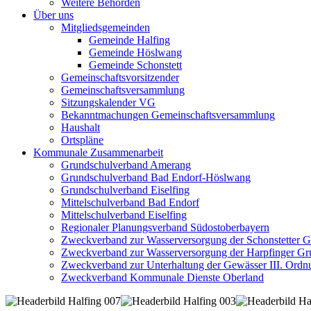
Weitere Behörden
Über uns
Mitgliedsgemeinden
Gemeinde Halfing
Gemeinde Höslwang
Gemeinde Schonstett
Gemeinschaftsvorsitzender
Gemeinschaftsversammlung
Sitzungskalender VG
Bekanntmachungen Gemeinschaftsversammlung
Haushalt
Ortspläne
Kommunale Zusammenarbeit
Grundschulverband Amerang
Grundschulverband Bad Endorf-Höslwang
Grundschulverband Eiselfing
Mittelschulverband Bad Endorf
Mittelschulverband Eiselfing
Regionaler Planungsverband Südostoberbayern
Zweckverband zur Wasserversorgung der Schonstetter 
Zweckverband zur Wasserversorgung der Harpfinger Gr
Zweckverband zur Unterhaltung der Gewässer III. Ordnu
Zweckverband Kommunale Dienste Oberland