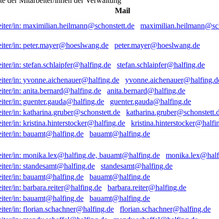
ste der Mitarbeiter/innen der Verwaltung
Mail
maximilian.heilmann@sch
peter.mayer@hoeslwang.de
stefan.schlaipfer@halfing.de
yvonne.aichenauer@halfing.d
anita.bernard@halfing.de
guenter.gauda@halfing.de
katharina.gruber@schonstett.
kristina.hinterstocker@halfi
bauamt@halfing.de
monika.lex@half
standesamt@halfing.de
bauamt@halfing.de
barbara.reiter@halfing.de
bauamt@halfing.de
florian.schachner@halfing.de