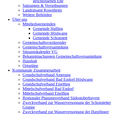
geschlossenen Ehe
Satzungen & Verordnungen
Landratsamt Rosenheim
Weitere Behörden
Über uns
Mitgliedsgemeinden
Gemeinde Halfing
Gemeinde Höslwang
Gemeinde Schonstett
Gemeinschaftsvorsitzender
Gemeinschaftsversammlung
Sitzungskalender VG
Bekanntmachungen Gemeinschaftsversammlung
Haushalt
Ortspläne
Kommunale Zusammenarbeit
Grundschulverband Amerang
Grundschulverband Bad Endorf-Höslwang
Grundschulverband Eiselfing
Mittelschulverband Bad Endorf
Mittelschulverband Eiselfing
Regionaler Planungsverband Südostoberbayern
Zweckverband zur Wasserversorgung der Schonstetter
Gruppe
Zweckverband zur Wasserversorgung der Harpfinger