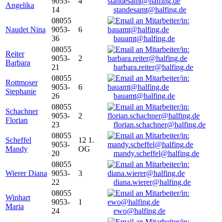
9053-
4
Angelika
14
standesamt@halfing.de
08055
Naudet Nina
9053-
6
36
bauamt@halfing.de
08055
Reiter
9053-
2
Barbara
21
barbara.reiter@halfing.de
08055
Rottmoser
9053-
6
Stephanie
26
bauamt@halfing.de
08055
Schachner
9053-
2
Florian
23
florian.schachner@halfing.de
08055
Scheffel
12 1.
9053-
Mandy
OG
20
mandy.scheffel@halfing.de
08055
Wierer Diana
9053-
3
22
diana.wierer@halfing.de
08055
Winhart
9053-
1
Maria
24
ewo@halfing.de