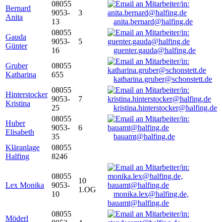
08055
Bernard
9053-
3
Anita
13
anita.bernard@halfing.de
08055
Gauda
9053-
5
Günter
16
guenter.gauda@halfing.de
Gruber
08055
Katharina
655
katharina.gruber@schonstett.de
08055
Hinterstocker
9053-
7
Kristina
25
kristina.hinterstocker@halfing.de
08055
Huber
9053-
6
Elisabeth
35
bauamt@halfing.de
Kläranlage
08055
Halfing
8246
08055
10
Lex Monika
9053-
1.OG
10
monika.lex@halfing.de,
bauamt@halfing.de
08055
Möderl