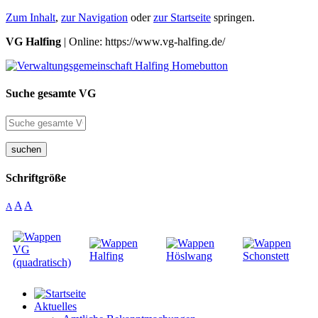
Zum Inhalt
,
zur Navigation
oder
zur Startseite
springen.
VG Halfing
| Online: https://www.vg-halfing.de/
Suche gesamte VG
suchen
Schriftgröße
A
A
A
Aktuelles