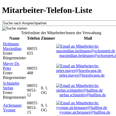
Mitarbeiter-Telefon-Liste
Telefonliste der Mitarbeiter/innen der Verwaltung
Name
Telefon
Zimmer
Mail
Heilmann
Maximilian
08055
Erster
655
maximilian.heilmann@schonstett.
Bürgermeister
Mayer Dr.
Peter
08055
Erster
488
peter.mayer@hoeslwang.de
Bürgermeister
Schlaipfer
08055
Stefan
8, 1.
9053-
Erster
OG
12
stefan.schlaipfer@halfing.de
Bürgermeister
08055
Aichenauer
9, 1.
9053-
Yvonne
OG
15
yvonne.aichenauer@halfing.de