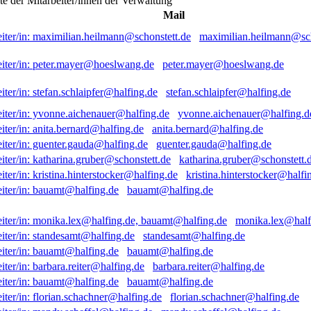
ste der Mitarbeiter/innen der Verwaltung
Mail
maximilian.heilmann@sch
peter.mayer@hoeslwang.de
stefan.schlaipfer@halfing.de
yvonne.aichenauer@halfing.d
anita.bernard@halfing.de
guenter.gauda@halfing.de
katharina.gruber@schonstett.
kristina.hinterstocker@halfi
bauamt@halfing.de
monika.lex@half
standesamt@halfing.de
bauamt@halfing.de
barbara.reiter@halfing.de
bauamt@halfing.de
florian.schachner@halfing.de