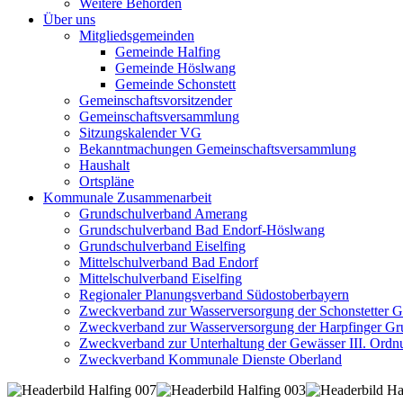
Weitere Behörden
Über uns
Mitgliedsgemeinden
Gemeinde Halfing
Gemeinde Höslwang
Gemeinde Schonstett
Gemeinschaftsvorsitzender
Gemeinschaftsversammlung
Sitzungskalender VG
Bekanntmachungen Gemeinschaftsversammlung
Haushalt
Ortspläne
Kommunale Zusammenarbeit
Grundschulverband Amerang
Grundschulverband Bad Endorf-Höslwang
Grundschulverband Eiselfing
Mittelschulverband Bad Endorf
Mittelschulverband Eiselfing
Regionaler Planungsverband Südostoberbayern
Zweckverband zur Wasserversorgung der Schonstetter 
Zweckverband zur Wasserversorgung der Harpfinger Gr
Zweckverband zur Unterhaltung der Gewässer III. Ordnu
Zweckverband Kommunale Dienste Oberland