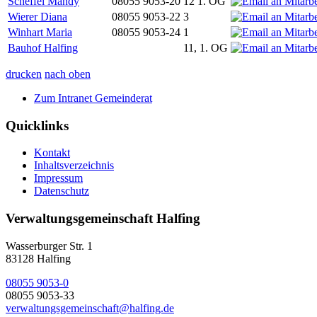
Scheffel Mandy
08055 9053-20
12 1. OG
Wierer Diana
08055 9053-22
3
Winhart Maria
08055 9053-24
1
Bauhof Halfing
11, 1. OG
drucken
nach oben
Zum Intranet Gemeinderat
Quicklinks
Kontakt
Inhaltsverzeichnis
Impressum
Datenschutz
Verwaltungsgemeinschaft Halfing
Wasserburger Str. 1
83128 Halfing
08055 9053-0
08055 9053-33
verwaltungsgemeinschaft@halfing.de