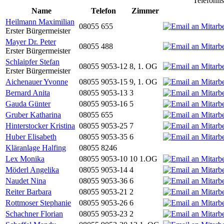
Telefonli
Name
Telefon
Zimmer
Heilmann Maximilian
08055 655
Erster Bürgermeister
Mayer Dr. Peter
08055 488
Erster Bürgermeister
Schlaipfer Stefan
08055 9053-12
8, 1. OG
Erster Bürgermeister
Aichenauer Yvonne
08055 9053-15
9, 1. OG
Bernard Anita
08055 9053-13
3
Gauda Günter
08055 9053-16
5
Gruber Katharina
08055 655
Hinterstocker Kristina
08055 9053-25
7
Huber Elisabeth
08055 9053-35
6
Kläranlage Halfing
08055 8246
Lex Monika
08055 9053-10
10 1.OG
Möderl Angelika
08055 9053-14
4
Naudet Nina
08055 9053-36
6
Reiter Barbara
08055 9053-21
2
Rottmoser Stephanie
08055 9053-26
6
Schachner Florian
08055 9053-23
2