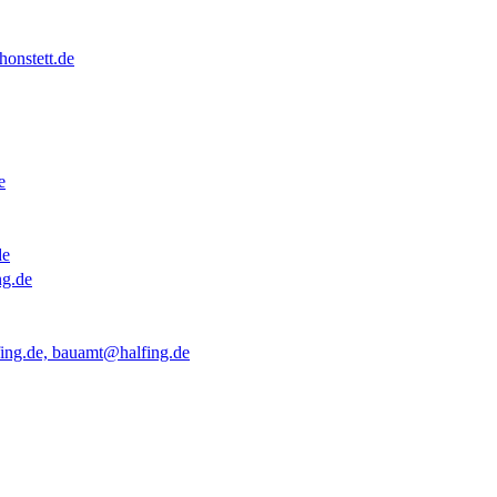
onstett.de
e
de
ng.de
ing.de, bauamt@halfing.de