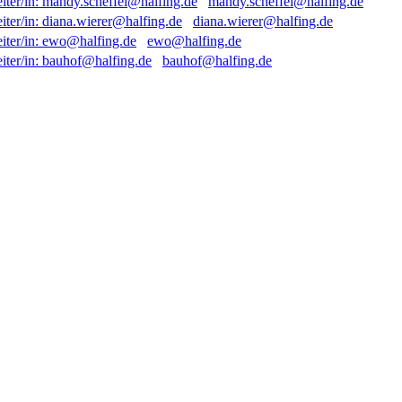
mandy.scheffel@halfing.de
diana.wierer@halfing.de
ewo@halfing.de
bauhof@halfing.de