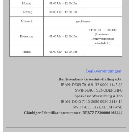
Montag
08:00 Uhr – 12:00 Uhr
Dienstag
08:00 Uhr – 12:00 Uhr
Mittwoch
geschlossen
14:00 Uhr – 18:00 Uhr
(Standesamt:
Donnerstag
08:00 Uhr – 12:00 Uhr
Terminvereinbarung
erforderlich!)
Freitag
08:00 Uhr – 12:00 Uhr
Bankverbindungen:
Raiffeisenbank Griesstätt-Halfing e.G.
IBAN: DE69 7016 9132 0000 1145 88
SWIFT-BIC: GENODEF1HFG
Sparkasse Wasserburg a. Inn
IBAN: DE45 7115 2680 0030 3118 15
SWIFT-BIC: BYLADEM1WSB
Gläubiger-Identifikationsnummer: DE87ZZZ00000168444