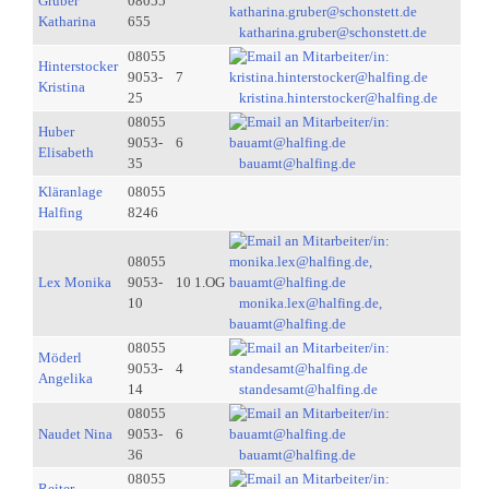
Gruber
08055
Katharina
655
katharina.gruber@schonstett.de
08055
Hinterstocker
9053-
7
Kristina
25
kristina.hinterstocker@halfing.de
08055
Huber
9053-
6
Elisabeth
35
bauamt@halfing.de
Kläranlage
08055
Halfing
8246
08055
Lex Monika
9053-
10 1.OG
10
monika.lex@halfing.de,
bauamt@halfing.de
08055
Möderl
9053-
4
Angelika
14
standesamt@halfing.de
08055
Naudet Nina
9053-
6
36
bauamt@halfing.de
08055
Reiter