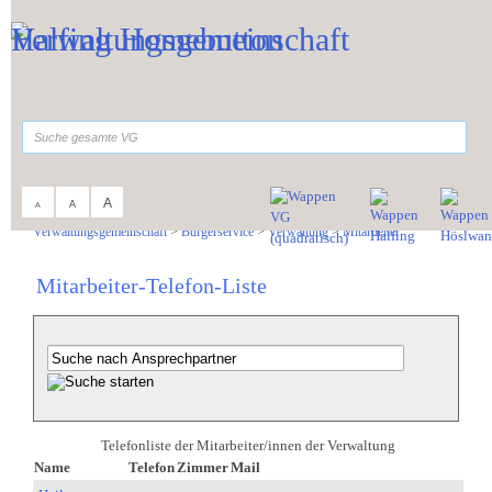
Zum Inhalt
,
zur Navigation
oder
zur Startseite
springen.
suchen
A
A
A
Sie sind hier:
Verwaltungsgemeinschaft
>
Bürgerservice
>
Verwaltung
>
Mitarbeiter
Mitarbeiter-Telefon-Liste
Telefonliste der Mitarbeiter/innen der Verwaltung
Name
Telefon
Zimmer
Mail