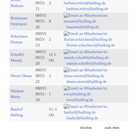
9053-
2
Barbara
21
barbara.reiter@halfing.de
08055
Rottmoser
9053-
6
Stephanie
26
bauamt@halfing.de
08055
Schachner
9053-
2
Florian
23
florian.schachner@halfing.de
08055
Scheffel
12 1.
9053-
Mandy
OG
20
mandy.scheffel@halfing.de
08055
Wierer Diana
9053-
3
22
diana.wierer@halfing.de
08055
Winhart
9053-
1
Maria
24
ewo@halfing.de
Bauhof
11, 1.
Halfing
OG
bauhof@halfing.de
drucken
nach oben