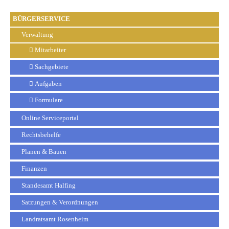
BÜRGERSERVICE
Verwaltung
Mitarbeiter
Sachgebiete
Aufgaben
Formulare
Online Serviceportal
Rechtsbehelfe
Planen & Bauen
Finanzen
Standesamt Halfing
Satzungen & Verordnungen
Landratsamt Rosenheim