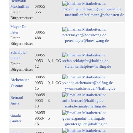
Heilmann
Maximilian
08055
Erster
655
maximilian.heilmann@schonstett.de
Bürgermeister
Mayer Dr.
Peter
08055
Erster
488
peter.mayer@hoeslwang.de
Bürgermeister
Schlaipfer
08055
Stefan
9053-
8, 1. OG
Erster
12
stefan.schlaipfer@halfing.de
Bürgermeister
08055
Aichenauer
9053-
9, 1. OG
Yvonne
15
yvonne.aichenauer@halfing.de
08055
Bernard
9053-
3
Anita
13
anita.bernard@halfing.de
08055
Gauda
9053-
5
Günter
16
guenter.gauda@halfing.de