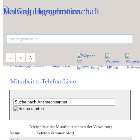
Zum Inhalt
,
zur Navigation
oder
zur Startseite
springen.
suchen
A
A
A
Sie sind hier:
Verwaltungsgemeinschaft
>
Bürgerservice
>
Verwaltung
>
Mitarbeiter
Mitarbeiter-Telefon-Liste
Telefonliste der Mitarbeiter/innen der Verwaltung
Name
Telefon
Zimmer
Mail