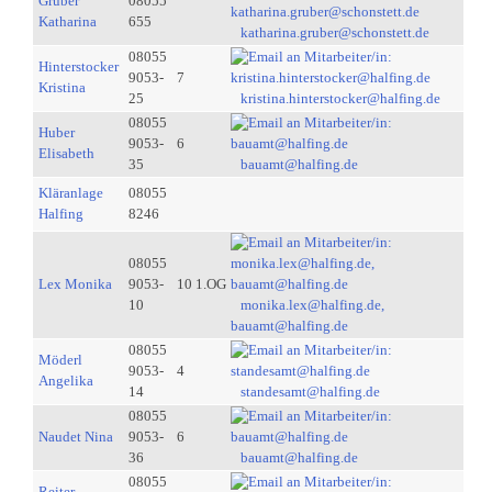
Gruber
08055
Katharina
655
katharina.gruber@schonstett.de
08055
Hinterstocker
9053-
7
Kristina
25
kristina.hinterstocker@halfing.de
08055
Huber
9053-
6
Elisabeth
35
bauamt@halfing.de
Kläranlage
08055
Halfing
8246
08055
Lex Monika
9053-
10 1.OG
10
monika.lex@halfing.de,
bauamt@halfing.de
08055
Möderl
9053-
4
Angelika
14
standesamt@halfing.de
08055
Naudet Nina
9053-
6
36
bauamt@halfing.de
08055
Reiter