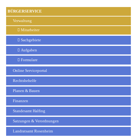
BÜRGERSERVICE
Verwaltung
Mitarbeiter
Sachgebiete
Aufgaben
Formulare
Online Serviceportal
Rechtsbehelfe
Planen & Bauen
Finanzen
Standesamt Halfing
Satzungen & Verordnungen
Landratsamt Rosenheim