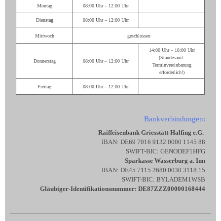
Montag
08:00 Uhr – 12:00 Uhr
Dienstag
08:00 Uhr – 12:00 Uhr
Mittwoch
geschlossen
14:00 Uhr – 18:00 Uhr
(Standesamt:
Donnerstag
08:00 Uhr – 12:00 Uhr
Terminvereinbarung
erforderlich!)
Freitag
08:00 Uhr – 12:00 Uhr
Bankverbindungen:
Raiffeisenbank Griesstätt-Halfing e.G.
IBAN: DE69 7016 9132 0000 1145 88
SWIFT-BIC: GENODEF1HFG
Sparkasse Wasserburg a. Inn
IBAN: DE45 7115 2680 0030 3118 15
SWIFT-BIC: BYLADEM1WSB
Gläubiger-Identifikationsnummer: DE87ZZZ00000168444