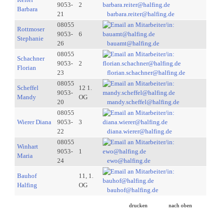
9053-
2
Barbara
21
barbara.reiter@halfing.de
08055
Rottmoser
9053-
6
Stephanie
26
bauamt@halfing.de
08055
Schachner
9053-
2
Florian
23
florian.schachner@halfing.de
08055
Scheffel
12 1.
9053-
Mandy
OG
20
mandy.scheffel@halfing.de
08055
Wierer Diana
9053-
3
22
diana.wierer@halfing.de
08055
Winhart
9053-
1
Maria
24
ewo@halfing.de
Bauhof
11, 1.
Halfing
OG
bauhof@halfing.de
drucken
nach oben