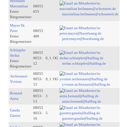
Heilmann
Maximilian
08055
Erster
655
maximilian.heilmann@schonstett.de
Bürgermeister
Mayer Dr.
Peter
08055
Erster
488
peter.mayer@hoeslwang.de
Bürgermeister
Schlaipfer
08055
Stefan
9053-
8, 1. OG
Erster
12
stefan.schlaipfer@halfing.de
Bürgermeister
08055
Aichenauer
9053-
9, 1. OG
Yvonne
15
yvonne.aichenauer@halfing.de
08055
Bernard
9053-
3
Anita
13
anita.bernard@halfing.de
08055
Gauda
9053-
5
Günter
16
guenter.gauda@halfing.de