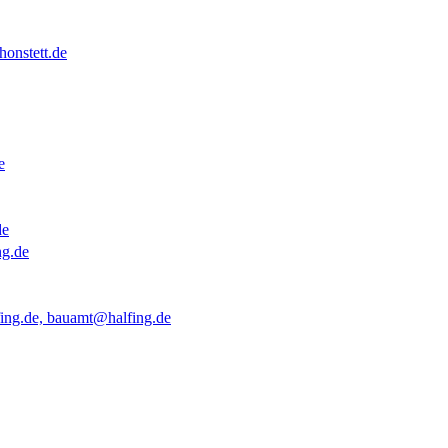
onstett.de
e
de
ng.de
ing.de, bauamt@halfing.de