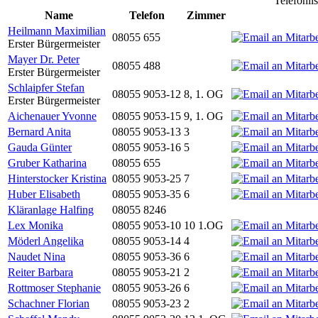
Telefonli
Name
Telefon
Zimmer
Heilmann Maximilian
08055 655
Erster Bürgermeister
Mayer Dr. Peter
08055 488
Erster Bürgermeister
Schlaipfer Stefan
08055 9053-12
8, 1. OG
Erster Bürgermeister
Aichenauer Yvonne
08055 9053-15
9, 1. OG
Bernard Anita
08055 9053-13
3
Gauda Günter
08055 9053-16
5
Gruber Katharina
08055 655
Hinterstocker Kristina
08055 9053-25
7
Huber Elisabeth
08055 9053-35
6
Kläranlage Halfing
08055 8246
Lex Monika
08055 9053-10
10 1.OG
Möderl Angelika
08055 9053-14
4
Naudet Nina
08055 9053-36
6
Reiter Barbara
08055 9053-21
2
Rottmoser Stephanie
08055 9053-26
6
Schachner Florian
08055 9053-23
2