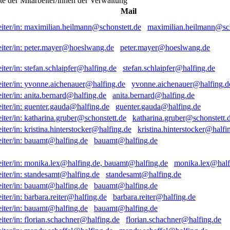
ste der Mitarbeiter/innen der Verwaltung
Mail
maximilian.heilmann@sch
peter.mayer@hoeslwang.de
stefan.schlaipfer@halfing.de
yvonne.aichenauer@halfing.d
anita.bernard@halfing.de
guenter.gauda@halfing.de
katharina.gruber@schonstett.
kristina.hinterstocker@halfi
bauamt@halfing.de
monika.lex@half
standesamt@halfing.de
bauamt@halfing.de
barbara.reiter@halfing.de
bauamt@halfing.de
florian.schachner@halfing.de