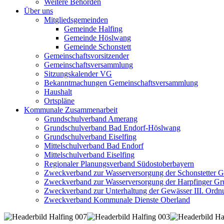
Weitere Behörden
Über uns
Mitgliedsgemeinden
Gemeinde Halfing
Gemeinde Höslwang
Gemeinde Schonstett
Gemeinschaftsvorsitzender
Gemeinschaftsversammlung
Sitzungskalender VG
Bekanntmachungen Gemeinschaftsversammlung
Haushalt
Ortspläne
Kommunale Zusammenarbeit
Grundschulverband Amerang
Grundschulverband Bad Endorf-Höslwang
Grundschulverband Eiselfing
Mittelschulverband Bad Endorf
Mittelschulverband Eiselfing
Regionaler Planungsverband Südostoberbayern
Zweckverband zur Wasserversorgung der Schonstetter 
Zweckverband zur Wasserversorgung der Harpfinger Gr
Zweckverband zur Unterhaltung der Gewässer III. Ordnu
Zweckverband Kommunale Dienste Oberland