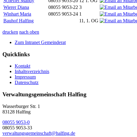
Scheffel Mandy
08055 9053-20
12 1. OG
Wierer Diana
08055 9053-22
3
Winhart Maria
08055 9053-24
1
Bauhof Halfing
11, 1. OG
drucken
nach oben
Zum Intranet Gemeinderat
Quicklinks
Kontakt
Inhaltsverzeichnis
Impressum
Datenschutz
Verwaltungsgemeinschaft Halfing
Wasserburger Str. 1
83128 Halfing
08055 9053-0
08055 9053-33
verwaltungsgemeinschaft@halfing.de