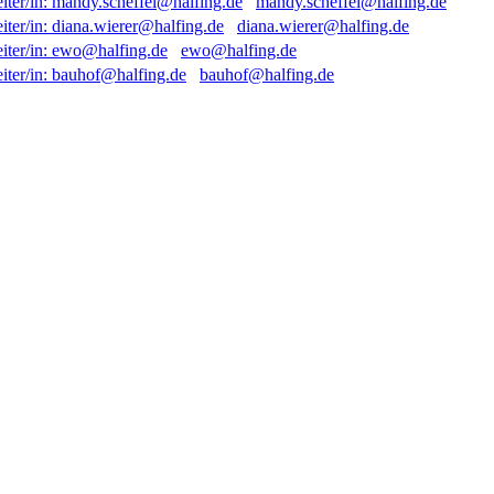
mandy.scheffel@halfing.de
diana.wierer@halfing.de
ewo@halfing.de
bauhof@halfing.de