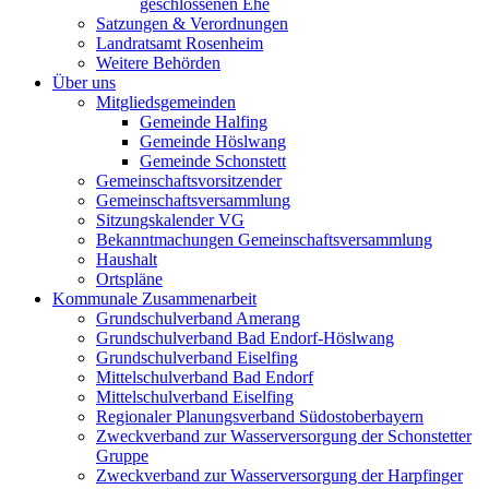
geschlossenen Ehe
Satzungen & Verordnungen
Landratsamt Rosenheim
Weitere Behörden
Über uns
Mitgliedsgemeinden
Gemeinde Halfing
Gemeinde Höslwang
Gemeinde Schonstett
Gemeinschaftsvorsitzender
Gemeinschaftsversammlung
Sitzungskalender VG
Bekanntmachungen Gemeinschaftsversammlung
Haushalt
Ortspläne
Kommunale Zusammenarbeit
Grundschulverband Amerang
Grundschulverband Bad Endorf-Höslwang
Grundschulverband Eiselfing
Mittelschulverband Bad Endorf
Mittelschulverband Eiselfing
Regionaler Planungsverband Südostoberbayern
Zweckverband zur Wasserversorgung der Schonstetter
Gruppe
Zweckverband zur Wasserversorgung der Harpfinger