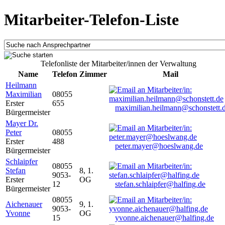
Mitarbeiter-Telefon-Liste
Telefonliste der Mitarbeiter/innen der Verwaltung
Name
Telefon
Zimmer
Mail
Heilmann
Maximilian
08055
Erster
655
maximilian.heilmann@schonstett.
Bürgermeister
Mayer Dr.
Peter
08055
Erster
488
peter.mayer@hoeslwang.de
Bürgermeister
Schlaipfer
08055
Stefan
8, 1.
9053-
Erster
OG
12
stefan.schlaipfer@halfing.de
Bürgermeister
08055
Aichenauer
9, 1.
9053-
Yvonne
OG
15
yvonne.aichenauer@halfing.de