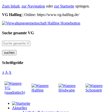
Zum Inhalt
,
zur Navigation
oder
zur Startseite
springen.
VG Halfing
| Online: https://www.vg-halfing.de/
Suche gesamte VG
suchen
Schriftgröße
A
A
A
Aktuelles