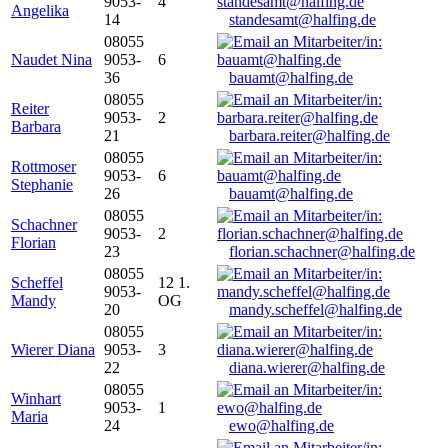
9053-
4
Angelika
14
standesamt@halfing.de
08055
Naudet Nina
9053-
6
36
bauamt@halfing.de
08055
Reiter
9053-
2
Barbara
21
barbara.reiter@halfing.de
08055
Rottmoser
9053-
6
Stephanie
26
bauamt@halfing.de
08055
Schachner
9053-
2
Florian
23
florian.schachner@halfing.de
08055
Scheffel
12 1.
9053-
Mandy
OG
20
mandy.scheffel@halfing.de
08055
Wierer Diana
9053-
3
22
diana.wierer@halfing.de
08055
Winhart
9053-
1
Maria
24
ewo@halfing.de