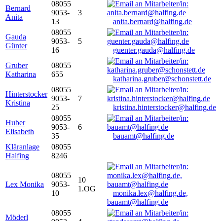
08055
Bernard
9053-
3
Anita
13
anita.bernard@halfing.de
08055
Gauda
9053-
5
Günter
16
guenter.gauda@halfing.de
Gruber
08055
Katharina
655
katharina.gruber@schonstett.de
08055
Hinterstocker
9053-
7
Kristina
25
kristina.hinterstocker@halfing.de
08055
Huber
9053-
6
Elisabeth
35
bauamt@halfing.de
Kläranlage
08055
Halfing
8246
08055
10
Lex Monika
9053-
1.OG
10
monika.lex@halfing.de,
bauamt@halfing.de
08055
Möderl