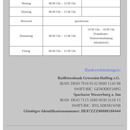
Montag
08:00 Uhr – 12:00 Uhr
Dienstag
08:00 Uhr – 12:00 Uhr
Mittwoch
geschlossen
14:00 Uhr – 18:00 Uhr
(Standesamt:
Donnerstag
08:00 Uhr – 12:00 Uhr
Terminvereinbarung
erforderlich!)
Freitag
08:00 Uhr – 12:00 Uhr
Bankverbindungen:
Raiffeisenbank Griesstätt-Halfing e.G.
IBAN: DE69 7016 9132 0000 1145 88
SWIFT-BIC: GENODEF1HFG
Sparkasse Wasserburg a. Inn
IBAN: DE45 7115 2680 0030 3118 15
SWIFT-BIC: BYLADEM1WSB
Gläubiger-Identifikationsnummer: DE87ZZZ00000168444