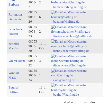
9053-
2
Barbara
21
barbara.reiter@halfing.de
08055
Rottmoser
9053-
6
Stephanie
26
bauamt@halfing.de
08055
Schachner
9053-
2
Florian
23
florian.schachner@halfing.de
08055
Scheffel
12 1.
9053-
Mandy
OG
20
mandy.scheffel@halfing.de
08055
Wierer Diana
9053-
3
22
diana.wierer@halfing.de
08055
Winhart
9053-
1
Maria
24
ewo@halfing.de
Bauhof
11, 1.
Halfing
OG
bauhof@halfing.de
drucken
nach oben