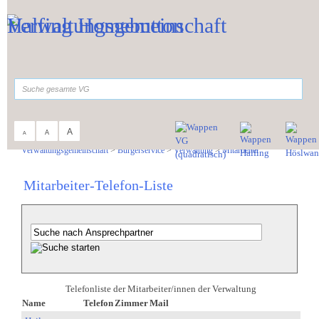
Zum Inhalt
,
zur Navigation
oder
zur Startseite
springen.
suchen
A
A
A
Sie sind hier:
Verwaltungsgemeinschaft
>
Bürgerservice
>
Verwaltung
>
Mitarbeiter
Mitarbeiter-Telefon-Liste
Telefonliste der Mitarbeiter/innen der Verwaltung
Name
Telefon
Zimmer
Mail