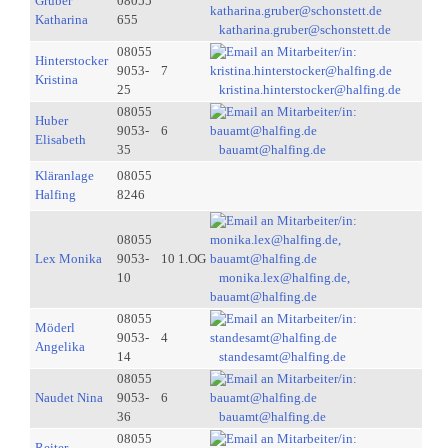
Gruber
08055
Katharina
655
katharina.gruber@schonstett.de
08055
Hinterstocker
9053-
7
Kristina
25
kristina.hinterstocker@halfing.de
08055
Huber
9053-
6
Elisabeth
35
bauamt@halfing.de
Kläranlage
08055
Halfing
8246
08055
Lex Monika
9053-
10 1.OG
10
monika.lex@halfing.de,
bauamt@halfing.de
08055
Möderl
9053-
4
Angelika
14
standesamt@halfing.de
08055
Naudet Nina
9053-
6
36
bauamt@halfing.de
08055
Reiter