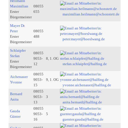
Heilmann
Maximilian
08055
Erster
655
maximilian.heilmann@schonstett.de
Bürgermeister
Mayer Dr.
Peter
08055
Erster
488
peter.mayer@hoeslwang.de
Bürgermeister
Schlaipfer
08055
Stefan
9053-
8, 1. OG
Erster
12
stefan.schlaipfer@halfing.de
Bürgermeister
08055
Aichenauer
9053-
9, 1. OG
Yvonne
15
yvonne.aichenauer@halfing.de
08055
Bernard
9053-
3
Anita
13
anita.bernard@halfing.de
08055
Gauda
9053-
5
Günter
16
guenter.gauda@halfing.de