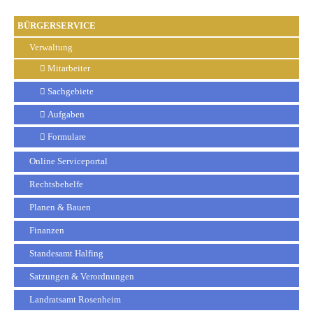
BÜRGERSERVICE
Verwaltung
Mitarbeiter
Sachgebiete
Aufgaben
Formulare
Online Serviceportal
Rechtsbehelfe
Planen & Bauen
Finanzen
Standesamt Halfing
Satzungen & Verordnungen
Landratsamt Rosenheim