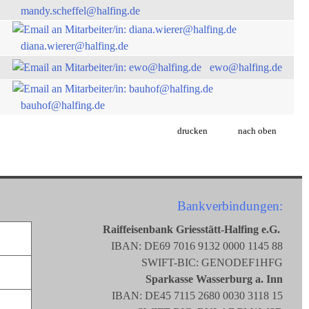
mandy.scheffel@halfing.de
diana.wierer@halfing.de
ewo@halfing.de
bauhof@halfing.de
drucken
nach oben
Bankverbindungen:
Raiffeisenbank Griesstätt-Halfing e.G.
IBAN: DE69 7016 9132 0000 1145 88
SWIFT-BIC: GENODEF1HFG
Sparkasse Wasserburg a. Inn
IBAN: DE45 7115 2680 0030 3118 15