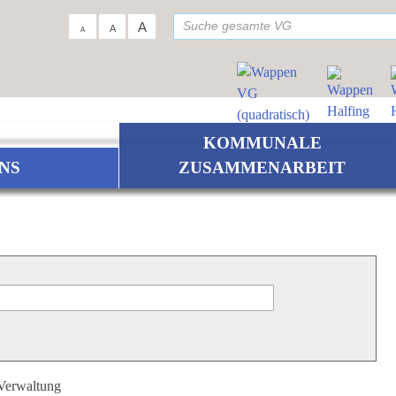
su
A
A
A
KOMMUNALE
NS
ZUSAMMENARBEIT
 Verwaltung