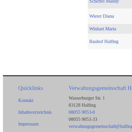
Scheffel Mandy
Wierer Diana
Winhart Maria
Bauhof Halfing
Quicklinks
Verwaltungsgemeinschaft H
Wasserburger Str. 1
Kontakt
83128 Halfing
Inhaltsverzeichnis
08055 9053-0
08055 9053-33
Impressum
verwaltungsgemeinschaft@halfin