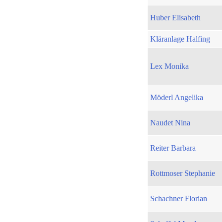
Huber Elisabeth
Kläranlage Halfing
Lex Monika
Möderl Angelika
Naudet Nina
Reiter Barbara
Rottmoser Stephanie
Schachner Florian