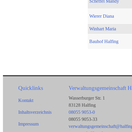
Scheffel Mandy
Wierer Diana
Winhart Maria
Bauhof Halfing
Quicklinks
Verwaltungsgemeinschaft H
Wasserburger Str. 1
Kontakt
83128 Halfing
Inhaltsverzeichnis
08055 9053-0
08055 9053-33
Impressum
verwaltungsgemeinschaft@halfin