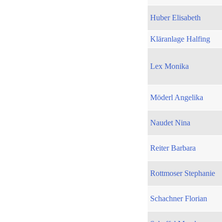
Huber Elisabeth
Kläranlage Halfing
Lex Monika
Möderl Angelika
Naudet Nina
Reiter Barbara
Rottmoser Stephanie
Schachner Florian