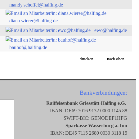
mandy.scheffel@halfing.de
diana.wierer@halfing.de
ewo@halfing.de
bauhof@halfing.de
drucken
nach oben
Bankverbindungen:
Raiffeisenbank Griesstätt-Halfing e.G.
IBAN: DE69 7016 9132 0000 1145 88
SWIFT-BIC: GENODEF1HFG
Sparkasse Wasserburg a. Inn
IBAN: DE45 7115 2680 0030 3118 15