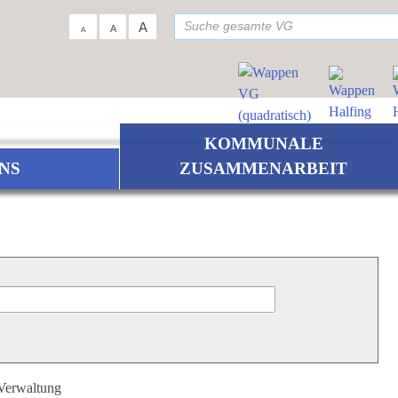
su
A
A
A
KOMMUNALE
NS
ZUSAMMENARBEIT
 Verwaltung