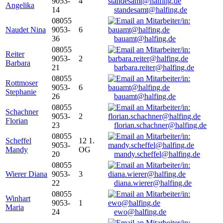
9053-
4
Angelika
14
standesamt@halfing.de
08055
Naudet Nina
9053-
6
36
bauamt@halfing.de
08055
Reiter
9053-
2
Barbara
21
barbara.reiter@halfing.de
08055
Rottmoser
9053-
6
Stephanie
26
bauamt@halfing.de
08055
Schachner
9053-
2
Florian
23
florian.schachner@halfing.de
08055
Scheffel
12 1.
9053-
Mandy
OG
20
mandy.scheffel@halfing.de
08055
Wierer Diana
9053-
3
22
diana.wierer@halfing.de
08055
Winhart
9053-
1
Maria
24
ewo@halfing.de