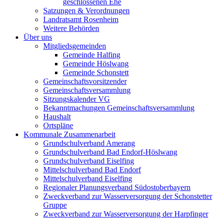
geschlossenen Ehe
Satzungen & Verordnungen
Landratsamt Rosenheim
Weitere Behörden
Über uns
Mitgliedsgemeinden
Gemeinde Halfing
Gemeinde Höslwang
Gemeinde Schonstett
Gemeinschaftsvorsitzender
Gemeinschaftsversammlung
Sitzungskalender VG
Bekanntmachungen Gemeinschaftsversammlung
Haushalt
Ortspläne
Kommunale Zusammenarbeit
Grundschulverband Amerang
Grundschulverband Bad Endorf-Höslwang
Grundschulverband Eiselfing
Mittelschulverband Bad Endorf
Mittelschulverband Eiselfing
Regionaler Planungsverband Südostoberbayern
Zweckverband zur Wasserversorgung der Schonstetter
Gruppe
Zweckverband zur Wasserversorgung der Harpfinger