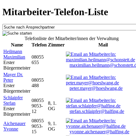
Mitarbeiter-Telefon-Liste
Telefonliste der Mitarbeiter/innen der Verwaltung
Name
Telefon
Zimmer
Mail
Heilmann
Maximilian
08055
Erster
655
maximilian.heilmann@schonstett.
Bürgermeister
Mayer Dr.
Peter
08055
Erster
488
peter.mayer@hoeslwang.de
Bürgermeister
Schlaipfer
08055
Stefan
8, 1.
9053-
Erster
OG
12
stefan.schlaipfer@halfing.de
Bürgermeister
08055
Aichenauer
9, 1.
9053-
Yvonne
OG
15
yvonne.aichenauer@halfing.de