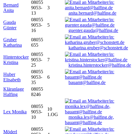
08055
Bernard
9053-
3
Anita
13
anita.bernard@halfing.de
08055
Gauda
9053-
5
Günter
16
guenter.gauda@halfing.de
Gruber
08055
Katharina
655
katharina.gruber@schonstett.de
08055
Hinterstocker
9053-
7
Kristina
25
kristina.hinterstocker@halfing.de
08055
Huber
9053-
6
Elisabeth
35
bauamt@halfing.de
Kläranlage
08055
Halfing
8246
08055
10
Lex Monika
9053-
1.OG
10
monika.lex@halfing.de,
bauamt@halfing.de
08055
Möderl