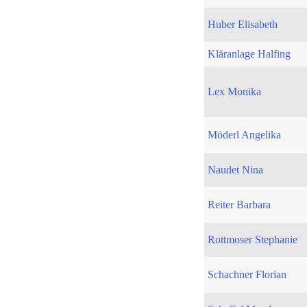
Huber Elisabeth
Kläranlage Halfing
Lex Monika
Möderl Angelika
Naudet Nina
Reiter Barbara
Rottmoser Stephanie
Schachner Florian