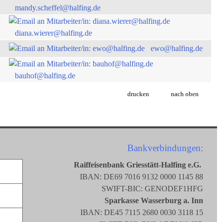
mandy.scheffel@halfing.de
diana.wierer@halfing.de
ewo@halfing.de
bauhof@halfing.de
drucken
nach oben
Bankverbindungen:
Raiffeisenbank Griesstätt-Halfing e.G.
IBAN: DE69 7016 9132 0000 1145 88
SWIFT-BIC: GENODEF1HFG
Sparkasse Wasserburg a. Inn
IBAN: DE45 7115 2680 0030 3118 15