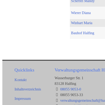
Scheffel Mandy
Wierer Diana
Winhart Maria
Bauhof Halfing
Quicklinks
Verwaltungsgemeinschaft H
Wasserburger Str. 1
Kontakt
83128 Halfing
Inhaltsverzeichnis
08055 9053-0
08055 9053-33
Impressum
verwaltungsgemeinschaft@hal