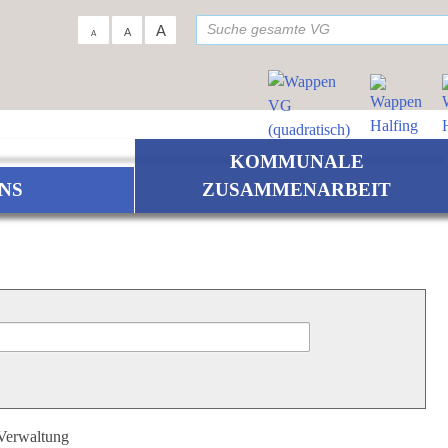
su
A
A
A
KOMMUNALE
NS
ZUSAMMENARBEIT
 Verwaltung