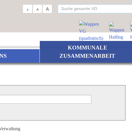
su
A
A
A
KOMMUNALE
NS
ZUSAMMENARBEIT
 Verwaltung