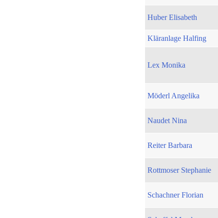
Huber Elisabeth
Kläranlage Halfing
Lex Monika
Möderl Angelika
Naudet Nina
Reiter Barbara
Rottmoser Stephanie
Schachner Florian