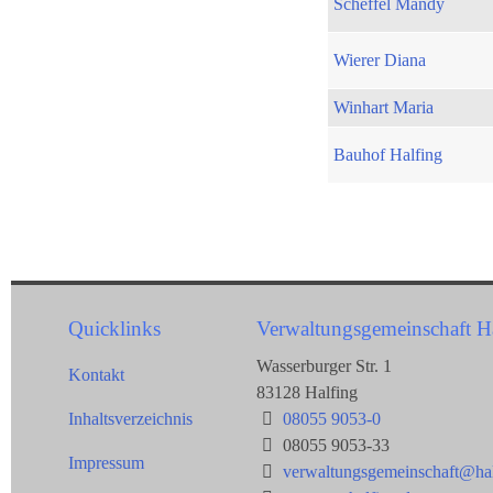
Scheffel Mandy
Wierer Diana
Winhart Maria
Bauhof Halfing
Quicklinks
Verwaltungsgemeinschaft H
Wasserburger Str. 1
Kontakt
83128 Halfing
Inhaltsverzeichnis
08055 9053-0
08055 9053-33
Impressum
verwaltungsgemeinschaft@hal