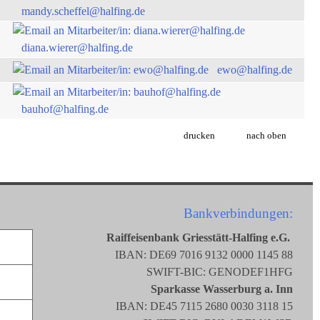
mandy.scheffel@halfing.de
diana.wierer@halfing.de
ewo@halfing.de
bauhof@halfing.de
drucken
nach oben
Bankverbindungen:
Raiffeisenbank Griesstätt-Halfing e.G.
IBAN: DE69 7016 9132 0000 1145 88
SWIFT-BIC: GENODEF1HFG
Sparkasse Wasserburg a. Inn
IBAN: DE45 7115 2680 0030 3118 15