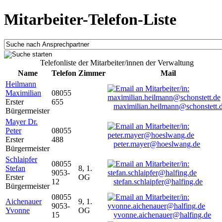
Mitarbeiter-Telefon-Liste
Telefonliste der Mitarbeiter/innen der Verwaltung
Name
Telefon
Zimmer
Mail
Heilmann
Maximilian
08055
Erster
655
maximilian.heilmann@schonstett.
Bürgermeister
Mayer Dr.
Peter
08055
Erster
488
peter.mayer@hoeslwang.de
Bürgermeister
Schlaipfer
08055
Stefan
8, 1.
9053-
Erster
OG
12
stefan.schlaipfer@halfing.de
Bürgermeister
08055
Aichenauer
9, 1.
9053-
Yvonne
OG
15
yvonne.aichenauer@halfing.de