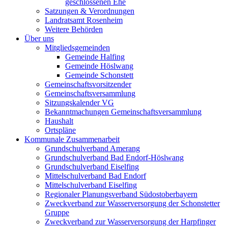
geschlossenen Ehe
Satzungen & Verordnungen
Landratsamt Rosenheim
Weitere Behörden
Über uns
Mitgliedsgemeinden
Gemeinde Halfing
Gemeinde Höslwang
Gemeinde Schonstett
Gemeinschaftsvorsitzender
Gemeinschaftsversammlung
Sitzungskalender VG
Bekanntmachungen Gemeinschaftsversammlung
Haushalt
Ortspläne
Kommunale Zusammenarbeit
Grundschulverband Amerang
Grundschulverband Bad Endorf-Höslwang
Grundschulverband Eiselfing
Mittelschulverband Bad Endorf
Mittelschulverband Eiselfing
Regionaler Planungsverband Südostoberbayern
Zweckverband zur Wasserversorgung der Schonstetter
Gruppe
Zweckverband zur Wasserversorgung der Harpfinger