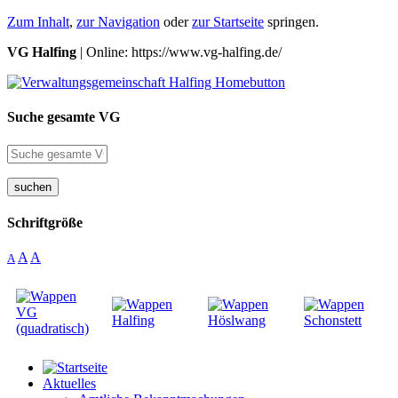
Zum Inhalt
,
zur Navigation
oder
zur Startseite
springen.
VG Halfing
| Online: https://www.vg-halfing.de/
Suche gesamte VG
suchen
Schriftgröße
A
A
A
Aktuelles