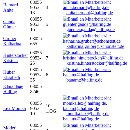
08055
Bernard
9053-
3
Anita
13
anita.bernard@halfing.de
08055
Gauda
9053-
5
Günter
16
guenter.gauda@halfing.de
Gruber
08055
Katharina
655
katharina.gruber@schonstett.de
08055
Hinterstocker
9053-
7
Kristina
25
kristina.hinterstocker@halfing.de
08055
Huber
9053-
6
Elisabeth
35
bauamt@halfing.de
Kläranlage
08055
Halfing
8246
08055
10
Lex Monika
9053-
1.OG
10
monika.lex@halfing.de,
bauamt@halfing.de
08055
Möderl