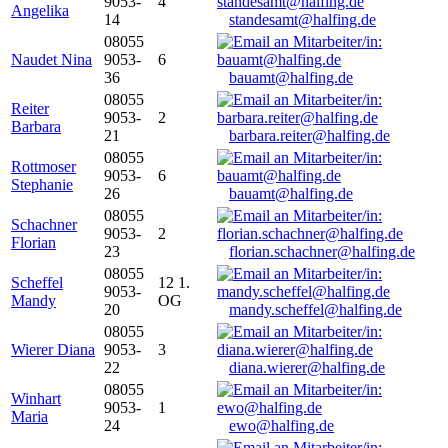
9053-
4
Angelika
14
standesamt@halfing.de
08055
Naudet Nina
9053-
6
36
bauamt@halfing.de
08055
Reiter
9053-
2
Barbara
21
barbara.reiter@halfing.de
08055
Rottmoser
9053-
6
Stephanie
26
bauamt@halfing.de
08055
Schachner
9053-
2
Florian
23
florian.schachner@halfing.de
08055
Scheffel
12 1.
9053-
Mandy
OG
20
mandy.scheffel@halfing.de
08055
Wierer Diana
9053-
3
22
diana.wierer@halfing.de
08055
Winhart
9053-
1
Maria
24
ewo@halfing.de