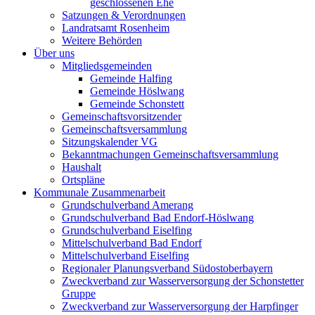
geschlossenen Ehe
Satzungen & Verordnungen
Landratsamt Rosenheim
Weitere Behörden
Über uns
Mitgliedsgemeinden
Gemeinde Halfing
Gemeinde Höslwang
Gemeinde Schonstett
Gemeinschaftsvorsitzender
Gemeinschaftsversammlung
Sitzungskalender VG
Bekanntmachungen Gemeinschaftsversammlung
Haushalt
Ortspläne
Kommunale Zusammenarbeit
Grundschulverband Amerang
Grundschulverband Bad Endorf-Höslwang
Grundschulverband Eiselfing
Mittelschulverband Bad Endorf
Mittelschulverband Eiselfing
Regionaler Planungsverband Südostoberbayern
Zweckverband zur Wasserversorgung der Schonstetter
Gruppe
Zweckverband zur Wasserversorgung der Harpfinger