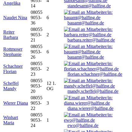
9053-
4
Angelika
14
standesamt@halfing.de
08055
Naudet Nina
9053-
6
36
bauamt@halfing.de
08055
Reiter
9053-
2
Barbara
21
barbara.reiter@halfing.de
08055
Rottmoser
9053-
6
Stephanie
26
bauamt@halfing.de
08055
Schachner
9053-
2
Florian
23
florian.schachner@halfing.de
08055
Scheffel
12 1.
9053-
Mandy
OG
20
mandy.scheffel@halfing.de
08055
Wierer Diana
9053-
3
22
diana.wierer@halfing.de
08055
Winhart
9053-
1
Maria
24
ewo@halfing.de