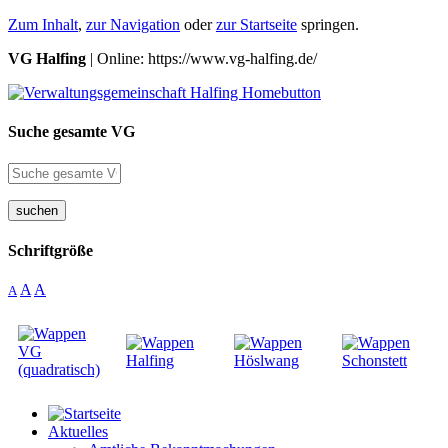
Zum Inhalt
,
zur Navigation
oder
zur Startseite
springen.
VG Halfing
| Online: https://www.vg-halfing.de/
Suche gesamte VG
suchen
Schriftgröße
A
A
A
Aktuelles