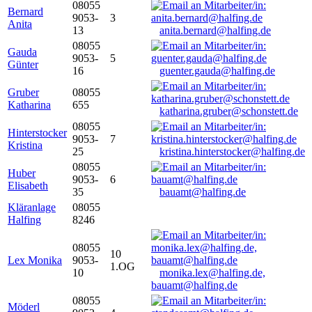
08055
Bernard
9053-
3
Anita
13
anita.bernard@halfing.de
08055
Gauda
9053-
5
Günter
16
guenter.gauda@halfing.de
Gruber
08055
Katharina
655
katharina.gruber@schonstett.de
08055
Hinterstocker
9053-
7
Kristina
25
kristina.hinterstocker@halfing.de
08055
Huber
9053-
6
Elisabeth
35
bauamt@halfing.de
Kläranlage
08055
Halfing
8246
08055
10
Lex Monika
9053-
1.OG
10
monika.lex@halfing.de,
bauamt@halfing.de
08055
Möderl