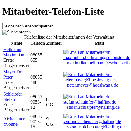
Mitarbeiter-Telefon-Liste
Telefonliste der Mitarbeiter/innen der Verwaltung
Name
Telefon
Zimmer
Mail
Heilmann
Maximilian
08055
Erster
655
maximilian.heilmann@schonstett.
Bürgermeister
Mayer Dr.
Peter
08055
Erster
488
peter.mayer@hoeslwang.de
Bürgermeister
Schlaipfer
08055
Stefan
8, 1.
9053-
Erster
OG
12
stefan.schlaipfer@halfing.de
Bürgermeister
08055
Aichenauer
9, 1.
9053-
Yvonne
OG
15
yvonne.aichenauer@halfing.de