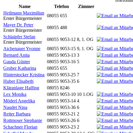
Telefonli
Name
Telefon
Zimmer
Heilmann Maximilian
08055 655
Erster Bürgermeister
Mayer Dr. Peter
08055 488
Erster Bürgermeister
Schlaipfer Stefan
08055 9053-12
8, 1. OG
Erster Bürgermeister
Aichenauer Yvonne
08055 9053-15
9, 1. OG
Bernard Anita
08055 9053-13
3
Gauda Günter
08055 9053-16
5
Gruber Katharina
08055 655
Hinterstocker Kristina
08055 9053-25
7
Huber Elisabeth
08055 9053-35
6
Kläranlage Halfing
08055 8246
Lex Monika
08055 9053-10
10 1.OG
Möderl Angelika
08055 9053-14
4
Naudet Nina
08055 9053-36
6
Reiter Barbara
08055 9053-21
2
Rottmoser Stephanie
08055 9053-26
6
Schachner Florian
08055 9053-23
2