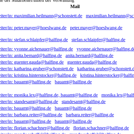
ste der Mitarbeiter/innen der Verwaltung
Mail
maximilian.heilmann@sch
peter.mayer@hoeslwang.de
stefan.schlaipfer@halfing.de
yvonne.aichenauer@halfing.d
anita.bernard@halfing.de
guenter.gauda@halfing.de
katharina.gruber@schonstett.
kristina.hinterstocker@halfi
bauamt@halfing.de
monika.lex@half
standesamt@halfing.de
bauamt@halfing.de
barbara.reiter@halfing.de
bauamt@halfing.de
florian.schachner@halfing.de