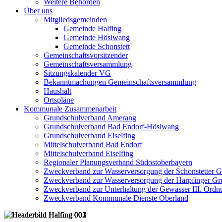
Weitere Behörden
Über uns
Mitgliedsgemeinden
Gemeinde Halfing
Gemeinde Höslwang
Gemeinde Schonstett
Gemeinschaftsvorsitzender
Gemeinschaftsversammlung
Sitzungskalender VG
Bekanntmachungen Gemeinschaftsversammlung
Haushalt
Ortspläne
Kommunale Zusammenarbeit
Grundschulverband Amerang
Grundschulverband Bad Endorf-Höslwang
Grundschulverband Eiselfing
Mittelschulverband Bad Endorf
Mittelschulverband Eiselfing
Regionaler Planungsverband Südostoberbayern
Zweckverband zur Wasserversorgung der Schonstetter 
Zweckverband zur Wasserversorgung der Harpfinger Gr
Zweckverband zur Unterhaltung der Gewässer III. Ordnu
Zweckverband Kommunale Dienste Oberland