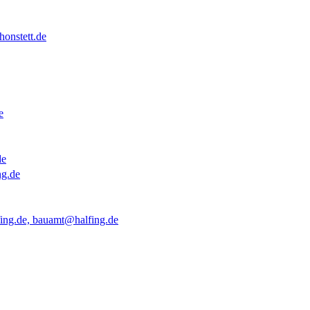
onstett.de
e
de
ng.de
ing.de, bauamt@halfing.de