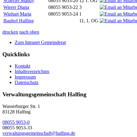
Scheffel Mandy
08055 9053-20
12 1. OG
Wierer Diana
08055 9053-22
3
Winhart Maria
08055 9053-24
1
Bauhof Halfing
11, 1. OG
drucken
nach oben
Zum Intranet Gemeinderat
Quicklinks
Kontakt
Inhaltsverzeichnis
Impressum
Datenschutz
Verwaltungsgemeinschaft Halfing
Wasserburger Str. 1
83128 Halfing
08055 9053-0
08055 9053-33
verwaltungsgemeinschaft@halfing.de