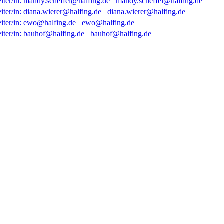
mandy.scheffel@halfing.de
diana.wierer@halfing.de
ewo@halfing.de
bauhof@halfing.de