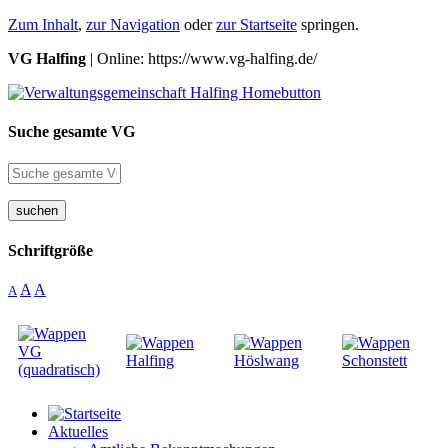
Zum Inhalt
,
zur Navigation
oder
zur Startseite
springen.
VG Halfing
| Online: https://www.vg-halfing.de/
Suche gesamte VG
suchen
Schriftgröße
A
A
A
Aktuelles