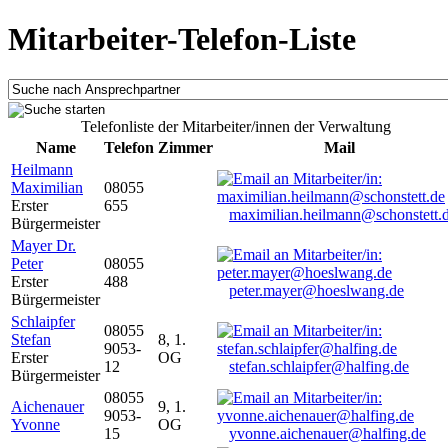
Mitarbeiter-Telefon-Liste
Telefonliste der Mitarbeiter/innen der Verwaltung
Name
Telefon
Zimmer
Mail
Heilmann
Maximilian
08055
Erster
655
maximilian.heilmann@schonstett.
Bürgermeister
Mayer Dr.
Peter
08055
Erster
488
peter.mayer@hoeslwang.de
Bürgermeister
Schlaipfer
08055
Stefan
8, 1.
9053-
Erster
OG
12
stefan.schlaipfer@halfing.de
Bürgermeister
08055
Aichenauer
9, 1.
9053-
Yvonne
OG
15
yvonne.aichenauer@halfing.de