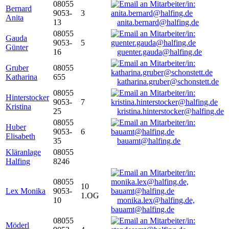
08055
Bernard
9053-
3
Anita
13
anita.bernard@halfing.de
08055
Gauda
9053-
5
Günter
16
guenter.gauda@halfing.de
Gruber
08055
Katharina
655
katharina.gruber@schonstett.de
08055
Hinterstocker
9053-
7
Kristina
25
kristina.hinterstocker@halfing.de
08055
Huber
9053-
6
Elisabeth
35
bauamt@halfing.de
Kläranlage
08055
Halfing
8246
08055
10
Lex Monika
9053-
1.OG
10
monika.lex@halfing.de,
bauamt@halfing.de
08055
Möderl