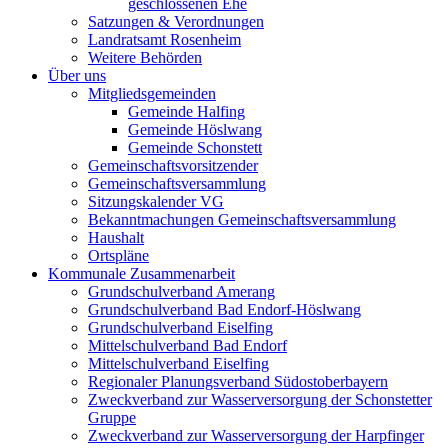
geschlossenen Ehe
Satzungen & Verordnungen
Landratsamt Rosenheim
Weitere Behörden
Über uns
Mitgliedsgemeinden
Gemeinde Halfing
Gemeinde Höslwang
Gemeinde Schonstett
Gemeinschaftsvorsitzender
Gemeinschaftsversammlung
Sitzungskalender VG
Bekanntmachungen Gemeinschaftsversammlung
Haushalt
Ortspläne
Kommunale Zusammenarbeit
Grundschulverband Amerang
Grundschulverband Bad Endorf-Höslwang
Grundschulverband Eiselfing
Mittelschulverband Bad Endorf
Mittelschulverband Eiselfing
Regionaler Planungsverband Südostoberbayern
Zweckverband zur Wasserversorgung der Schonstetter
Gruppe
Zweckverband zur Wasserversorgung der Harpfinger