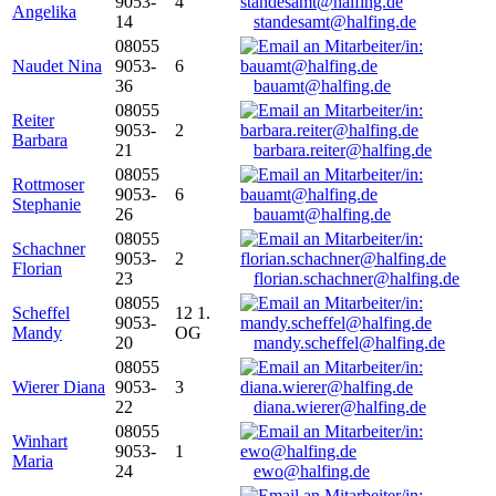
9053-
4
Angelika
14
standesamt@halfing.de
08055
Naudet Nina
9053-
6
36
bauamt@halfing.de
08055
Reiter
9053-
2
Barbara
21
barbara.reiter@halfing.de
08055
Rottmoser
9053-
6
Stephanie
26
bauamt@halfing.de
08055
Schachner
9053-
2
Florian
23
florian.schachner@halfing.de
08055
Scheffel
12 1.
9053-
Mandy
OG
20
mandy.scheffel@halfing.de
08055
Wierer Diana
9053-
3
22
diana.wierer@halfing.de
08055
Winhart
9053-
1
Maria
24
ewo@halfing.de