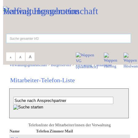
Zum Inhalt
,
zur Navigation
oder
zur Startseite
springen.
suchen
A
A
A
Sie sind hier:
Verwaltungsgemeinschaft
>
Bürgerservice
>
Verwaltung
>
Mitarbeiter
Mitarbeiter-Telefon-Liste
Telefonliste der Mitarbeiter/innen der Verwaltung
Name
Telefon
Zimmer
Mail