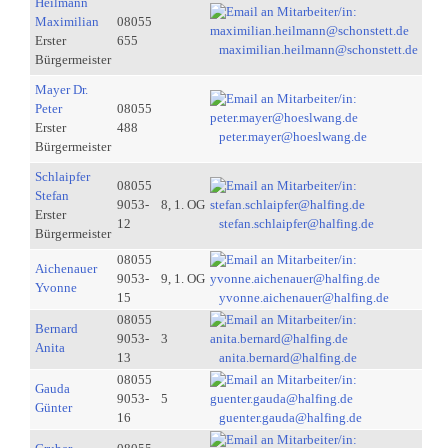
Heilmann
Maximilian
08055
Erster
655
maximilian.heilmann@schonstett.de
Bürgermeister
Mayer Dr.
Peter
08055
Erster
488
peter.mayer@hoeslwang.de
Bürgermeister
Schlaipfer
08055
Stefan
9053-
8, 1. OG
Erster
12
stefan.schlaipfer@halfing.de
Bürgermeister
08055
Aichenauer
9053-
9, 1. OG
Yvonne
15
yvonne.aichenauer@halfing.de
08055
Bernard
9053-
3
Anita
13
anita.bernard@halfing.de
08055
Gauda
9053-
5
Günter
16
guenter.gauda@halfing.de