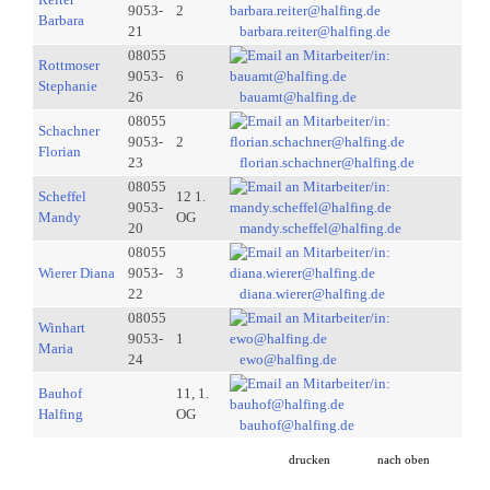
9053-
2
Barbara
21
barbara.reiter@halfing.de
08055
Rottmoser
9053-
6
Stephanie
26
bauamt@halfing.de
08055
Schachner
9053-
2
Florian
23
florian.schachner@halfing.de
08055
Scheffel
12 1.
9053-
Mandy
OG
20
mandy.scheffel@halfing.de
08055
Wierer Diana
9053-
3
22
diana.wierer@halfing.de
08055
Winhart
9053-
1
Maria
24
ewo@halfing.de
Bauhof
11, 1.
Halfing
OG
bauhof@halfing.de
drucken
nach oben