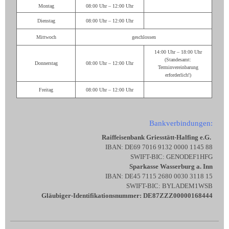
Montag
08:00 Uhr – 12:00 Uhr
Dienstag
08:00 Uhr – 12:00 Uhr
Mittwoch
geschlossen
14:00 Uhr – 18:00 Uhr
(Standesamt:
Donnerstag
08:00 Uhr – 12:00 Uhr
Terminvereinbarung
erforderlich!)
Freitag
08:00 Uhr – 12:00 Uhr
Bankverbindungen:
Raiffeisenbank Griesstätt-Halfing e.G.
IBAN: DE69 7016 9132 0000 1145 88
SWIFT-BIC: GENODEF1HFG
Sparkasse Wasserburg a. Inn
IBAN: DE45 7115 2680 0030 3118 15
SWIFT-BIC: BYLADEM1WSB
Gläubiger-Identifikationsnummer: DE87ZZZ00000168444