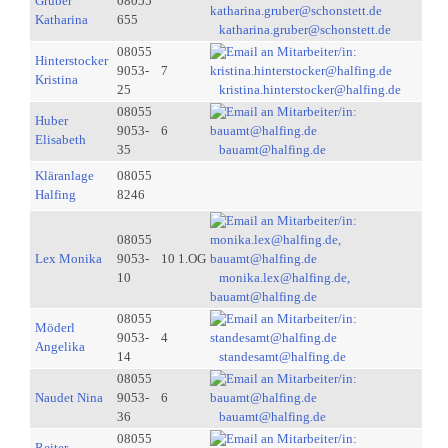
Gruber
08055
Katharina
655
katharina.gruber@schonstett.de
08055
Hinterstocker
9053-
7
Kristina
25
kristina.hinterstocker@halfing.de
08055
Huber
9053-
6
Elisabeth
35
bauamt@halfing.de
Kläranlage
08055
Halfing
8246
08055
Lex Monika
9053-
10 1.OG
10
monika.lex@halfing.de,
bauamt@halfing.de
08055
Möderl
9053-
4
Angelika
14
standesamt@halfing.de
08055
Naudet Nina
9053-
6
36
bauamt@halfing.de
08055
Reiter