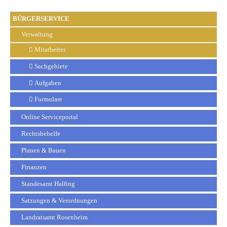
BÜRGERSERVICE
Verwaltung
Mitarbeiter
Sachgebiete
Aufgaben
Formulare
Online Serviceportal
Rechtsbehelfe
Planen & Bauen
Finanzen
Standesamt Halfing
Satzungen & Verordnungen
Landratsamt Rosenheim