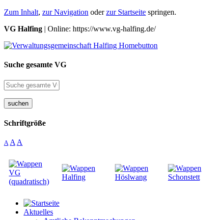
Zum Inhalt
,
zur Navigation
oder
zur Startseite
springen.
VG Halfing
| Online: https://www.vg-halfing.de/
Suche gesamte VG
suchen
Schriftgröße
A
A
A
Aktuelles