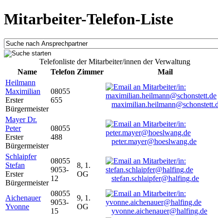
Mitarbeiter-Telefon-Liste
Telefonliste der Mitarbeiter/innen der Verwaltung
Name
Telefon
Zimmer
Mail
Heilmann
Maximilian
08055
Erster
655
maximilian.heilmann@schonstett.
Bürgermeister
Mayer Dr.
Peter
08055
Erster
488
peter.mayer@hoeslwang.de
Bürgermeister
Schlaipfer
08055
Stefan
8, 1.
9053-
Erster
OG
12
stefan.schlaipfer@halfing.de
Bürgermeister
08055
Aichenauer
9, 1.
9053-
Yvonne
OG
15
yvonne.aichenauer@halfing.de