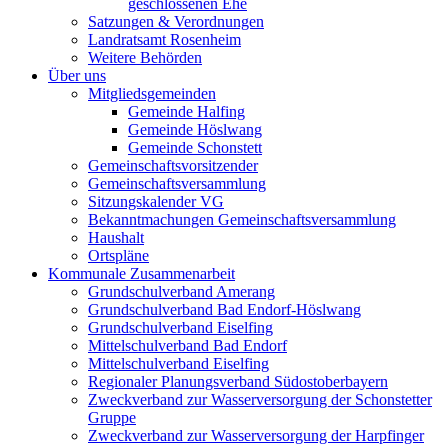
geschlossenen Ehe
Satzungen & Verordnungen
Landratsamt Rosenheim
Weitere Behörden
Über uns
Mitgliedsgemeinden
Gemeinde Halfing
Gemeinde Höslwang
Gemeinde Schonstett
Gemeinschaftsvorsitzender
Gemeinschaftsversammlung
Sitzungskalender VG
Bekanntmachungen Gemeinschaftsversammlung
Haushalt
Ortspläne
Kommunale Zusammenarbeit
Grundschulverband Amerang
Grundschulverband Bad Endorf-Höslwang
Grundschulverband Eiselfing
Mittelschulverband Bad Endorf
Mittelschulverband Eiselfing
Regionaler Planungsverband Südostoberbayern
Zweckverband zur Wasserversorgung der Schonstetter
Gruppe
Zweckverband zur Wasserversorgung der Harpfinger