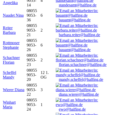
9053-
4
Angelika
14
standesamt@halfing.de
08055
Naudet Nina
9053-
6
36
bauamt@halfing.de
08055
Reiter
9053-
2
Barbara
21
barbara.reiter@halfing.de
08055
Rottmoser
9053-
6
Stephanie
26
bauamt@halfing.de
08055
Schachner
9053-
2
Florian
23
florian.schachner@halfing.de
08055
Scheffel
12 1.
9053-
Mandy
OG
20
mandy.scheffel@halfing.de
08055
Wierer Diana
9053-
3
22
diana.wierer@halfing.de
08055
Winhart
9053-
1
Maria
24
ewo@halfing.de