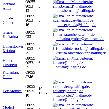
08055
Bernard
9053-
3
Anita
13
anita.bernard@halfing.de
08055
Gauda
9053-
5
Günter
16
guenter.gauda@halfing.de
Gruber
08055
Katharina
655
katharina.gruber@schonstett.de
08055
Hinterstocker
9053-
7
Kristina
25
kristina.hinterstocker@halfing.de
08055
Huber
9053-
6
Elisabeth
35
bauamt@halfing.de
Kläranlage
08055
Halfing
8246
08055
10
Lex Monika
9053-
1.OG
10
monika.lex@halfing.de,
bauamt@halfing.de
08055
Möderl