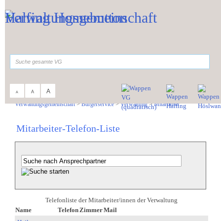
Zum Inhalt
,
zur Navigation
oder
zur Startseite
springen.
suchen
A
A
A
Sie sind hier:
Verwaltungsgemeinschaft
>
Bürgerservice
>
Verwaltung
>
Mitarbeiter
Mitarbeiter-Telefon-Liste
Telefonliste der Mitarbeiter/innen der Verwaltung
Name
Telefon
Zimmer
Mail