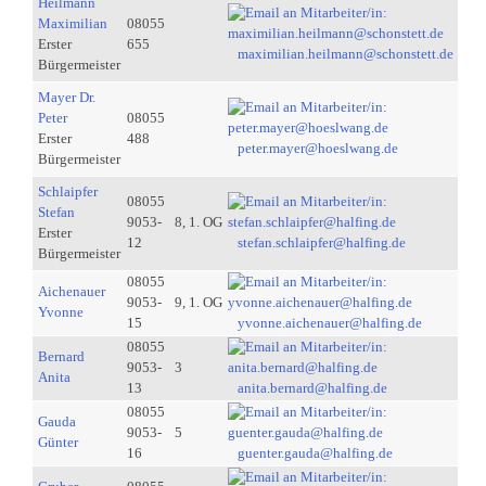
Heilmann
Maximilian
08055
Erster
655
maximilian.heilmann@schonstett.de
Bürgermeister
Mayer Dr.
Peter
08055
Erster
488
peter.mayer@hoeslwang.de
Bürgermeister
Schlaipfer
08055
Stefan
9053-
8, 1. OG
Erster
12
stefan.schlaipfer@halfing.de
Bürgermeister
08055
Aichenauer
9053-
9, 1. OG
Yvonne
15
yvonne.aichenauer@halfing.de
08055
Bernard
9053-
3
Anita
13
anita.bernard@halfing.de
08055
Gauda
9053-
5
Günter
16
guenter.gauda@halfing.de