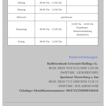
Montag
08:00 Uhr – 12:00 Uhr
Dienstag
08:00 Uhr – 12:00 Uhr
Mittwoch
geschlossen
14:00 Uhr – 18:00 Uhr
(Standesamt:
Donnerstag
08:00 Uhr – 12:00 Uhr
Terminvereinbarung
erforderlich!)
Freitag
08:00 Uhr – 12:00 Uhr
Bankverbindungen:
Raiffeisenbank Griesstätt-Halfing e.G.
IBAN: DE69 7016 9132 0000 1145 88
SWIFT-BIC: GENODEF1HFG
Sparkasse Wasserburg a. Inn
IBAN: DE45 7115 2680 0030 3118 15
SWIFT-BIC: BYLADEM1WSB
Gläubiger-Identifikationsnummer: DE87ZZZ00000168444