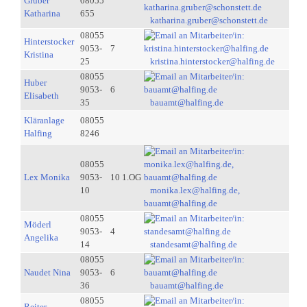
Gruber
08055
Katharina
655
katharina.gruber@schonstett.de
08055
Hinterstocker
9053-
7
Kristina
25
kristina.hinterstocker@halfing.de
08055
Huber
9053-
6
Elisabeth
35
bauamt@halfing.de
Kläranlage
08055
Halfing
8246
08055
Lex Monika
9053-
10 1.OG
10
monika.lex@halfing.de,
bauamt@halfing.de
08055
Möderl
9053-
4
Angelika
14
standesamt@halfing.de
08055
Naudet Nina
9053-
6
36
bauamt@halfing.de
08055
Reiter