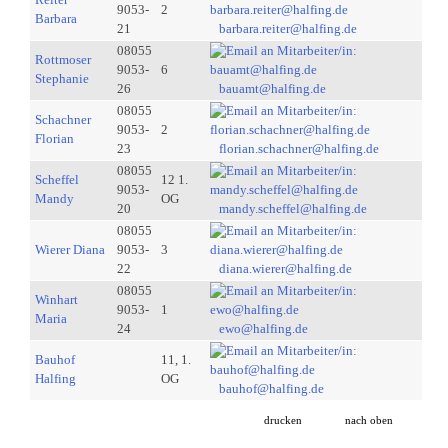
9053-
2
Barbara
21
barbara.reiter@halfing.de
08055
Rottmoser
9053-
6
Stephanie
26
bauamt@halfing.de
08055
Schachner
9053-
2
Florian
23
florian.schachner@halfing.de
08055
Scheffel
12 1.
9053-
Mandy
OG
20
mandy.scheffel@halfing.de
08055
Wierer Diana
9053-
3
22
diana.wierer@halfing.de
08055
Winhart
9053-
1
Maria
24
ewo@halfing.de
Bauhof
11, 1.
Halfing
OG
bauhof@halfing.de
drucken
nach oben