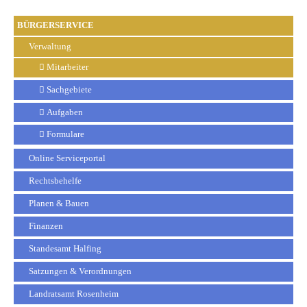
BÜRGERSERVICE
Verwaltung
Mitarbeiter
Sachgebiete
Aufgaben
Formulare
Online Serviceportal
Rechtsbehelfe
Planen & Bauen
Finanzen
Standesamt Halfing
Satzungen & Verordnungen
Landratsamt Rosenheim