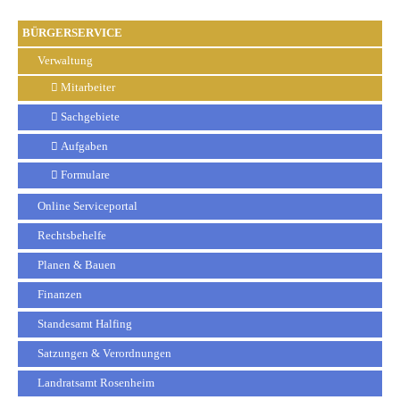
BÜRGERSERVICE
Verwaltung
Mitarbeiter
Sachgebiete
Aufgaben
Formulare
Online Serviceportal
Rechtsbehelfe
Planen & Bauen
Finanzen
Standesamt Halfing
Satzungen & Verordnungen
Landratsamt Rosenheim