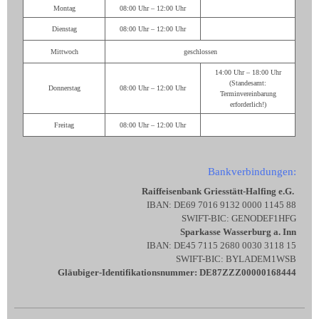
Montag
08:00 Uhr – 12:00 Uhr
Dienstag
08:00 Uhr – 12:00 Uhr
Mittwoch
geschlossen
14:00 Uhr – 18:00 Uhr
(Standesamt:
Donnerstag
08:00 Uhr – 12:00 Uhr
Terminvereinbarung
erforderlich!)
Freitag
08:00 Uhr – 12:00 Uhr
Bankverbindungen:
Raiffeisenbank Griesstätt-Halfing e.G.
IBAN: DE69 7016 9132 0000 1145 88
SWIFT-BIC: GENODEF1HFG
Sparkasse Wasserburg a. Inn
IBAN: DE45 7115 2680 0030 3118 15
SWIFT-BIC: BYLADEM1WSB
Gläubiger-Identifikationsnummer: DE87ZZZ00000168444