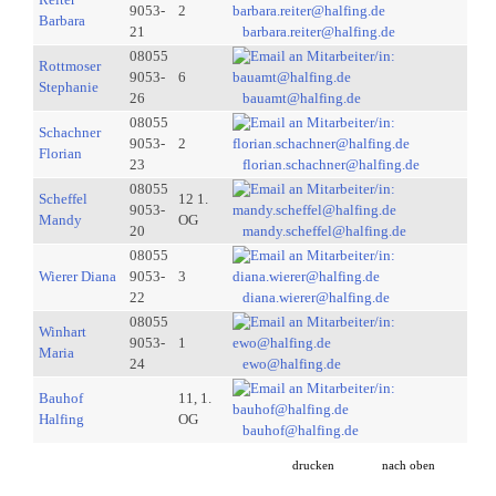
9053-
2
Barbara
21
barbara.reiter@halfing.de
08055
Rottmoser
9053-
6
Stephanie
26
bauamt@halfing.de
08055
Schachner
9053-
2
Florian
23
florian.schachner@halfing.de
08055
Scheffel
12 1.
9053-
Mandy
OG
20
mandy.scheffel@halfing.de
08055
Wierer Diana
9053-
3
22
diana.wierer@halfing.de
08055
Winhart
9053-
1
Maria
24
ewo@halfing.de
Bauhof
11, 1.
Halfing
OG
bauhof@halfing.de
drucken
nach oben