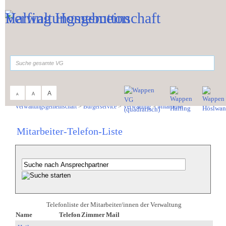
Zum Inhalt
,
zur Navigation
oder
zur Startseite
springen.
suchen
A
A
A
Sie sind hier:
Verwaltungsgemeinschaft
>
Bürgerservice
>
Verwaltung
>
Mitarbeiter
Mitarbeiter-Telefon-Liste
Telefonliste der Mitarbeiter/innen der Verwaltung
Name
Telefon
Zimmer
Mail