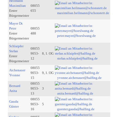
Heilmann
Maximilian
08055
Erster
655
maximilian.heilmann@schonstett.de
Bürgermeister
Mayer Dr.
Peter
08055
Erster
488
peter.mayer@hoeslwang.de
Bürgermeister
Schlaipfer
08055
Stefan
9053-
8, 1. OG
Erster
12
stefan.schlaipfer@halfing.de
Bürgermeister
08055
Aichenauer
9053-
9, 1. OG
Yvonne
15
yvonne.aichenauer@halfing.de
08055
Bernard
9053-
3
Anita
13
anita.bernard@halfing.de
08055
Gauda
9053-
5
Günter
16
guenter.gauda@halfing.de