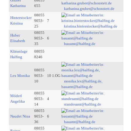
Gruber
08055
Katharina
655
katharina.gruber@schonstett.de
08055
Hinterstocker
9053-
7
Kristina
25
kristina.hinterstocker@halfing.de
08055
Huber
9053-
6
Elisabeth
35
bauamt@halfing.de
Kläranlage
08055
Halfing
8246
08055
Lex Monika
9053-
10 1.OG
10
monika.lex@halfing.de,
bauamt@halfing.de
08055
Möderl
9053-
4
Angelika
14
standesamt@halfing.de
08055
Naudet Nina
9053-
6
36
bauamt@halfing.de
08055
Reiter