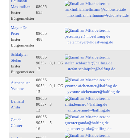
Heilmann
Maximilian
08055
Erster
655
maximilian.heilmann@schonstett.de
Bürgermeister
Mayer Dr.
Peter
08055
Erster
488
peter.mayer@hoeslwang.de
Bürgermeister
Schlaipfer
08055
Stefan
9053-
8, 1. OG
Erster
12
stefan.schlaipfer@halfing.de
Bürgermeister
08055
Aichenauer
9053-
9, 1. OG
Yvonne
15
yvonne.aichenauer@halfing.de
08055
Bernard
9053-
3
Anita
13
anita.bernard@halfing.de
08055
Gauda
9053-
5
Günter
16
guenter.gauda@halfing.de