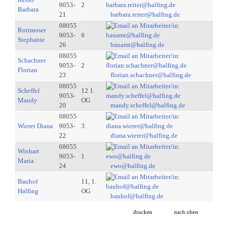
9053-
2
Barbara
21
barbara.reiter@halfing.de
08055
Rottmoser
9053-
6
Stephanie
26
bauamt@halfing.de
08055
Schachner
9053-
2
Florian
23
florian.schachner@halfing.de
08055
Scheffel
12 1.
9053-
Mandy
OG
20
mandy.scheffel@halfing.de
08055
Wierer Diana
9053-
3
22
diana.wierer@halfing.de
08055
Winhart
9053-
1
Maria
24
ewo@halfing.de
Bauhof
11, 1.
Halfing
OG
bauhof@halfing.de
drucken
nach oben