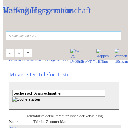
Zum Inhalt
,
zur Navigation
oder
zur Startseite
springen.
suchen
A
A
A
Sie sind hier:
Verwaltungsgemeinschaft
>
Bürgerservice
>
Verwaltung
>
Mitarbeiter
Mitarbeiter-Telefon-Liste
Telefonliste der Mitarbeiter/innen der Verwaltung
Name
Telefon
Zimmer
Mail