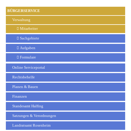
BÜRGERSERVICE
Verwaltung
Mitarbeiter
Sachgebiete
Aufgaben
Formulare
Online Serviceportal
Rechtsbehelfe
Planen & Bauen
Finanzen
Standesamt Halfing
Satzungen & Verordnungen
Landratsamt Rosenheim