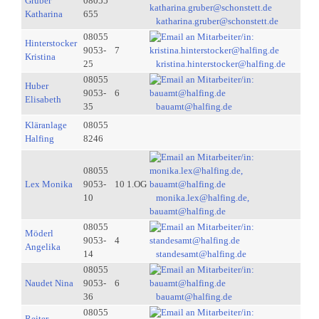
Gruber
08055
Katharina
655
katharina.gruber@schonstett.de
08055
Hinterstocker
9053-
7
Kristina
25
kristina.hinterstocker@halfing.de
08055
Huber
9053-
6
Elisabeth
35
bauamt@halfing.de
Kläranlage
08055
Halfing
8246
08055
Lex Monika
9053-
10 1.OG
10
monika.lex@halfing.de,
bauamt@halfing.de
08055
Möderl
9053-
4
Angelika
14
standesamt@halfing.de
08055
Naudet Nina
9053-
6
36
bauamt@halfing.de
08055
Reiter