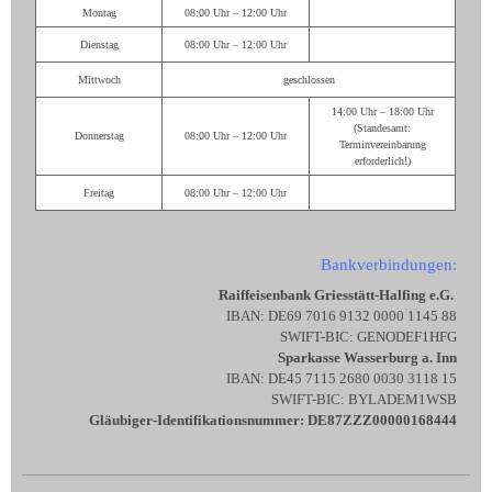
Montag
08:00 Uhr – 12:00 Uhr
Dienstag
08:00 Uhr – 12:00 Uhr
Mittwoch
geschlossen
14:00 Uhr – 18:00 Uhr
(Standesamt:
Donnerstag
08:00 Uhr – 12:00 Uhr
Terminvereinbarung
erforderlich!)
Freitag
08:00 Uhr – 12:00 Uhr
Bankverbindungen:
Raiffeisenbank Griesstätt-Halfing e.G.
IBAN: DE69 7016 9132 0000 1145 88
SWIFT-BIC: GENODEF1HFG
Sparkasse Wasserburg a. Inn
IBAN: DE45 7115 2680 0030 3118 15
SWIFT-BIC: BYLADEM1WSB
Gläubiger-Identifikationsnummer: DE87ZZZ00000168444