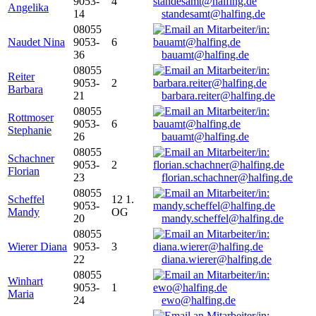
9053-
4
Angelika
14
standesamt@halfing.de
08055
Naudet Nina
9053-
6
36
bauamt@halfing.de
08055
Reiter
9053-
2
Barbara
21
barbara.reiter@halfing.de
08055
Rottmoser
9053-
6
Stephanie
26
bauamt@halfing.de
08055
Schachner
9053-
2
Florian
23
florian.schachner@halfing.de
08055
Scheffel
12 1.
9053-
Mandy
OG
20
mandy.scheffel@halfing.de
08055
Wierer Diana
9053-
3
22
diana.wierer@halfing.de
08055
Winhart
9053-
1
Maria
24
ewo@halfing.de