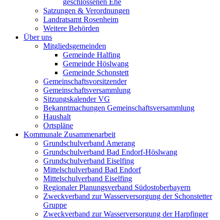
geschlossenen Ehe
Satzungen & Verordnungen
Landratsamt Rosenheim
Weitere Behörden
Über uns
Mitgliedsgemeinden
Gemeinde Halfing
Gemeinde Höslwang
Gemeinde Schonstett
Gemeinschaftsvorsitzender
Gemeinschaftsversammlung
Sitzungskalender VG
Bekanntmachungen Gemeinschaftsversammlung
Haushalt
Ortspläne
Kommunale Zusammenarbeit
Grundschulverband Amerang
Grundschulverband Bad Endorf-Höslwang
Grundschulverband Eiselfing
Mittelschulverband Bad Endorf
Mittelschulverband Eiselfing
Regionaler Planungsverband Südostoberbayern
Zweckverband zur Wasserversorgung der Schonstetter
Gruppe
Zweckverband zur Wasserversorgung der Harpfinger