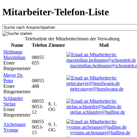
Mitarbeiter-Telefon-Liste
Telefonliste der Mitarbeiter/innen der Verwaltung
Name
Telefon
Zimmer
Mail
Heilmann
Maximilian
08055
Erster
655
maximilian.heilmann@schonstett.
Bürgermeister
Mayer Dr.
Peter
08055
Erster
488
peter.mayer@hoeslwang.de
Bürgermeister
Schlaipfer
08055
Stefan
8, 1.
9053-
Erster
OG
12
stefan.schlaipfer@halfing.de
Bürgermeister
08055
Aichenauer
9, 1.
9053-
Yvonne
OG
15
yvonne.aichenauer@halfing.de