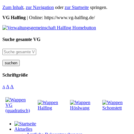
Zum Inhalt
,
zur Navigation
oder
zur Startseite
springen.
VG Halfing
| Online: https://www.vg-halfing.de/
Suche gesamte VG
suchen
Schriftgröße
A
A
A
Aktuelles