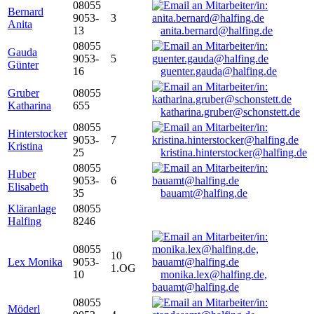
08055
Bernard
9053-
3
Anita
13
anita.bernard@halfing.de
08055
Gauda
9053-
5
Günter
16
guenter.gauda@halfing.de
Gruber
08055
Katharina
655
katharina.gruber@schonstett.de
08055
Hinterstocker
9053-
7
Kristina
25
kristina.hinterstocker@halfing.de
08055
Huber
9053-
6
Elisabeth
35
bauamt@halfing.de
Kläranlage
08055
Halfing
8246
08055
10
Lex Monika
9053-
1.OG
10
monika.lex@halfing.de,
bauamt@halfing.de
08055
Möderl