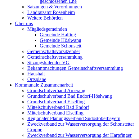
geschlossenen Ehe
Satzungen & Verordnungen
Landratsamt Rosenheim
Weitere Behörden
Über uns
Mitgliedsgemeinden
Gemeinde Halfing
Gemeinde Höslwang
Gemeinde Schonstett
Gemeinschaftsvorsitzender
Gemeinschaftsversammlung
Sitzungskalender VG
Bekanntmachungen Gemeinschaftsversammlung
Haushalt
Ortspläne
Kommunale Zusammenarbeit
Grundschulverband Amerang
Grundschulverband Bad Endorf-Höslwang
Grundschulverband Eiselfing
Mittelschulverband Bad Endorf
Mittelschulverband Eiselfing
Regionaler Planungsverband Südostoberbayern
Zweckverband zur Wasserversorgung der Schonstetter
Gruppe
Zweckverband zur Wasserversorgung der Harpfinger