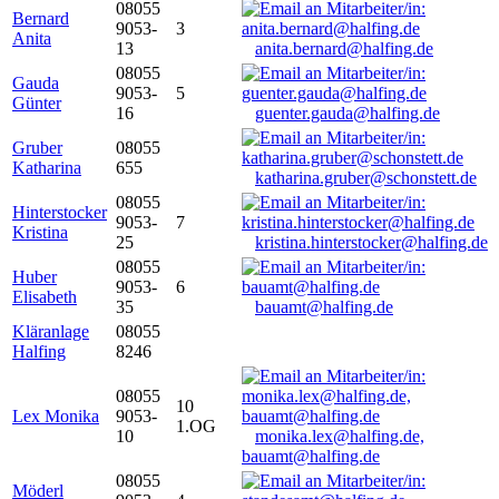
08055
Bernard
9053-
3
Anita
13
anita.bernard@halfing.de
08055
Gauda
9053-
5
Günter
16
guenter.gauda@halfing.de
Gruber
08055
Katharina
655
katharina.gruber@schonstett.de
08055
Hinterstocker
9053-
7
Kristina
25
kristina.hinterstocker@halfing.de
08055
Huber
9053-
6
Elisabeth
35
bauamt@halfing.de
Kläranlage
08055
Halfing
8246
08055
10
Lex Monika
9053-
1.OG
10
monika.lex@halfing.de,
bauamt@halfing.de
08055
Möderl