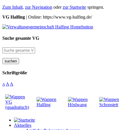
Zum Inhalt
,
zur Navigation
oder
zur Startseite
springen.
VG Halfing
| Online: https://www.vg-halfing.de/
Suche gesamte VG
suchen
Schriftgröße
A
A
A
Aktuelles