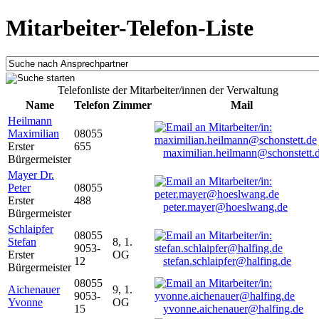
Mitarbeiter-Telefon-Liste
Telefonliste der Mitarbeiter/innen der Verwaltung
Name
Telefon
Zimmer
Mail
Heilmann
Maximilian
08055
Erster
655
maximilian.heilmann@schonstett.
Bürgermeister
Mayer Dr.
Peter
08055
Erster
488
peter.mayer@hoeslwang.de
Bürgermeister
Schlaipfer
08055
Stefan
8, 1.
9053-
Erster
OG
12
stefan.schlaipfer@halfing.de
Bürgermeister
08055
Aichenauer
9, 1.
9053-
Yvonne
OG
15
yvonne.aichenauer@halfing.de