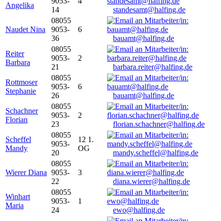
9053-
4
Angelika
14
standesamt@halfing.de
08055
Naudet Nina
9053-
6
36
bauamt@halfing.de
08055
Reiter
9053-
2
Barbara
21
barbara.reiter@halfing.de
08055
Rottmoser
9053-
6
Stephanie
26
bauamt@halfing.de
08055
Schachner
9053-
2
Florian
23
florian.schachner@halfing.de
08055
Scheffel
12 1.
9053-
Mandy
OG
20
mandy.scheffel@halfing.de
08055
Wierer Diana
9053-
3
22
diana.wierer@halfing.de
08055
Winhart
9053-
1
Maria
24
ewo@halfing.de