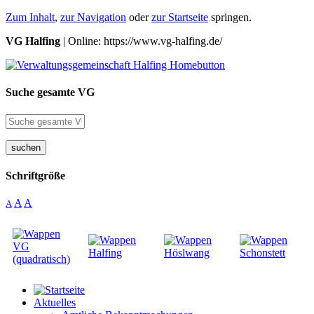
Zum Inhalt
,
zur Navigation
oder
zur Startseite
springen.
VG Halfing
| Online: https://www.vg-halfing.de/
Suche gesamte VG
suchen
Schriftgröße
A
A
A
Aktuelles