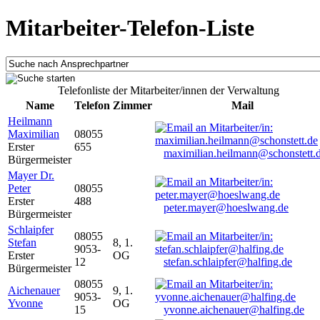
Mitarbeiter-Telefon-Liste
Telefonliste der Mitarbeiter/innen der Verwaltung
Name
Telefon
Zimmer
Mail
Heilmann
Maximilian
08055
Erster
655
maximilian.heilmann@schonstett.
Bürgermeister
Mayer Dr.
Peter
08055
Erster
488
peter.mayer@hoeslwang.de
Bürgermeister
Schlaipfer
08055
Stefan
8, 1.
9053-
Erster
OG
12
stefan.schlaipfer@halfing.de
Bürgermeister
08055
Aichenauer
9, 1.
9053-
Yvonne
OG
15
yvonne.aichenauer@halfing.de