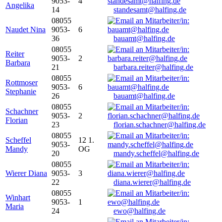
9053-
4
Angelika
14
standesamt@halfing.de
08055
Naudet Nina
9053-
6
36
bauamt@halfing.de
08055
Reiter
9053-
2
Barbara
21
barbara.reiter@halfing.de
08055
Rottmoser
9053-
6
Stephanie
26
bauamt@halfing.de
08055
Schachner
9053-
2
Florian
23
florian.schachner@halfing.de
08055
Scheffel
12 1.
9053-
Mandy
OG
20
mandy.scheffel@halfing.de
08055
Wierer Diana
9053-
3
22
diana.wierer@halfing.de
08055
Winhart
9053-
1
Maria
24
ewo@halfing.de