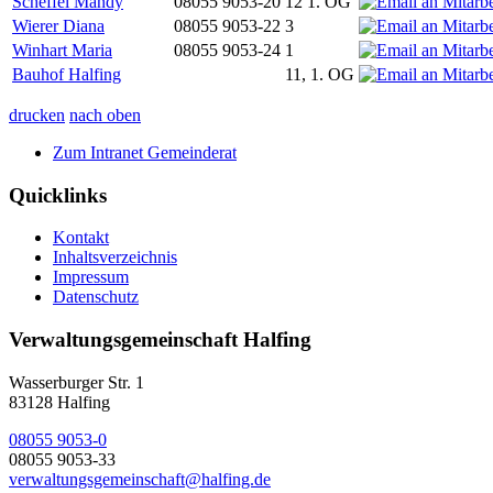
Scheffel Mandy
08055 9053-20
12 1. OG
Wierer Diana
08055 9053-22
3
Winhart Maria
08055 9053-24
1
Bauhof Halfing
11, 1. OG
drucken
nach oben
Zum Intranet Gemeinderat
Quicklinks
Kontakt
Inhaltsverzeichnis
Impressum
Datenschutz
Verwaltungsgemeinschaft Halfing
Wasserburger Str. 1
83128 Halfing
08055 9053-0
08055 9053-33
verwaltungsgemeinschaft@halfing.de