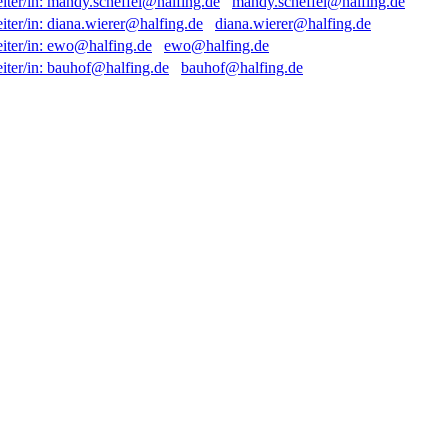
mandy.scheffel@halfing.de
diana.wierer@halfing.de
ewo@halfing.de
bauhof@halfing.de