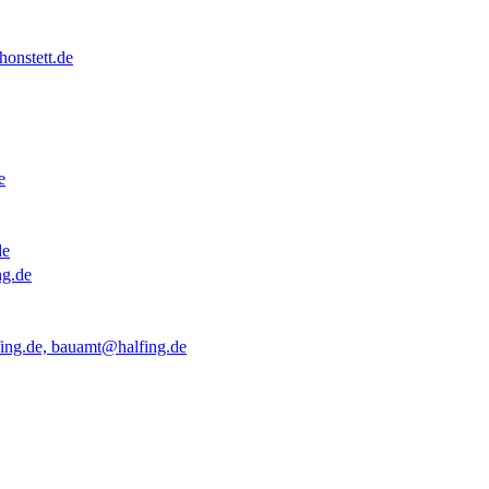
onstett.de
e
de
ng.de
ing.de, bauamt@halfing.de