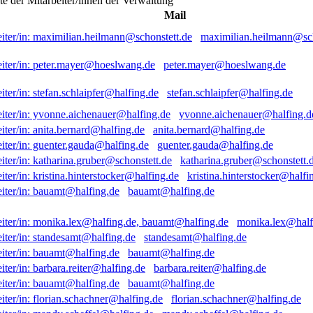
ste der Mitarbeiter/innen der Verwaltung
Mail
maximilian.heilmann@sch
peter.mayer@hoeslwang.de
stefan.schlaipfer@halfing.de
yvonne.aichenauer@halfing.d
anita.bernard@halfing.de
guenter.gauda@halfing.de
katharina.gruber@schonstett.
kristina.hinterstocker@halfi
bauamt@halfing.de
monika.lex@half
standesamt@halfing.de
bauamt@halfing.de
barbara.reiter@halfing.de
bauamt@halfing.de
florian.schachner@halfing.de