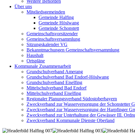
Weitere Behörden
Über uns
Mitgliedsgemeinden
Gemeinde Halfing
Gemeinde Höslwang
Gemeinde Schonstett
Gemeinschaftsvorsitzender
Gemeinschaftsversammlung
Sitzungskalender VG
Bekanntmachungen Gemeinschaftsversammlung
Haushalt
Ortspläne
Kommunale Zusammenarbeit
Grundschulverband Amerang
Grundschulverband Bad Endorf-Höslwang
Grundschulverband Eiselfing
Mittelschulverband Bad Endorf
Mittelschulverband Eiselfing
Regionaler Planungsverband Südostoberbayern
Zweckverband zur Wasserversorgung der Schonstetter 
Zweckverband zur Wasserversorgung der Harpfinger Gr
Zweckverband zur Unterhaltung der Gewässer III. Ordnu
Zweckverband Kommunale Dienste Oberland