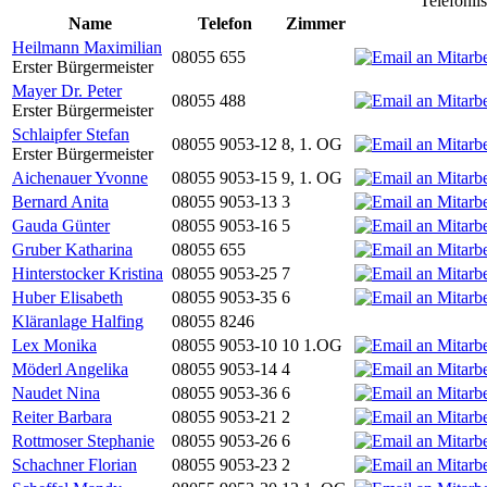
Telefonli
Name
Telefon
Zimmer
Heilmann Maximilian
08055 655
Erster Bürgermeister
Mayer Dr. Peter
08055 488
Erster Bürgermeister
Schlaipfer Stefan
08055 9053-12
8, 1. OG
Erster Bürgermeister
Aichenauer Yvonne
08055 9053-15
9, 1. OG
Bernard Anita
08055 9053-13
3
Gauda Günter
08055 9053-16
5
Gruber Katharina
08055 655
Hinterstocker Kristina
08055 9053-25
7
Huber Elisabeth
08055 9053-35
6
Kläranlage Halfing
08055 8246
Lex Monika
08055 9053-10
10 1.OG
Möderl Angelika
08055 9053-14
4
Naudet Nina
08055 9053-36
6
Reiter Barbara
08055 9053-21
2
Rottmoser Stephanie
08055 9053-26
6
Schachner Florian
08055 9053-23
2