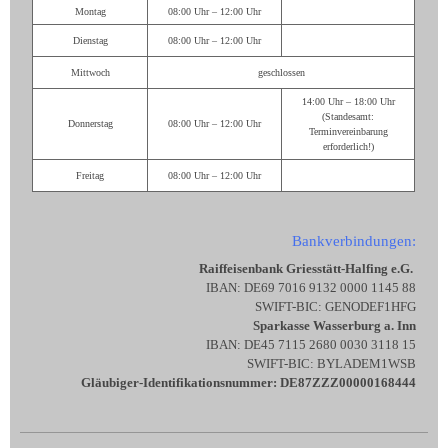
Montag
08:00 Uhr – 12:00 Uhr
Dienstag
08:00 Uhr – 12:00 Uhr
Mittwoch
geschlossen
14:00 Uhr – 18:00 Uhr
(Standesamt:
Donnerstag
08:00 Uhr – 12:00 Uhr
Terminvereinbarung
erforderlich!)
Freitag
08:00 Uhr – 12:00 Uhr
Bankverbindungen:
Raiffeisenbank Griesstätt-Halfing e.G.
IBAN: DE69 7016 9132 0000 1145 88
SWIFT-BIC: GENODEF1HFG
Sparkasse Wasserburg a. Inn
IBAN: DE45 7115 2680 0030 3118 15
SWIFT-BIC: BYLADEM1WSB
Gläubiger-Identifikationsnummer: DE87ZZZ00000168444