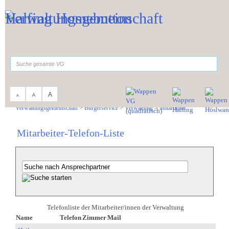
Zum Inhalt
,
zur Navigation
oder
zur Startseite
springen.
suchen
A
A
A
Sie sind hier:
Verwaltungsgemeinschaft
>
Bürgerservice
>
Verwaltung
>
Mitarbeiter
Mitarbeiter-Telefon-Liste
Telefonliste der Mitarbeiter/innen der Verwaltung
Name
Telefon
Zimmer
Mail