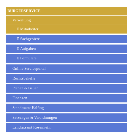
BÜRGERSERVICE
Verwaltung
Mitarbeiter
Sachgebiete
Aufgaben
Formulare
Online Serviceportal
Rechtsbehelfe
Planen & Bauen
Finanzen
Standesamt Halfing
Satzungen & Verordnungen
Landratsamt Rosenheim