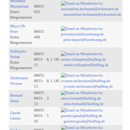
Heilmann
Maximilian
08055
Erster
655
maximilian.heilmann@schonstett.de
Bürgermeister
Mayer Dr.
Peter
08055
Erster
488
peter.mayer@hoeslwang.de
Bürgermeister
Schlaipfer
08055
Stefan
9053-
8, 1. OG
Erster
12
stefan.schlaipfer@halfing.de
Bürgermeister
08055
Aichenauer
9053-
9, 1. OG
Yvonne
15
yvonne.aichenauer@halfing.de
08055
Bernard
9053-
3
Anita
13
anita.bernard@halfing.de
08055
Gauda
9053-
5
Günter
16
guenter.gauda@halfing.de