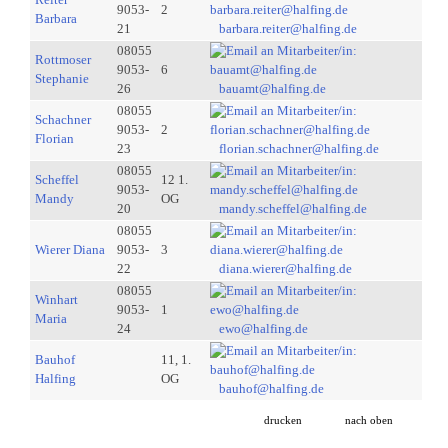
9053-
2
Barbara
21
barbara.reiter@halfing.de
08055
Rottmoser
9053-
6
Stephanie
26
bauamt@halfing.de
08055
Schachner
9053-
2
Florian
23
florian.schachner@halfing.de
08055
Scheffel
12 1.
9053-
Mandy
OG
20
mandy.scheffel@halfing.de
08055
Wierer Diana
9053-
3
22
diana.wierer@halfing.de
08055
Winhart
9053-
1
Maria
24
ewo@halfing.de
Bauhof
11, 1.
Halfing
OG
bauhof@halfing.de
drucken
nach oben