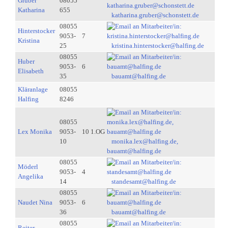
Gruber
08055
Katharina
655
katharina.gruber@schonstett.de
08055
Hinterstocker
9053-
7
Kristina
25
kristina.hinterstocker@halfing.de
08055
Huber
9053-
6
Elisabeth
35
bauamt@halfing.de
Kläranlage
08055
Halfing
8246
08055
Lex Monika
9053-
10 1.OG
10
monika.lex@halfing.de,
bauamt@halfing.de
08055
Möderl
9053-
4
Angelika
14
standesamt@halfing.de
08055
Naudet Nina
9053-
6
36
bauamt@halfing.de
08055
Reiter