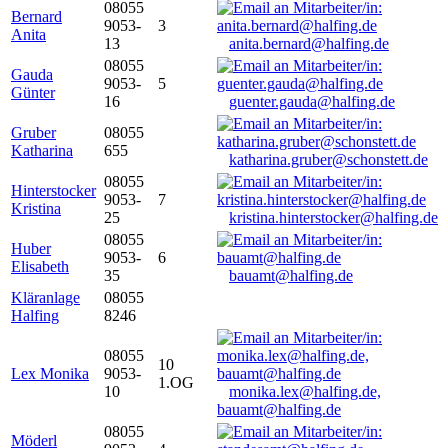
08055
Bernard
9053-
3
Anita
13
anita.bernard@halfing.de
08055
Gauda
9053-
5
Günter
16
guenter.gauda@halfing.de
Gruber
08055
Katharina
655
katharina.gruber@schonstett.de
08055
Hinterstocker
9053-
7
Kristina
25
kristina.hinterstocker@halfing.de
08055
Huber
9053-
6
Elisabeth
35
bauamt@halfing.de
Kläranlage
08055
Halfing
8246
08055
10
Lex Monika
9053-
1.OG
10
monika.lex@halfing.de,
bauamt@halfing.de
08055
Möderl