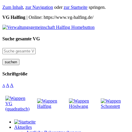
Zum Inhalt
,
zur Navigation
oder
zur Startseite
springen.
VG Halfing
| Online: https://www.vg-halfing.de/
Suche gesamte VG
suchen
Schriftgröße
A
A
A
Aktuelles