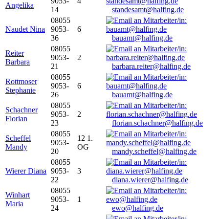
9053-
4
Angelika
14
standesamt@halfing.de
08055
Naudet Nina
9053-
6
36
bauamt@halfing.de
08055
Reiter
9053-
2
Barbara
21
barbara.reiter@halfing.de
08055
Rottmoser
9053-
6
Stephanie
26
bauamt@halfing.de
08055
Schachner
9053-
2
Florian
23
florian.schachner@halfing.de
08055
Scheffel
12 1.
9053-
Mandy
OG
20
mandy.scheffel@halfing.de
08055
Wierer Diana
9053-
3
22
diana.wierer@halfing.de
08055
Winhart
9053-
1
Maria
24
ewo@halfing.de