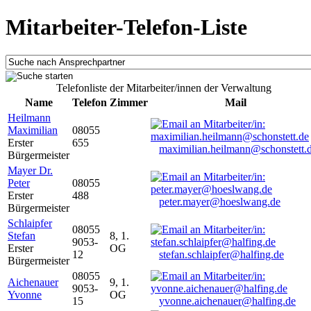
Mitarbeiter-Telefon-Liste
Telefonliste der Mitarbeiter/innen der Verwaltung
Name
Telefon
Zimmer
Mail
Heilmann
Maximilian
08055
Erster
655
maximilian.heilmann@schonstett.
Bürgermeister
Mayer Dr.
Peter
08055
Erster
488
peter.mayer@hoeslwang.de
Bürgermeister
Schlaipfer
08055
Stefan
8, 1.
9053-
Erster
OG
12
stefan.schlaipfer@halfing.de
Bürgermeister
08055
Aichenauer
9, 1.
9053-
Yvonne
OG
15
yvonne.aichenauer@halfing.de