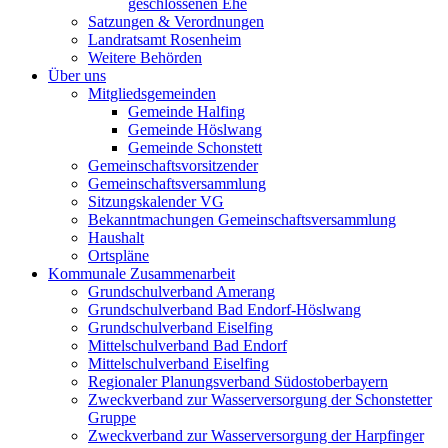
geschlossenen Ehe
Satzungen & Verordnungen
Landratsamt Rosenheim
Weitere Behörden
Über uns
Mitgliedsgemeinden
Gemeinde Halfing
Gemeinde Höslwang
Gemeinde Schonstett
Gemeinschaftsvorsitzender
Gemeinschaftsversammlung
Sitzungskalender VG
Bekanntmachungen Gemeinschaftsversammlung
Haushalt
Ortspläne
Kommunale Zusammenarbeit
Grundschulverband Amerang
Grundschulverband Bad Endorf-Höslwang
Grundschulverband Eiselfing
Mittelschulverband Bad Endorf
Mittelschulverband Eiselfing
Regionaler Planungsverband Südostoberbayern
Zweckverband zur Wasserversorgung der Schonstetter
Gruppe
Zweckverband zur Wasserversorgung der Harpfinger