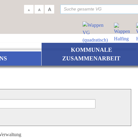
su
A
A
A
KOMMUNALE
NS
ZUSAMMENARBEIT
 Verwaltung