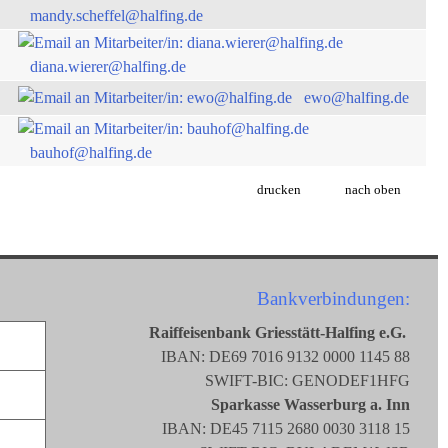
mandy.scheffel@halfing.de
diana.wierer@halfing.de
ewo@halfing.de
bauhof@halfing.de
drucken
nach oben
Bankverbindungen:
Raiffeisenbank Griesstätt-Halfing e.G.
IBAN: DE69 7016 9132 0000 1145 88
SWIFT-BIC: GENODEF1HFG
Sparkasse Wasserburg a. Inn
IBAN: DE45 7115 2680 0030 3118 15