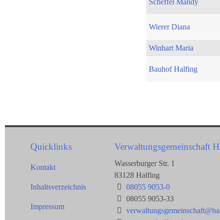
Scheffel Mandy
Wierer Diana
Winhart Maria
Bauhof Halfing
Quicklinks
Verwaltungsgemeinschaft H
Wasserburger Str. 1
Kontakt
83128 Halfing
Inhaltsverzeichnis
08055 9053-0
08055 9053-33
Impressum
verwaltungsgemeinschaft@hal