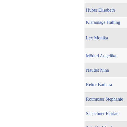
Huber Elisabeth
Kläranlage Halfing
Lex Monika
Möderl Angelika
Naudet Nina
Reiter Barbara
Rottmoser Stephanie
Schachner Florian