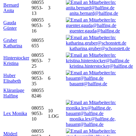
08055
Bernard
9053-
3
Anita
13
anita.bernard@halfing.de
08055
Gauda
9053-
5
Günter
16
guenter.gauda@halfing.de
Gruber
08055
Katharina
655
katharina.gruber@schonstett.de
08055
Hinterstocker
9053-
7
Kristina
25
kristina.hinterstocker@halfing.de
08055
Huber
9053-
6
Elisabeth
35
bauamt@halfing.de
Kläranlage
08055
Halfing
8246
08055
10
Lex Monika
9053-
1.OG
10
monika.lex@halfing.de,
bauamt@halfing.de
08055
Möderl