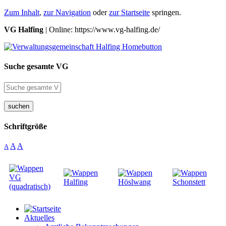
Zum Inhalt
,
zur Navigation
oder
zur Startseite
springen.
VG Halfing
| Online: https://www.vg-halfing.de/
Suche gesamte VG
suchen
Schriftgröße
A
A
A
Aktuelles