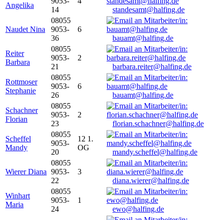
9053-
4
Angelika
14
standesamt@halfing.de
08055
Naudet Nina
9053-
6
36
bauamt@halfing.de
08055
Reiter
9053-
2
Barbara
21
barbara.reiter@halfing.de
08055
Rottmoser
9053-
6
Stephanie
26
bauamt@halfing.de
08055
Schachner
9053-
2
Florian
23
florian.schachner@halfing.de
08055
Scheffel
12 1.
9053-
Mandy
OG
20
mandy.scheffel@halfing.de
08055
Wierer Diana
9053-
3
22
diana.wierer@halfing.de
08055
Winhart
9053-
1
Maria
24
ewo@halfing.de