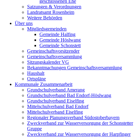
geschlossenen Ehe
Satzungen & Verordnungen
Landratsamt Rosenheim
Weitere Behörden
Über uns
Mitgliedsgemeinden
Gemeinde Halfing
Gemeinde Höslwang
Gemeinde Schonstett
Gemeinschaftsvorsitzender
Gemeinschaftsversammlung
Sitzungskalender VG
Bekanntmachungen Gemeinschaftsversammlung
Haushalt
Ortspläne
Kommunale Zusammenarbeit
Grundschulverband Amerang
Grundschulverband Bad Endorf-Höslwang
Grundschulverband Eiselfing
Mittelschulverband Bad Endorf
Mittelschulverband Eiselfing
Regionaler Planungsverband Südostoberbayern
Zweckverband zur Wasserversorgung der Schonstetter
Gruppe
Zweckverband zur Wasserversorgung der Harpfinger