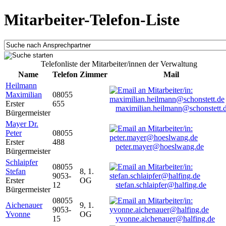
Mitarbeiter-Telefon-Liste
Telefonliste der Mitarbeiter/innen der Verwaltung
Name
Telefon
Zimmer
Mail
Heilmann
Maximilian
08055
Erster
655
maximilian.heilmann@schonstett.
Bürgermeister
Mayer Dr.
Peter
08055
Erster
488
peter.mayer@hoeslwang.de
Bürgermeister
Schlaipfer
08055
Stefan
8, 1.
9053-
Erster
OG
12
stefan.schlaipfer@halfing.de
Bürgermeister
08055
Aichenauer
9, 1.
9053-
Yvonne
OG
15
yvonne.aichenauer@halfing.de