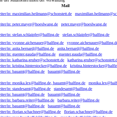
ste der Mitarbeiter/innen der Verwaltung
Mail
maximilian.heilmann@sch
peter.mayer@hoeslwang.de
stefan.schlaipfer@halfing.de
yvonne.aichenauer@halfing.d
anita.bernard@halfing.de
guenter.gauda@halfing.de
katharina.gruber@schonstett.
kristina.hinterstocker@halfi
bauamt@halfing.de
monika.lex@half
standesamt@halfing.de
bauamt@halfing.de
barbara.reiter@halfing.de
bauamt@halfing.de
florian.schachner@halfing.de