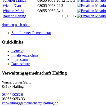
Scheffel Mandy
08055 9053-20
12 1. OG
Wierer Diana
08055 9053-22
3
Winhart Maria
08055 9053-24
1
Bauhof Halfing
11, 1. OG
drucken
nach oben
Zum Intranet Gemeinderat
Quicklinks
Kontakt
Inhaltsverzeichnis
Impressum
Datenschutz
Verwaltungsgemeinschaft Halfing
Wasserburger Str. 1
83128 Halfing
08055 9053-0
08055 9053-33
verwaltungsgemeinschaft@halfing.de