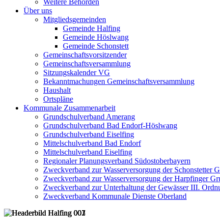
Weitere Behörden
Über uns
Mitgliedsgemeinden
Gemeinde Halfing
Gemeinde Höslwang
Gemeinde Schonstett
Gemeinschaftsvorsitzender
Gemeinschaftsversammlung
Sitzungskalender VG
Bekanntmachungen Gemeinschaftsversammlung
Haushalt
Ortspläne
Kommunale Zusammenarbeit
Grundschulverband Amerang
Grundschulverband Bad Endorf-Höslwang
Grundschulverband Eiselfing
Mittelschulverband Bad Endorf
Mittelschulverband Eiselfing
Regionaler Planungsverband Südostoberbayern
Zweckverband zur Wasserversorgung der Schonstetter 
Zweckverband zur Wasserversorgung der Harpfinger Gr
Zweckverband zur Unterhaltung der Gewässer III. Ordnu
Zweckverband Kommunale Dienste Oberland