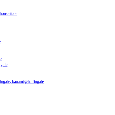
onstett.de
e
de
ng.de
ing.de, bauamt@halfing.de