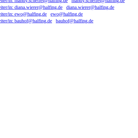
mandy.scheffel@halfing.de
diana.wierer@halfing.de
ewo@halfing.de
bauhof@halfing.de