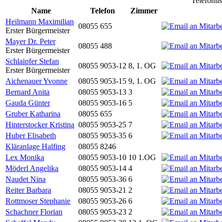
Telefonli
Name
Telefon
Zimmer
Heilmann Maximilian
08055 655
Erster Bürgermeister
Mayer Dr. Peter
08055 488
Erster Bürgermeister
Schlaipfer Stefan
08055 9053-12
8, 1. OG
Erster Bürgermeister
Aichenauer Yvonne
08055 9053-15
9, 1. OG
Bernard Anita
08055 9053-13
3
Gauda Günter
08055 9053-16
5
Gruber Katharina
08055 655
Hinterstocker Kristina
08055 9053-25
7
Huber Elisabeth
08055 9053-35
6
Kläranlage Halfing
08055 8246
Lex Monika
08055 9053-10
10 1.OG
Möderl Angelika
08055 9053-14
4
Naudet Nina
08055 9053-36
6
Reiter Barbara
08055 9053-21
2
Rottmoser Stephanie
08055 9053-26
6
Schachner Florian
08055 9053-23
2