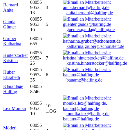
08055
Bernard
9053-
3
Anita
13
anita.bernard@halfing.de
08055
Gauda
9053-
5
Günter
16
guenter.gauda@halfing.de
Gruber
08055
Katharina
655
katharina.gruber@schonstett.de
08055
Hinterstocker
9053-
7
Kristina
25
kristina.hinterstocker@halfing.de
08055
Huber
9053-
6
Elisabeth
35
bauamt@halfing.de
Kläranlage
08055
Halfing
8246
08055
10
Lex Monika
9053-
1.OG
10
monika.lex@halfing.de,
bauamt@halfing.de
08055
Möderl