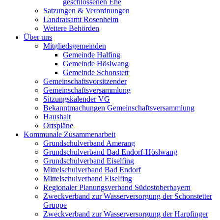
geschlossenen Ehe
Satzungen & Verordnungen
Landratsamt Rosenheim
Weitere Behörden
Über uns
Mitgliedsgemeinden
Gemeinde Halfing
Gemeinde Höslwang
Gemeinde Schonstett
Gemeinschaftsvorsitzender
Gemeinschaftsversammlung
Sitzungskalender VG
Bekanntmachungen Gemeinschaftsversammlung
Haushalt
Ortspläne
Kommunale Zusammenarbeit
Grundschulverband Amerang
Grundschulverband Bad Endorf-Höslwang
Grundschulverband Eiselfing
Mittelschulverband Bad Endorf
Mittelschulverband Eiselfing
Regionaler Planungsverband Südostoberbayern
Zweckverband zur Wasserversorgung der Schonstetter
Gruppe
Zweckverband zur Wasserversorgung der Harpfinger