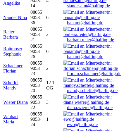
9053-
4
Angelika
14
standesamt@halfing.de
08055
Naudet Nina
9053-
6
36
bauamt@halfing.de
08055
Reiter
9053-
2
Barbara
21
barbara.reiter@halfing.de
08055
Rottmoser
9053-
6
Stephanie
26
bauamt@halfing.de
08055
Schachner
9053-
2
Florian
23
florian.schachner@halfing.de
08055
Scheffel
12 1.
9053-
Mandy
OG
20
mandy.scheffel@halfing.de
08055
Wierer Diana
9053-
3
22
diana.wierer@halfing.de
08055
Winhart
9053-
1
Maria
24
ewo@halfing.de