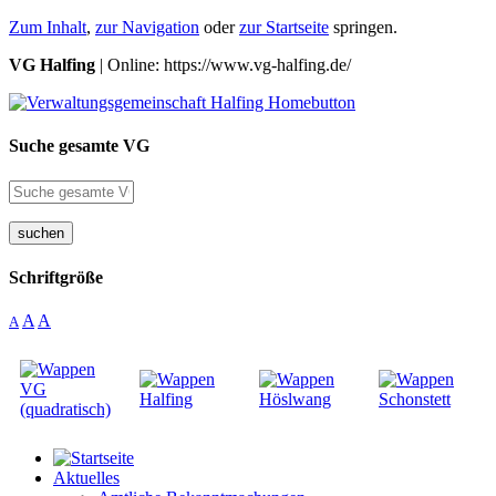
Zum Inhalt
,
zur Navigation
oder
zur Startseite
springen.
VG Halfing
| Online: https://www.vg-halfing.de/
Suche gesamte VG
suchen
Schriftgröße
A
A
A
Aktuelles