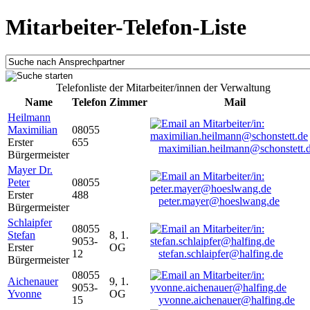
Mitarbeiter-Telefon-Liste
Telefonliste der Mitarbeiter/innen der Verwaltung
Name
Telefon
Zimmer
Mail
Heilmann
Maximilian
08055
Erster
655
maximilian.heilmann@schonstett.
Bürgermeister
Mayer Dr.
Peter
08055
Erster
488
peter.mayer@hoeslwang.de
Bürgermeister
Schlaipfer
08055
Stefan
8, 1.
9053-
Erster
OG
12
stefan.schlaipfer@halfing.de
Bürgermeister
08055
Aichenauer
9, 1.
9053-
Yvonne
OG
15
yvonne.aichenauer@halfing.de