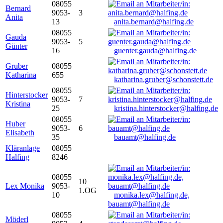
08055
Bernard
9053-
3
Anita
13
anita.bernard@halfing.de
08055
Gauda
9053-
5
Günter
16
guenter.gauda@halfing.de
Gruber
08055
Katharina
655
katharina.gruber@schonstett.de
08055
Hinterstocker
9053-
7
Kristina
25
kristina.hinterstocker@halfing.de
08055
Huber
9053-
6
Elisabeth
35
bauamt@halfing.de
Kläranlage
08055
Halfing
8246
08055
10
Lex Monika
9053-
1.OG
10
monika.lex@halfing.de,
bauamt@halfing.de
08055
Möderl