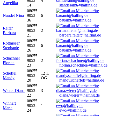
9053-
4
Angelika
14
standesamt@halfing.de
08055
Naudet Nina
9053-
6
36
bauamt@halfing.de
08055
Reiter
9053-
2
Barbara
21
barbara.reiter@halfing.de
08055
Rottmoser
9053-
6
Stephanie
26
bauamt@halfing.de
08055
Schachner
9053-
2
Florian
23
florian.schachner@halfing.de
08055
Scheffel
12 1.
9053-
Mandy
OG
20
mandy.scheffel@halfing.de
08055
Wierer Diana
9053-
3
22
diana.wierer@halfing.de
08055
Winhart
9053-
1
Maria
24
ewo@halfing.de