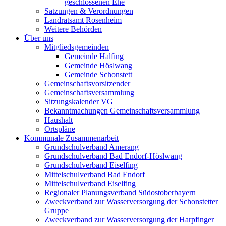
geschlossenen Ehe
Satzungen & Verordnungen
Landratsamt Rosenheim
Weitere Behörden
Über uns
Mitgliedsgemeinden
Gemeinde Halfing
Gemeinde Höslwang
Gemeinde Schonstett
Gemeinschaftsvorsitzender
Gemeinschaftsversammlung
Sitzungskalender VG
Bekanntmachungen Gemeinschaftsversammlung
Haushalt
Ortspläne
Kommunale Zusammenarbeit
Grundschulverband Amerang
Grundschulverband Bad Endorf-Höslwang
Grundschulverband Eiselfing
Mittelschulverband Bad Endorf
Mittelschulverband Eiselfing
Regionaler Planungsverband Südostoberbayern
Zweckverband zur Wasserversorgung der Schonstetter
Gruppe
Zweckverband zur Wasserversorgung der Harpfinger