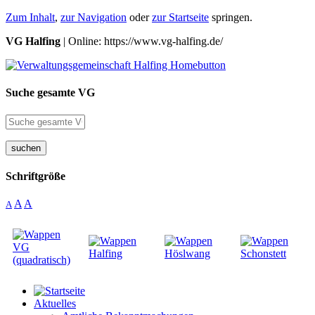
Zum Inhalt
,
zur Navigation
oder
zur Startseite
springen.
VG Halfing
| Online: https://www.vg-halfing.de/
Suche gesamte VG
suchen
Schriftgröße
A
A
A
Aktuelles