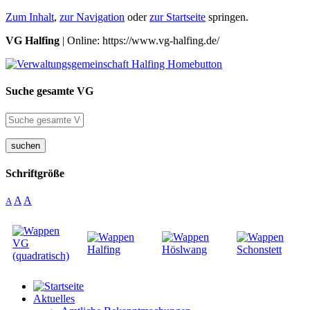
Zum Inhalt
,
zur Navigation
oder
zur Startseite
springen.
VG Halfing
| Online: https://www.vg-halfing.de/
Suche gesamte VG
suchen
Schriftgröße
A
A
A
Aktuelles