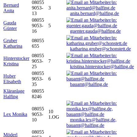
08055
Bernard
9053-
3
Anita
13
anita.bernard@halfing.de
08055
Gauda
9053-
5
Günter
16
guenter.gauda@halfing.de
Gruber
08055
Katharina
655
katharina.gruber@schonstett.de
08055
Hinterstocker
9053-
7
Kristina
25
kristina.hinterstocker@halfing.de
08055
Huber
9053-
6
Elisabeth
35
bauamt@halfing.de
Kläranlage
08055
Halfing
8246
08055
10
Lex Monika
9053-
1.OG
10
monika.lex@halfing.de,
bauamt@halfing.de
08055
Möderl