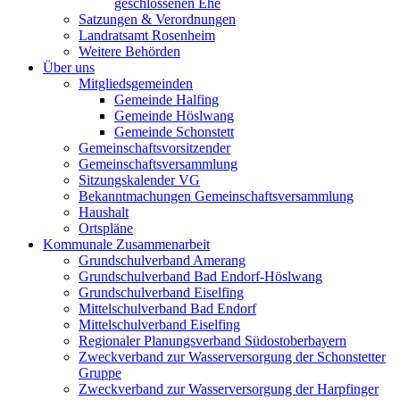
geschlossenen Ehe
Satzungen & Verordnungen
Landratsamt Rosenheim
Weitere Behörden
Über uns
Mitgliedsgemeinden
Gemeinde Halfing
Gemeinde Höslwang
Gemeinde Schonstett
Gemeinschaftsvorsitzender
Gemeinschaftsversammlung
Sitzungskalender VG
Bekanntmachungen Gemeinschaftsversammlung
Haushalt
Ortspläne
Kommunale Zusammenarbeit
Grundschulverband Amerang
Grundschulverband Bad Endorf-Höslwang
Grundschulverband Eiselfing
Mittelschulverband Bad Endorf
Mittelschulverband Eiselfing
Regionaler Planungsverband Südostoberbayern
Zweckverband zur Wasserversorgung der Schonstetter
Gruppe
Zweckverband zur Wasserversorgung der Harpfinger