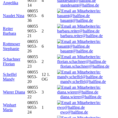
9053-
4
Angelika
14
standesamt@halfing.de
08055
Naudet Nina
9053-
6
36
bauamt@halfing.de
08055
Reiter
9053-
2
Barbara
21
barbara.reiter@halfing.de
08055
Rottmoser
9053-
6
Stephanie
26
bauamt@halfing.de
08055
Schachner
9053-
2
Florian
23
florian.schachner@halfing.de
08055
Scheffel
12 1.
9053-
Mandy
OG
20
mandy.scheffel@halfing.de
08055
Wierer Diana
9053-
3
22
diana.wierer@halfing.de
08055
Winhart
9053-
1
Maria
24
ewo@halfing.de