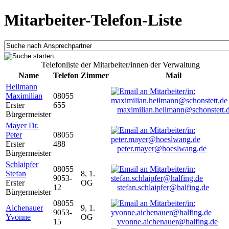
Mitarbeiter-Telefon-Liste
Telefonliste der Mitarbeiter/innen der Verwaltung
Name
Telefon
Zimmer
Mail
Heilmann
Maximilian
08055
Erster
655
maximilian.heilmann@schonstett.
Bürgermeister
Mayer Dr.
Peter
08055
Erster
488
peter.mayer@hoeslwang.de
Bürgermeister
Schlaipfer
08055
Stefan
8, 1.
9053-
Erster
OG
12
stefan.schlaipfer@halfing.de
Bürgermeister
08055
Aichenauer
9, 1.
9053-
Yvonne
OG
15
yvonne.aichenauer@halfing.de