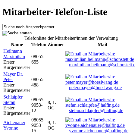
Mitarbeiter-Telefon-Liste
Telefonliste der Mitarbeiter/innen der Verwaltung
Name
Telefon
Zimmer
Mail
Heilmann
Maximilian
08055
Erster
655
maximilian.heilmann@schonstett.
Bürgermeister
Mayer Dr.
Peter
08055
Erster
488
peter.mayer@hoeslwang.de
Bürgermeister
Schlaipfer
08055
Stefan
8, 1.
9053-
Erster
OG
12
stefan.schlaipfer@halfing.de
Bürgermeister
08055
Aichenauer
9, 1.
9053-
Yvonne
OG
15
yvonne.aichenauer@halfing.de