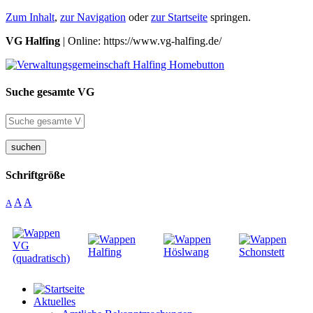
Zum Inhalt
,
zur Navigation
oder
zur Startseite
springen.
VG Halfing
| Online: https://www.vg-halfing.de/
Suche gesamte VG
suchen
Schriftgröße
A
A
A
Aktuelles