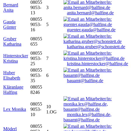
08055
Bernard
9053-
3
Anita
13
anita.bernard@halfing.de
08055
Gauda
9053-
5
Günter
16
guenter.gauda@halfing.de
Gruber
08055
Katharina
655
katharina.gruber@schonstett.de
08055
Hinterstocker
9053-
7
Kristina
25
kristina.hinterstocker@halfing.de
08055
Huber
9053-
6
Elisabeth
35
bauamt@halfing.de
Kläranlage
08055
Halfing
8246
08055
10
Lex Monika
9053-
1.OG
10
monika.lex@halfing.de,
bauamt@halfing.de
08055
Möderl