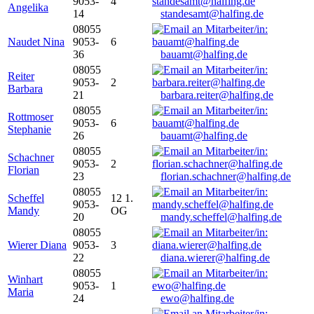
9053-
4
Angelika
14
standesamt@halfing.de
08055
Naudet Nina
9053-
6
36
bauamt@halfing.de
08055
Reiter
9053-
2
Barbara
21
barbara.reiter@halfing.de
08055
Rottmoser
9053-
6
Stephanie
26
bauamt@halfing.de
08055
Schachner
9053-
2
Florian
23
florian.schachner@halfing.de
08055
Scheffel
12 1.
9053-
Mandy
OG
20
mandy.scheffel@halfing.de
08055
Wierer Diana
9053-
3
22
diana.wierer@halfing.de
08055
Winhart
9053-
1
Maria
24
ewo@halfing.de