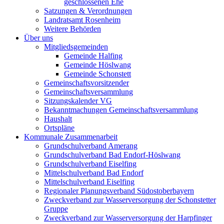
geschlossenen Ehe
Satzungen & Verordnungen
Landratsamt Rosenheim
Weitere Behörden
Über uns
Mitgliedsgemeinden
Gemeinde Halfing
Gemeinde Höslwang
Gemeinde Schonstett
Gemeinschaftsvorsitzender
Gemeinschaftsversammlung
Sitzungskalender VG
Bekanntmachungen Gemeinschaftsversammlung
Haushalt
Ortspläne
Kommunale Zusammenarbeit
Grundschulverband Amerang
Grundschulverband Bad Endorf-Höslwang
Grundschulverband Eiselfing
Mittelschulverband Bad Endorf
Mittelschulverband Eiselfing
Regionaler Planungsverband Südostoberbayern
Zweckverband zur Wasserversorgung der Schonstetter
Gruppe
Zweckverband zur Wasserversorgung der Harpfinger