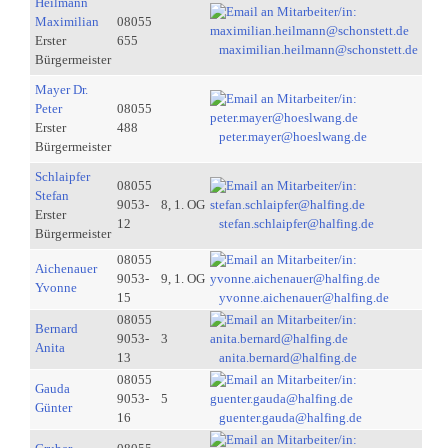
Heilmann
Maximilian
08055
Erster
655
maximilian.heilmann@schonstett.de
Bürgermeister
Mayer Dr.
Peter
08055
Erster
488
peter.mayer@hoeslwang.de
Bürgermeister
Schlaipfer
08055
Stefan
9053-
8, 1. OG
Erster
12
stefan.schlaipfer@halfing.de
Bürgermeister
08055
Aichenauer
9053-
9, 1. OG
Yvonne
15
yvonne.aichenauer@halfing.de
08055
Bernard
9053-
3
Anita
13
anita.bernard@halfing.de
08055
Gauda
9053-
5
Günter
16
guenter.gauda@halfing.de