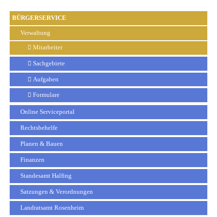
BÜRGERSERVICE
Verwaltung
Mitarbeiter
Sachgebiete
Aufgaben
Formulare
Online Serviceportal
Rechtsbehelfe
Planen & Bauen
Finanzen
Standesamt Halfing
Satzungen & Verordnungen
Landratsamt Rosenheim