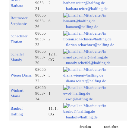
9053-
2
Barbara
21
barbara.reiter@halfing.de
08055
Rottmoser
9053-
6
Stephanie
26
bauamt@halfing.de
08055
Schachner
9053-
2
Florian
23
florian.schachner@halfing.de
08055
Scheffel
12 1.
9053-
Mandy
OG
20
mandy.scheffel@halfing.de
08055
Wierer Diana
9053-
3
22
diana.wierer@halfing.de
08055
Winhart
9053-
1
Maria
24
ewo@halfing.de
Bauhof
11, 1.
Halfing
OG
bauhof@halfing.de
drucken
nach oben