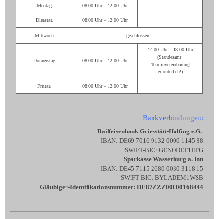
Montag
08:00 Uhr – 12:00 Uhr
Dienstag
08:00 Uhr – 12:00 Uhr
Mittwoch
geschlossen
14:00 Uhr – 18:00 Uhr
(Standesamt:
Donnerstag
08:00 Uhr – 12:00 Uhr
Terminvereinbarung
erforderlich!)
Freitag
08:00 Uhr – 12:00 Uhr
Bankverbindungen:
Raiffeisenbank Griesstätt-Halfing e.G.
IBAN: DE69 7016 9132 0000 1145 88
SWIFT-BIC: GENODEF1HFG
Sparkasse Wasserburg a. Inn
IBAN: DE45 7115 2680 0030 3118 15
SWIFT-BIC: BYLADEM1WSB
Gläubiger-Identifikationsnummer: DE87ZZZ00000168444