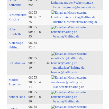
Gruber
08055
Katharina
655
katharina.gruber@schonstett.de
08055
Hinterstocker
9053-
7
Kristina
25
kristina.hinterstocker@halfing.de
08055
Huber
9053-
6
Elisabeth
35
bauamt@halfing.de
Kläranlage
08055
Halfing
8246
08055
Lex Monika
9053-
10 1.OG
10
monika.lex@halfing.de,
bauamt@halfing.de
08055
Möderl
9053-
4
Angelika
14
standesamt@halfing.de
08055
Naudet Nina
9053-
6
36
bauamt@halfing.de
08055
Reiter