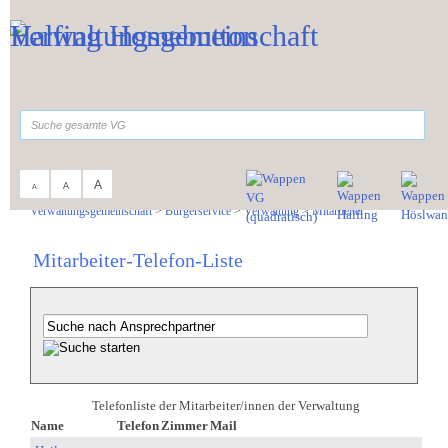
Zum Inhalt
,
zur Navigation
oder
zur Startseite
springen.
suchen
A
A
A
Sie sind hier:
Verwaltungsgemeinschaft
>
Bürgerservice
>
Verwaltung
>
Mitarbeiter
Mitarbeiter-Telefon-Liste
Telefonliste der Mitarbeiter/innen der Verwaltung
Name
Telefon
Zimmer
Mail