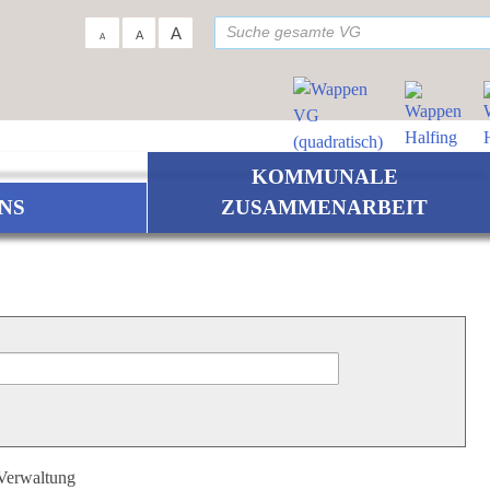
su
A
A
A
KOMMUNALE
NS
ZUSAMMENARBEIT
 Verwaltung