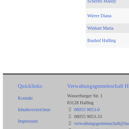
Scheffel Mandy
Wierer Diana
Winhart Maria
Bauhof Halfing
Quicklinks
Verwaltungsgemeinschaft H
Wasserburger Str. 1
Kontakt
83128 Halfing
Inhaltsverzeichnis
08055 9053-0
08055 9053-33
Impressum
verwaltungsgemeinschaft@hal