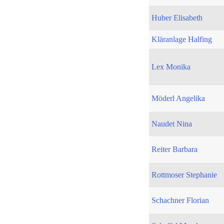
Huber Elisabeth
Kläranlage Halfing
Lex Monika
Möderl Angelika
Naudet Nina
Reiter Barbara
Rottmoser Stephanie
Schachner Florian