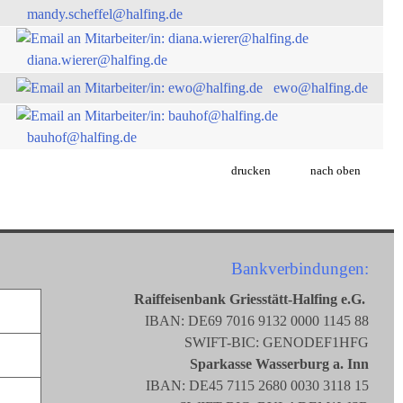
mandy.scheffel@halfing.de
diana.wierer@halfing.de
ewo@halfing.de
bauhof@halfing.de
drucken
nach oben
Bankverbindungen:
Raiffeisenbank Griesstätt-Halfing e.G.
IBAN: DE69 7016 9132 0000 1145 88
SWIFT-BIC: GENODEF1HFG
Sparkasse Wasserburg a. Inn
IBAN: DE45 7115 2680 0030 3118 15