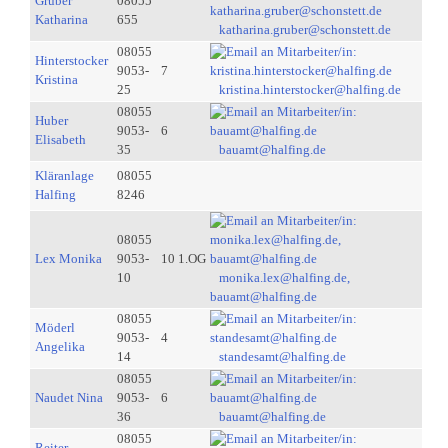
Gruber
08055
Katharina
655
katharina.gruber@schonstett.de
08055
Hinterstocker
9053-
7
Kristina
25
kristina.hinterstocker@halfing.de
08055
Huber
9053-
6
Elisabeth
35
bauamt@halfing.de
Kläranlage
08055
Halfing
8246
08055
Lex Monika
9053-
10 1.OG
10
monika.lex@halfing.de,
bauamt@halfing.de
08055
Möderl
9053-
4
Angelika
14
standesamt@halfing.de
08055
Naudet Nina
9053-
6
36
bauamt@halfing.de
08055
Reiter