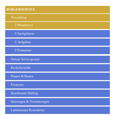
BÜRGERSERVICE
Verwaltung
Mitarbeiter
Sachgebiete
Aufgaben
Formulare
Online Serviceportal
Rechtsbehelfe
Planen & Bauen
Finanzen
Standesamt Halfing
Satzungen & Verordnungen
Landratsamt Rosenheim