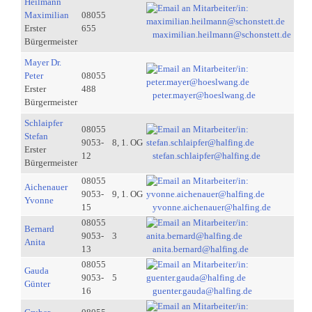
Heilmann
Maximilian
08055
Erster
655
maximilian.heilmann@schonstett.de
Bürgermeister
Mayer Dr.
Peter
08055
Erster
488
peter.mayer@hoeslwang.de
Bürgermeister
Schlaipfer
08055
Stefan
9053-
8, 1. OG
Erster
12
stefan.schlaipfer@halfing.de
Bürgermeister
08055
Aichenauer
9053-
9, 1. OG
Yvonne
15
yvonne.aichenauer@halfing.de
08055
Bernard
9053-
3
Anita
13
anita.bernard@halfing.de
08055
Gauda
9053-
5
Günter
16
guenter.gauda@halfing.de