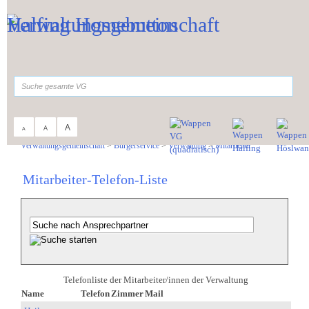
Zum Inhalt
,
zur Navigation
oder
zur Startseite
springen.
suchen
A
A
A
Sie sind hier:
Verwaltungsgemeinschaft
>
Bürgerservice
>
Verwaltung
>
Mitarbeiter
Mitarbeiter-Telefon-Liste
Telefonliste der Mitarbeiter/innen der Verwaltung
Name
Telefon
Zimmer
Mail