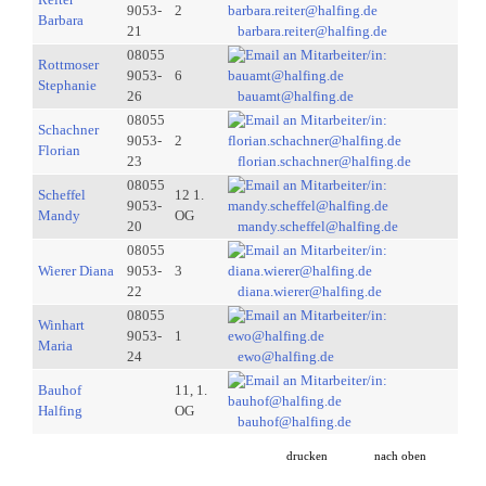
9053-
2
Barbara
21
barbara.reiter@halfing.de
08055
Rottmoser
9053-
6
Stephanie
26
bauamt@halfing.de
08055
Schachner
9053-
2
Florian
23
florian.schachner@halfing.de
08055
Scheffel
12 1.
9053-
Mandy
OG
20
mandy.scheffel@halfing.de
08055
Wierer Diana
9053-
3
22
diana.wierer@halfing.de
08055
Winhart
9053-
1
Maria
24
ewo@halfing.de
Bauhof
11, 1.
Halfing
OG
bauhof@halfing.de
drucken
nach oben