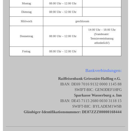
Montag
08:00 Uhr – 12:00 Uhr
Dienstag
08:00 Uhr – 12:00 Uhr
Mittwoch
geschlossen
14:00 Uhr – 18:00 Uhr
(Standesamt:
Donnerstag
08:00 Uhr – 12:00 Uhr
Terminvereinbarung
erforderlich!)
Freitag
08:00 Uhr – 12:00 Uhr
Bankverbindungen:
Raiffeisenbank Griesstätt-Halfing e.G.
IBAN: DE69 7016 9132 0000 1145 88
SWIFT-BIC: GENODEF1HFG
Sparkasse Wasserburg a. Inn
IBAN: DE45 7115 2680 0030 3118 15
SWIFT-BIC: BYLADEM1WSB
Gläubiger-Identifikationsnummer: DE87ZZZ00000168444